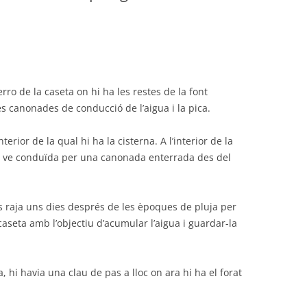
erro de la caseta on hi ha les restes de la font
es canonades de conducció de l’aigua i la pica.
erior de la qual hi ha la cisterna. A l’interior de la
que ve conduïda per una canonada enterrada des del
 raja uns dies després de les èpoques de pluja per
a caseta amb l’objectiu d’acumular l’aigua i guardar-la
 hi havia una clau de pas a lloc on ara hi ha el forat