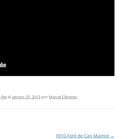
 Rei
el
agosto 25, 2013
por
Marcel Oliveres
.
F010-Font de Can Maimol
→