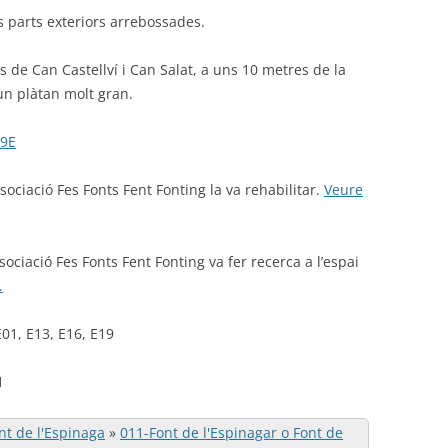
s parts exteriors arrebossades.
s de Can Castellví i Can Salat, a uns 10 metres de la
’un plàtan molt gran.
49E
sociació Fes Fonts Fent Fonting la va rehabilitar.
Veure
ociació Fes Fonts Fent Fonting va fer recerca a l’espai
.
01, E13, E16, E19
1
nt de l'Espinaga
»
011-Font de l'Espinagar o Font de