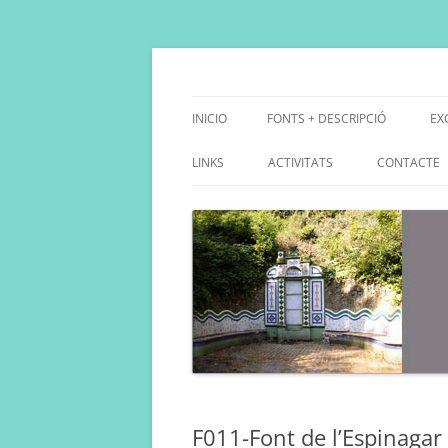
Saltar
al
contenido
Fes Fonts Fent Fonting, font, aigua, patrimo
Fonts de Collserola
INICIO
FONTS + DESCRIPCIÓ
EX
D
LINKS
ACTIVITATS
CONTACTE
D
F011-Font de l’Espinagar 