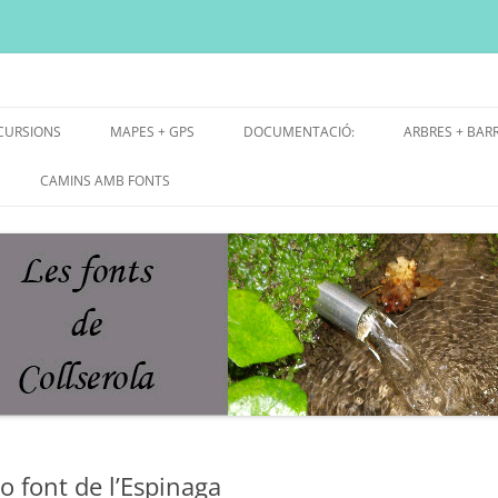
ni, font natural, spring
CURSIONS
MAPES + GPS
DOCUMENTACIÓ:
ARBRES + BAR
E GRUP
MAPES EXCURSIONS
ARBRES SING
CAMINS AMB FONTS
E RECERCA
MAPES + TRACKS + PERFILS
BARRAQUES V
MAPA DE TOTES LES FONTS
o font de l’Espinaga