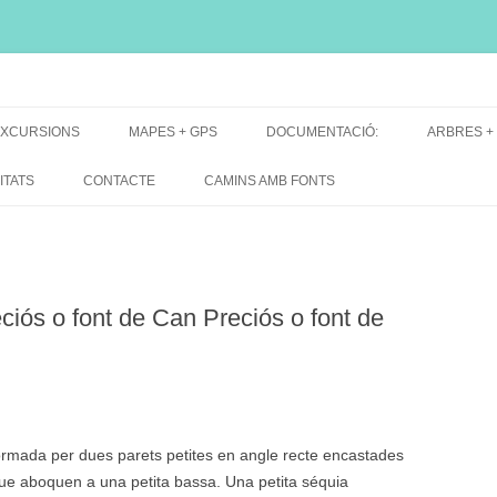
i, font natural, spring
XCURSIONS
MAPES + GPS
DOCUMENTACIÓ:
ARBRES +
DE GRUP
MAPES EXCURSIONS
ARBRES 
ITATS
CONTACTE
CAMINS AMB FONTS
DE RECERCA
MAPES + TRACKS + PERFILS
BARRAQUE
MAPA DE TOTES LES FONTS
ós o font de Can Preciós o font de
ormada per dues parets petites en angle recte encastades
ue aboquen a una petita bassa. Una petita séquia