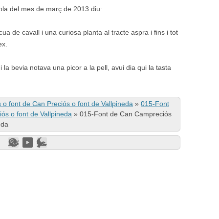
rola del mes de març de 2013 diu:
 de cavall i una curiosa planta al tracte aspra i fins i tot
ex.
 la bevia notava una picor a la pell, avui dia qui la tasta
 font de Can Preciós o font de Vallpineda
»
015-Font
ós o font de Vallpineda
»
015-Font de Can Campreciós
eda