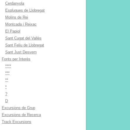
Cerdanyola
Esplugues de Llobregat
Molins de Rei
Montcada i Reixac
El Papiol
Sant Cugat del Vallès
Sant Feliu de Llobregat
Sant Just Desvern
Fonts per Interès
****
***
**
*
?
D
Excursions de Grup
Excursions de Recerca
Track Excursions