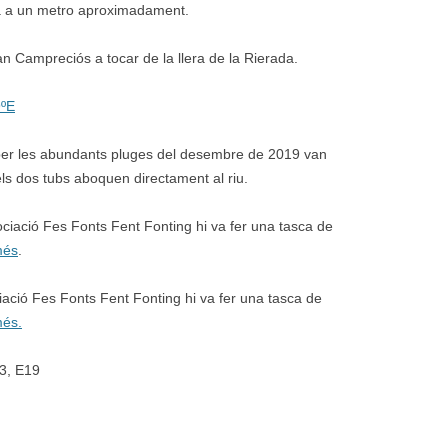
sa a un metro aproximadament.
n Campreciós a tocar de la llera de la Rierada.
9ºE
 per les abundants pluges del desembre de 2019 van
els dos tubs aboquen directament al riu.
ociació Fes Fonts Fent Fonting hi va fer una tasca de
més
.
ciació Fes Fonts Fent Fonting hi va fer una tasca de
més.
13, E19