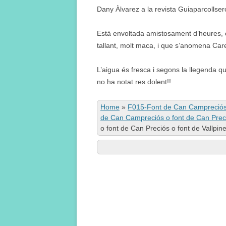
Dany Àlvarez a la revista Guiaparcollse
Està envoltada amistosament d’heures, cua
tallant, molt maca, i que s’anomena Car
L’aigua és fresca i segons la llegenda qui
no ha notat res dolent!!
Home
»
F015-Font de Can Campreciós o
de Can Campreciós o font de Can Preci
o font de Can Preciós o font de Vallpin