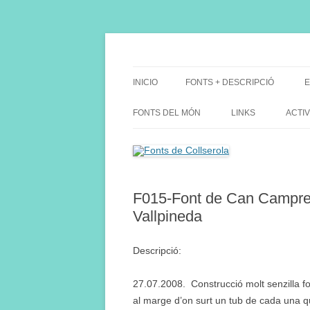
Saltar
al
contenido
Fes Fonts Fent Fonting, font, aigua, patrimon
Fonts de Collserola
INICIO
FONTS + DESCRIPCIÓ
E
FONTS DEL MÓN
LINKS
ACTIV
F015-Font de Can Campreci
Vallpineda
Descripció:
27.07.2008. Construcció molt senzilla f
al marge d’on surt un tub de cada una q