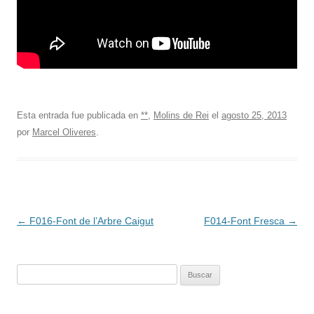
Esta entrada fue publicada en
**
,
Molins de Rei
el
agosto 25, 2013
por
Marcel Oliveres
.
Navegación
←
F016-Font de l’Arbre Caigut
F014-Font Fresca
→
de
entradas
Buscar: