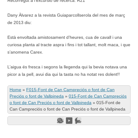
Recorregut a l’excursió de recerca: R21
Dany Àlvarez a la revista Guiaparcollserola del mes de març
de 2013 diu:
Està envoltada amistosament d’heures, cua de cavall i una
curiosa planta al tracte aspra i fins i tot tallant, molt maca, i que
s’anomena Carex.
L’aigua és fresca i segons la llegenda qui la bevia notava una
picor a la pell, avui dia qui la tasta no ha notat res dolent!!
Home
»
F015-Font de Can Campreciós o font de Can
Preciós o font de Vallpineda
»
015-Font de Can Campreciós
o font de Can Preciós o font de Vallpineda
»
015-Font de
Can Campreciós o font de Can Preciós o font de Vallpineda