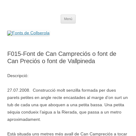
Saltar
al
Fonts de Collserola
contenido
Fes Fonts Fent Fonting, font, aigua, patrimoni, font natural, spring
Menú
F015-Font de Can Campreciós o font de
Can Preciós o font de Vallpineda
Descripció:
27.07.2008. Construcció molt senzilla formada per dues
parets petites en angle recte encastades al marge d’on surt un
tub de cada una que aboquen a una petita bassa. Una petita
séquia condueix l’aigua a la Rierada, que passa a un metro
aproximadament.
Està situada uns metres més avall de Can Campreciós a tocar