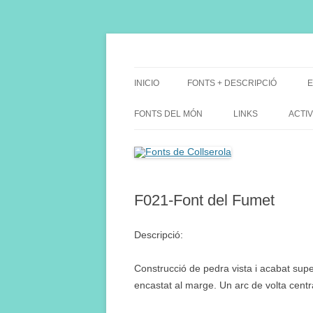
Saltar
al
contenido
Fes Fonts Fent Fonting, font, aigua, patrimon
Fonts de Collserola
INICIO
FONTS + DESCRIPCIÓ
E
FONTS DEL MÓN
LINKS
ACTIV
F021-Font del Fumet
Descripció:
Construcció de pedra vista i acabat super
encastat al marge. Un arc de volta centra