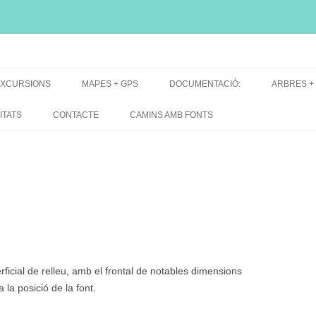
i, font natural, spring
XCURSIONS
MAPES + GPS
DOCUMENTACIÓ:
ARBRES +
DE GRUP
MAPES EXCURSIONS
ARBRES 
ITATS
CONTACTE
CAMINS AMB FONTS
DE RECERCA
MAPES + TRACKS + PERFILS
BARRAQUE
MAPA DE TOTES LES FONTS
ficial de relleu, amb el frontal de notables dimensions
 la posició de la font.