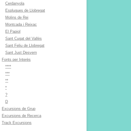
Cerdanyola
Esplugues de Llobregat
Molins de Rei
Montcada i Reixac
El Papiol
Sant Cugat del Vallès
Sant Feliu de Llobregat
Sant Just Desvern
Fonts per Interès
****
***
**
*
?
D
Excursions de Grup
Excursions de Recerca
Track Excursions