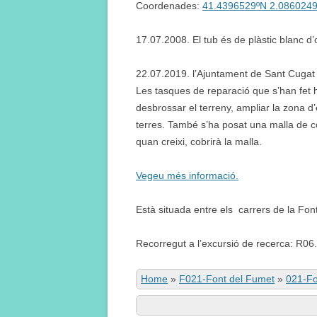
Coordenades:
41.4396529ºN 2.086024
17.07.2008. El tub és de plàstic blanc d’o
22.07.2019. l’Ajuntament de Sant Cugat
Les tasques de reparació que s’han fet han
desbrossar el terreny, ampliar la zona d
terres. També s’ha posat una malla de co
quan creixi, cobrirà la malla.
Vegeu més informació.
Està situada entre els carrers de la Fon
Recorregut a l’excursió de recerca: R06.
Home
»
F021-Font del Fumet
»
021-Fo