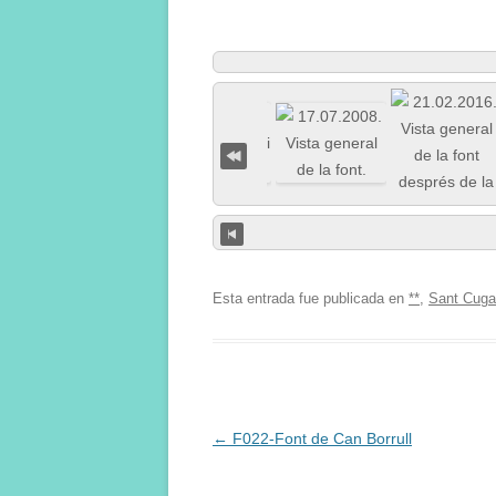
Esta entrada fue publicada en
**
,
Sant Cugat
Navegación
←
F022-Font de Can Borrull
de