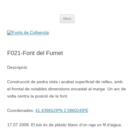
Saltar
al
Fonts de Collserola
contenido
Fes Fonts Fent Fonting, font, aigua, patrimoni, font natural, spring
Menú
F021-Font del Fumet
Descripció:
Construcció de pedra vista i acabat superficial de relleu, amb
el frontal de notables dimensions encastat al marge. Un arc de
volta centra la posició de la font.
Coordenades:
41.4396529ºN 2.0860249ºE
17.07.2008. El tub és de plàstic blanc d’on raja un fil d’aigua.