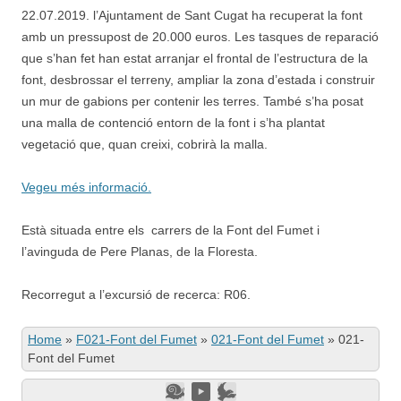
22.07.2019. l’Ajuntament de Sant Cugat ha recuperat la font
amb un pressupost de 20.000 euros. Les tasques de reparació
que s’han fet han estat arranjar el frontal de l’estructura de la
font, desbrossar el terreny, ampliar la zona d’estada i construir
un mur de gabions per contenir les terres. També s’ha posat
una malla de contenció entorn de la font i s’ha plantat
vegetació que, quan creixi, cobrirà la malla.
Vegeu més informació.
Està situada entre els carrers de la Font del Fumet i
l’avinguda de Pere Planas, de la Floresta.
Recorregut a l’excursió de recerca: R06.
Home
»
F021-Font del Fumet
»
021-Font del Fumet
»
021-
Font del Fumet