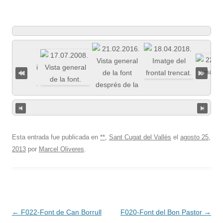
Esta entrada fue publicada en
**
,
Sant Cugat del Vallès
el
agosto 25,
2013
por
Marcel Oliveres
.
Navegación
←
F022-Font de Can Borrull
F020-Font del Bon Pastor
→