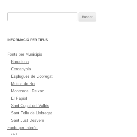
de
entradas
Buscar:
INFORMACIÓ PER TIPUS
Fonts per Municipis
Barcelona
Cerdanyola
Esplugues de Llobregat
Molins de Rei
Montcada i Reixac
El Papiol
Sant Cugat del Vallès
Sant Feliu de Llobregat
Sant Just Desvern
Fonts per Interès
****