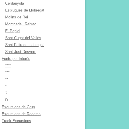
Cerdanyola
Esplugues de Llobregat
Molins de Rei
Montcada i Reixac
El Papiol
Sant Cugat del Vallès
Sant Feliu de Llobregat
Sant Just Desvern
Fonts per Interès
****
***
**
*
?
D
Excursions de Grup
Excursions de Recerca
Track Excursions