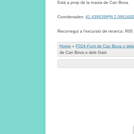
Està a prop de la masia de Can Bova.
Coordenades:
41.4395399ºN 2.095160
Recorregut a l’excursió de recerca: R05
Home
»
F024-Font de Can Bova o dels
de Can Bova o dels Gats