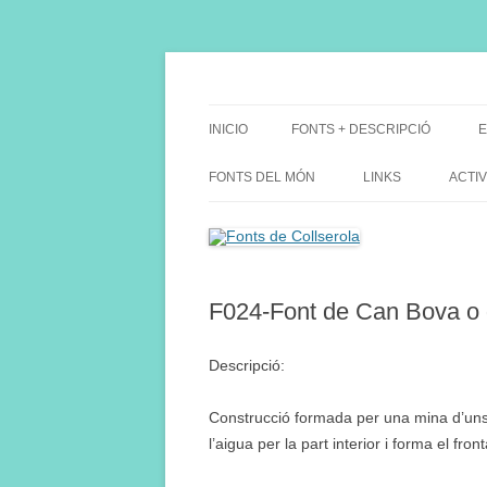
Saltar
al
contenido
Fes Fonts Fent Fonting, font, aigua, patrimon
Fonts de Collserola
INICIO
FONTS + DESCRIPCIÓ
E
FONTS DEL MÓN
LINKS
ACTIV
F024-Font de Can Bova o 
Descripció:
Construcció formada per una mina d’uns 
l’aigua per la part interior i forma el front