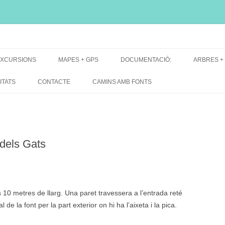
i, font natural, spring
XCURSIONS
MAPES + GPS
DOCUMENTACIÓ:
ARBRES +
DE GRUP
MAPES EXCURSIONS
ARBRES 
ITATS
CONTACTE
CAMINS AMB FONTS
DE RECERCA
MAPES + TRACKS + PERFILS
BARRAQUE
MAPA DE TOTES LES FONTS
dels Gats
10 metres de llarg. Una paret travessera a l’entrada reté
al de la font per la part exterior on hi ha l’aixeta i la pica.