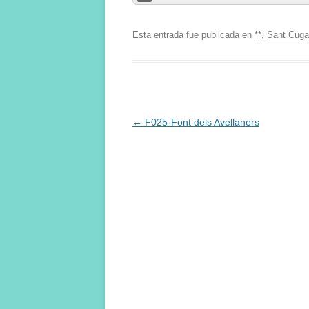
Esta entrada fue publicada en
**
,
Sant Cugat
Navegación
←
F025-Font dels Avellaners
de
entradas