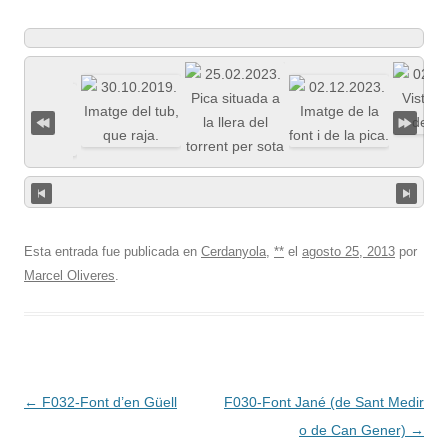
Esta entrada fue publicada en
Cerdanyola
,
**
el
agosto 25, 2013
por
Marcel Oliveres
.
Navegación
←
F032-Font d’en Güell
F030-Font Jané (de Sant Medir
de
o de Can Gener)
→