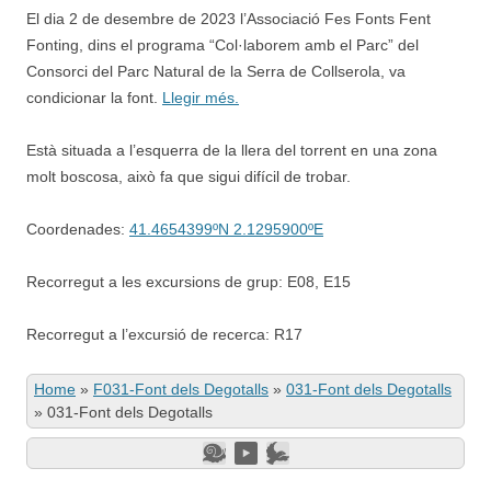
El dia 2 de desembre de 2023 l’Associació Fes Fonts Fent
Fonting, dins el programa “Col·laborem amb el Parc” del
Consorci del Parc Natural de la Serra de Collserola, va
condicionar la font.
Llegir més.
Està situada a l’esquerra de la llera del torrent en una zona
molt boscosa, això fa que sigui difícil de trobar.
Coordenades:
41.4654399ºN 2.1295900ºE
Recorregut a les excursions de grup: E08, E15
Recorregut a l’excursió de recerca: R17
Home
»
F031-Font dels Degotalls
»
031-Font dels Degotalls
»
031-Font dels Degotalls