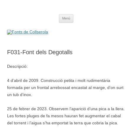
Saltar
al
Fonts de Collserola
contenido
Fes Fonts Fent Fonting, font, aigua, patrimoni, font natural, spring
Menú
F031-Font dels Degotalls
Descripció:
4 d’abril de 2009. Construcció petita i molt rudimentària
formada per un frontal arrebossat encastat al marge, d’on surt
un tub d’inox.
25 de febrer de 2023. Observem l’aparició d’una pica a la llera.
Les fortes pluges de fa mesos hauran fet augmentar el cabal
del torrent i l’aigua s’ha emportat la terra que cobria la pica.