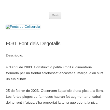
Saltar
al
Fonts de Collserola
contenido
Fes Fonts Fent Fonting, font, aigua, patrimoni, font natural, spring
Menú
F031-Font dels Degotalls
Descripció:
4 d’abril de 2009. Construcció petita i molt rudimentària
formada per un frontal arrebossat encastat al marge, d’on surt
un tub d’inox.
25 de febrer de 2023. Observem l’aparició d’una pica a la llera.
Les fortes pluges de fa mesos hauran fet augmentar el cabal
del torrent i l’aigua s’ha emportat la terra que cobria la pica.