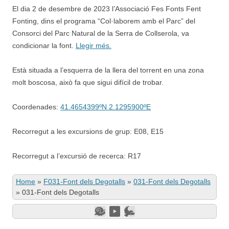
El dia 2 de desembre de 2023 l’Associació Fes Fonts Fent
Fonting, dins el programa “Col·laborem amb el Parc” del
Consorci del Parc Natural de la Serra de Collserola, va
condicionar la font.
Llegir més.
Està situada a l’esquerra de la llera del torrent en una zona
molt boscosa, això fa que sigui difícil de trobar.
Coordenades:
41.4654399ºN 2.1295900ºE
Recorregut a les excursions de grup: E08, E15
Recorregut a l’excursió de recerca: R17
Home
»
F031-Font dels Degotalls
»
031-Font dels Degotalls
»
031-Font dels Degotalls