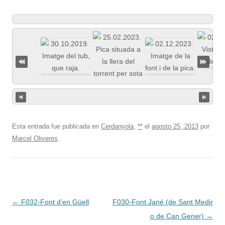
Esta entrada fue publicada en
Cerdanyola
,
**
el
agosto 25, 2013
por
Marcel Oliveres
.
Navegación
←
F032-Font d’en Güell
F030-Font Jané (de Sant Medir
de
o de Can Gener)
→