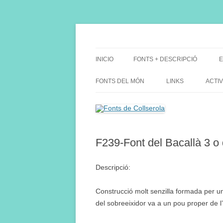
Saltar
al
contenido
Fes Fonts Fent Fonting, font, aigua, patrimon
Fonts de Collserola
INICIO
FONTS + DESCRIPCIÓ
E
FONTS DEL MÓN
LINKS
ACTIV
F239-Font del Bacallà 3 o 
Descripció:
Construcció molt senzilla formada per un
del sobreeixidor va a un pou proper de l