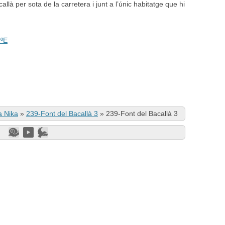
allà per sota de la carretera i junt a l’únic habitatge que hi
9ºE
a Nika
»
239-Font del Bacallà 3
»
239-Font del Bacallà 3