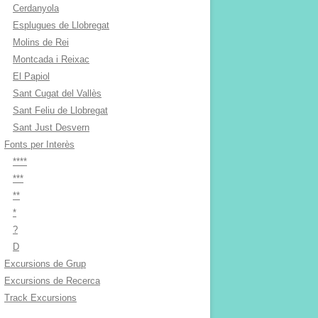
Cerdanyola
Esplugues de Llobregat
Molins de Rei
Montcada i Reixac
El Papiol
Sant Cugat del Vallès
Sant Feliu de Llobregat
Sant Just Desvern
Fonts per Interès
****
***
**
*
?
D
Excursions de Grup
Excursions de Recerca
Track Excursions