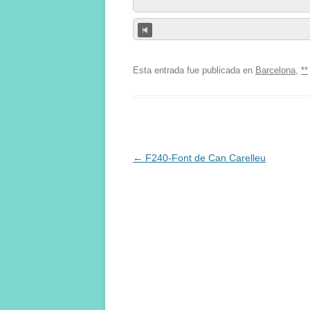
Esta entrada fue publicada en
Barcelona
,
**
Navegación
←
F240-Font de Can Carelleu
de
entradas