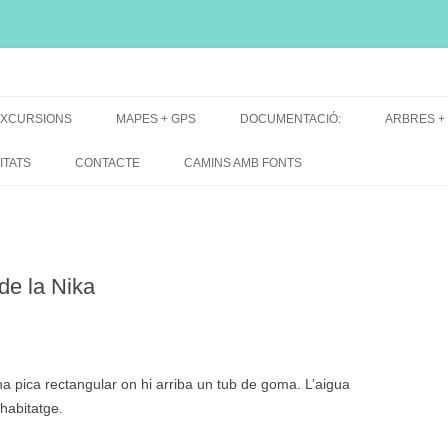
i, font natural, spring
XCURSIONS
MAPES + GPS
DOCUMENTACIÓ:
ARBRES +
DE GRUP
MAPES EXCURSIONS
ARBRES 
ITATS
CONTACTE
CAMINS AMB FONTS
DE RECERCA
MAPES + TRACKS + PERFILS
BARRAQUE
MAPA DE TOTES LES FONTS
de la Nika
a pica rectangular on hi arriba un tub de goma. L’aigua
’habitatge.