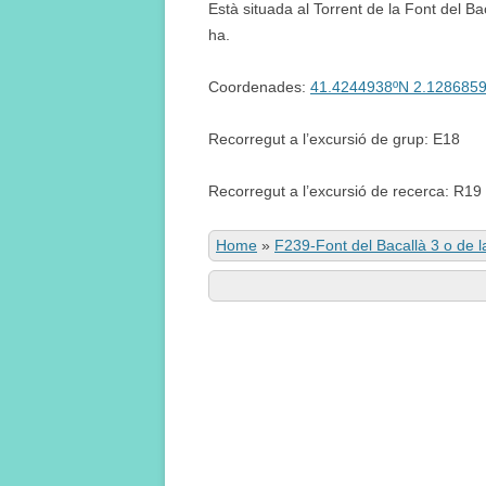
Està situada al Torrent de la Font del Bac
ha.
Coordenades:
41.4244938ºN 2.128685
Recorregut a l’excursió de grup: E18
Recorregut a l’excursió de recerca: R19
Home
»
F239-Font del Bacallà 3 o de l