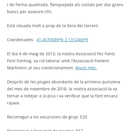
i de forma quadrada, flanquejada als costats per dos grans
bancs per asseure-s’hi.
Està situada molt a prop de la llera del torrent.
Coordenades:
41.4570589ºN 2.1312469ºE
El dia 4 de maig de 2013, la nostra Associació Fes Fonts
Fent Fonting, va col·laborar amb l’Associació Foment
Martinenc al seu condicionament.
Veure més.
Després de les pluges abundants de la primera quinzena
del mes de novembre de 2018, la nostra associació la va
tornar a netejar a la pica i va verificar que la font encara
rajava.
Recorregut a les excursions de grup: E20
Recorregut a l’excursió de recerca: R17