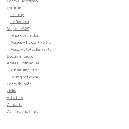
Fonts + Descripció
Excursions
de Grup
de Recerca
Mapes + GPS
Mapes excursions
Mapes + Tracks + Perfils
Mapa de totes les Fonts
Documentació:
Arbres + barraques
Arbres singulars
Barraques vinya.
Fonts del Món
Links
Activitats
Contacte
Camins amb fonts