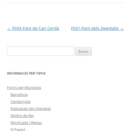
←
F033-Font de Can Cerdà
F031-Font dels Degotalls
→
Navegación
de
entradas
Buscar:
INFORMACIÓ PER TIPUS
Fonts per Municipis
Barcelona
Cerdanyola
Esplugues de Llobregat
Molins de Rei
Montcada i Reixac
El Papiol