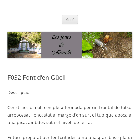
Saltar
al
contenido
Fonts de Collserola
Fes Fonts Fent Fonting, font, aigua, patrimoni, font natural, spring
Menú
F032-Font d’en Güell
Descripció:
Construcció molt completa formada per un frontal de totxo
arrebossat i encastat al marge d’on surt el tub que aboca a
una pica, ambdós sota el nivell de terra.
Entorn preparat per fer fontades amb una gran base plana