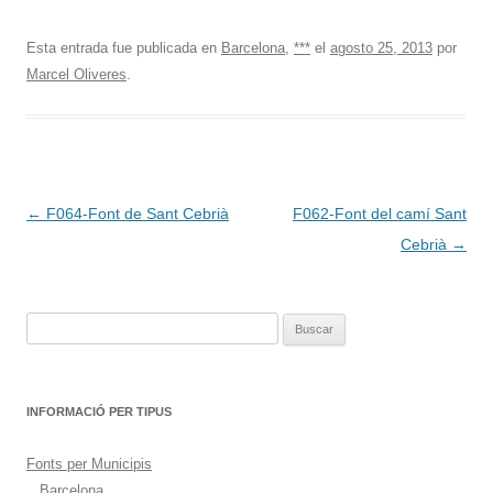
Esta entrada fue publicada en
Barcelona
,
***
el
agosto 25, 2013
por
Marcel Oliveres
.
Navegación
←
F064-Font de Sant Cebrià
F062-Font del camí Sant
de
Cebrià
→
entradas
Buscar:
INFORMACIÓ PER TIPUS
Fonts per Municipis
Barcelona