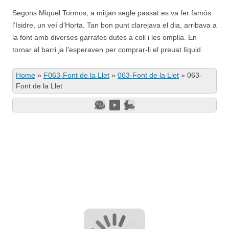
Segons Miquel Tormos, a mitjan segle passat es va fer famós
l’Isidre, un veí d’Horta. Tan bon punt clarejava el dia, arribava a
la font amb diverses garrafes dutes a coll i les omplia. En
tornar al barri ja l’esperaven per comprar-li el preuat líquid.
Home
»
F063-Font de la Llet
»
063-Font de la Llet
»
063-
Font de la Llet