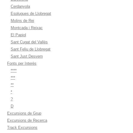
Cerdanyola
Esplugues de Llobregat
Molins de Rei
Montcada i Reixac
El Papiol
Sant Cugat del Vallès
Sant Feliu de Llobregat
Sant Just Desvern
Fonts per Interès
****
***
**
*
?
D
Excursions de Grup
Excursions de Recerca
Track Excursions