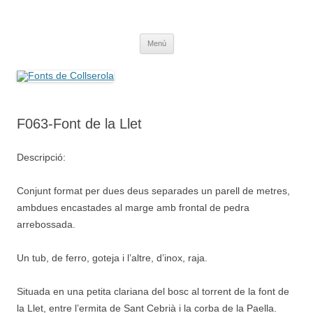
Saltar
al
Fonts de Collserola
contenido
Fes Fonts Fent Fonting, font, aigua, patrimoni, font natural, spring
Menú
F063-Font de la Llet
Descripció:
Conjunt format per dues deus separades un parell de metres,
ambdues encastades al marge amb frontal de pedra
arrebossada.
Un tub, de ferro, goteja i l’altre, d’inox, raja.
Situada en una petita clariana del bosc al torrent de la font de
la Llet, entre l’ermita de Sant Cebrià i la corba de la Paella.