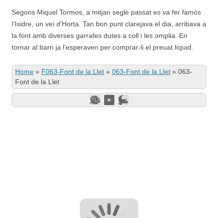
Segons Miquel Tormos, a mitjan segle passat es va fer famós
l’Isidre, un veí d’Horta. Tan bon punt clarejava el dia, arribava a
la font amb diverses garrafes dutes a coll i les omplia. En
tornar al barri ja l’esperaven per comprar-li el preuat líquid.
Home
»
F063-Font de la Llet
»
063-Font de la Llet
»
063-
Font de la Llet