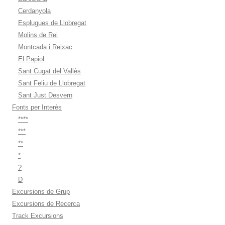
Cerdanyola
Esplugues de Llobregat
Molins de Rei
Montcada i Reixac
El Papiol
Sant Cugat del Vallès
Sant Feliu de Llobregat
Sant Just Desvern
Fonts per Interès
****
***
**
*
?
D
Excursions de Grup
Excursions de Recerca
Track Excursions