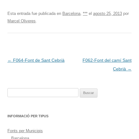
Esta entrada fue publicada en
Barcelona
,
***
el
agosto 25, 2013
por
Marcel Oliveres
.
Navegación
←
F064-Font de Sant Cebrià
F062-Font del camí Sant
de
Cebrià
→
entradas
Buscar:
INFORMACIÓ PER TIPUS
Fonts per Municipis
Barcelona