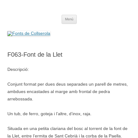
Saltar
al
Fonts de Collserola
contenido
Fes Fonts Fent Fonting, font, aigua, patrimoni, font natural, spring
Menú
F063-Font de la Llet
Descripció:
Conjunt format per dues deus separades un parell de metres,
ambdues encastades al marge amb frontal de pedra
arrebossada.
Un tub, de ferro, goteja i l’altre, d’inox, raja.
Situada en una petita clariana del bosc al torrent de la font de
la Llet, entre l’ermita de Sant Cebrià i la corba de la Paella.