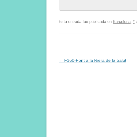
Esta entrada fue publicada en
Barcelona
,
*
Navegación
←
F360-Font a la Riera de la Salut
de
entradas