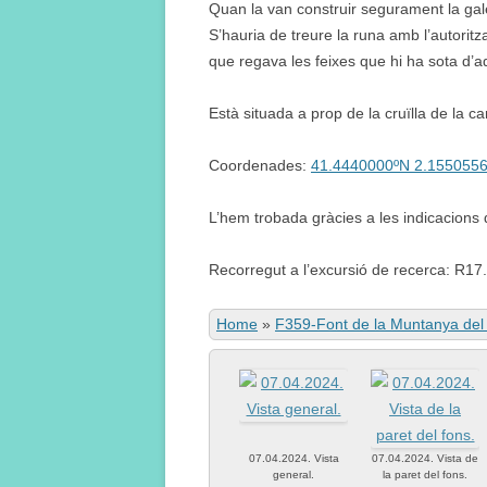
Quan la van construir segurament la gale
S’hauria de treure la runa amb l’autorit
que regava les feixes que hi ha sota d’a
Està situada a prop de la cruïlla de la c
Coordenades:
41.4440000ºN 2.155055
L’hem trobada gràcies a les indicacion
Recorregut a l’excursió de recerca: R17.
Home
»
F359-Font de la Muntanya del 
07.04.2024. Vista
07.04.2024. Vista de
general.
la paret del fons.