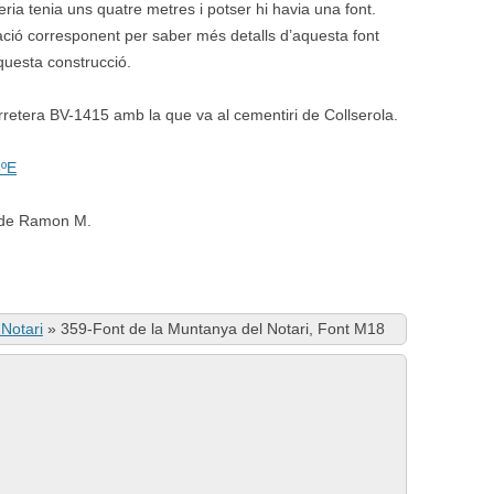
ria tenia uns quatre metres i potser hi havia una font.
zació corresponent per saber més detalls d’aquesta font
questa construcció.
arretera BV-1415 amb la que va al cementiri de Collserola.
6ºE
s de Ramon M.
Notari
»
359-Font de la Muntanya del Notari, Font M18