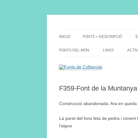
Saltar
al
contenido
Fes Fonts Fent Fonting, font, aigua, patrimon
Fonts de Collserola
INICIO
FONTS + DESCRIPCIÓ
E
FONTS DEL MÓN
LINKS
ACTIV
F359-Font de la Muntanya 
Construcció abandonada. Ara en queda u
La paret del fons feta de pedra i ciment 
l’aigua.