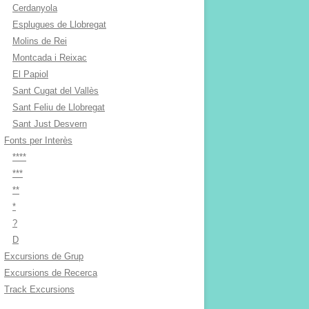
Cerdanyola
Esplugues de Llobregat
Molins de Rei
Montcada i Reixac
El Papiol
Sant Cugat del Vallès
Sant Feliu de Llobregat
Sant Just Desvern
Fonts per Interès
****
***
**
*
?
D
Excursions de Grup
Excursions de Recerca
Track Excursions