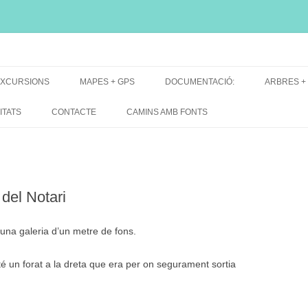
i, font natural, spring
XCURSIONS
MAPES + GPS
DOCUMENTACIÓ:
ARBRES +
DE GRUP
MAPES EXCURSIONS
ARBRES 
ITATS
CONTACTE
CAMINS AMB FONTS
DE RECERCA
MAPES + TRACKS + PERFILS
BARRAQUE
MAPA DE TOTES LES FONTS
del Notari
na galeria d’un metre de fons.
té un forat a la dreta que era per on segurament sortia