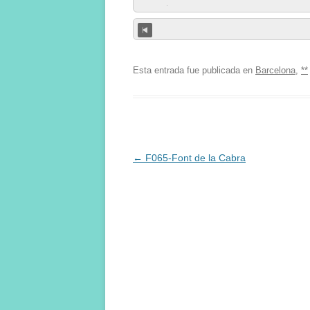
Esta entrada fue publicada en
Barcelona
,
**
Navegación
←
F065-Font de la Cabra
de
entradas