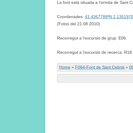
La font està situada a l’ermita de Sant C
Coordenades:
41.4367789ºN 2.135197
(Fotos del 21.08.2010)
Recorregut a l’excursió de grup: E06.
Recorregut a l’excursió de recerca: R18.
Home
»
F064-Font de Sant Cebrià
»
0