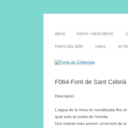
Saltar
al
contenido
Fes Fonts Fent Fonting, font, aigua, patrimon
Fonts de Collserola
INICIO
FONTS + DESCRIPCIÓ
E
FONTS DEL MÓN
LINKS
ACTIV
F064-Font de Sant Cebrià
Descripció:
L’aigua de la mina és canalitzada fins al 
qual està al costat de l’ermita.
Uns metres més amunt i al torrent de la L