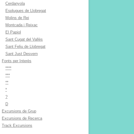
Cerdanyola
Esplugues de Llobregat
Molins de Rei
Montcada i Reixac
El Papiol
Sant Cugat del Vallès
Sant Feliu de Llobregat
Sant Just Desvern
Fonts per Interès
****
***
**
*
?
D
Excursions de Grup
Excursions de Recerca
Track Excursions