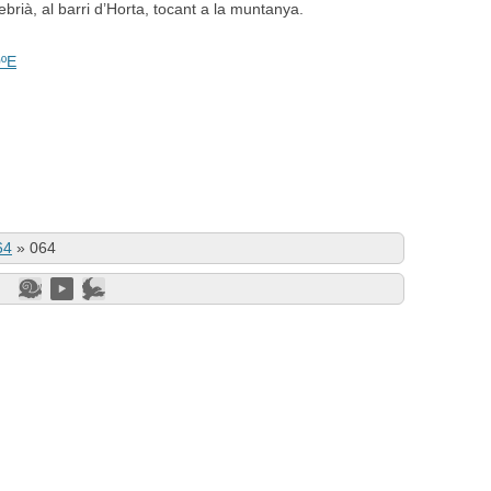
ebrià, al barri d’Horta, tocant a la muntanya.
0ºE
64
»
064