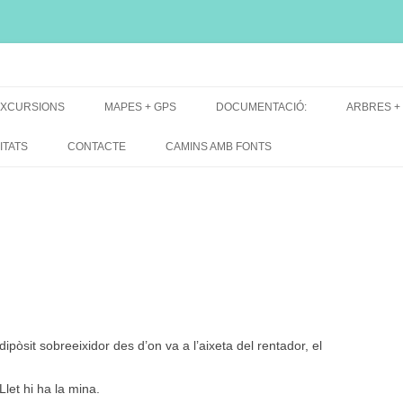
i, font natural, spring
XCURSIONS
MAPES + GPS
DOCUMENTACIÓ:
ARBRES +
DE GRUP
MAPES EXCURSIONS
ARBRES 
ITATS
CONTACTE
CAMINS AMB FONTS
DE RECERCA
MAPES + TRACKS + PERFILS
BARRAQUE
MAPA DE TOTES LES FONTS
dipòsit sobreeixidor des d’on va a l’aixeta del rentador, el
let hi ha la mina.