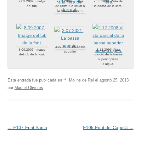
7.03.2009. Imatge
7.03.2009. Imatge
7.03.2009. Vista de
del tub.
de l’altre tub situat a
la bassa de la llera.
la llera del torrent.
3.07.2021. La bassa
8.09.2007. Imatge
2.12.2006.Vista
superior.
del tub de la font.
parcial de la bassa
superior plena
d’aigua.
Esta entrada fue publicada en
**
,
Molins de Rei
el
agosto 25, 2013
por
Marcel Oliveres
.
Navegación
←
F107-Font Santa
F105-Font del Capellà
→
de