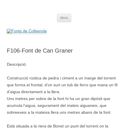
Saltar
al
Fonts de Collserola
contenido
Fes Fonts Fent Fonting, font, aigua, patrimoni, font natural, spring
Menú
F106-Font de Can Graner
Descripció:
Construcció rústica de pedra i ciment a un marge del torrent
que forma el frontal, d’on surt un tub de ferro que mana un fil
d’aigua directament a la llera.
Uns metres per sobre de la font hi ha un gran dipòsit que
acumula l’aigua, segurament del mateix aiguaneix, que
sobreexeix a la mateixa llera uns metres abans de la font.
Està situada a la riera de Bonet un punt del torrent on la