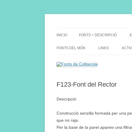
Saltar
al
contenido
Fes Fonts Fent Fonting, font, aigua, patrimon
Fonts de Collserola
INICIO
FONTS + DESCRIPCIÓ
E
FONTS DEL MÓN
LINKS
ACTIV
F123-Font del Rector
Descripció:
Construcció senzilla formada per una pet
que no raja.
Per la base de la paret apareix una filtr