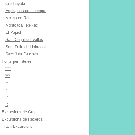
Cerdanyola
Esplugues de Llobregat
Molins de Rei
Montcada i Reixac
El Papiol
Sant Cugat del Vallès
Sant Feliu de Llobregat
Sant Just Desvern
Fonts per Interès
****
***
**
*
?
D
Excursions de Grup
Excursions de Recerca
Track Excursions