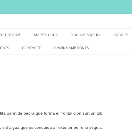
i, font natural, spring
XCURSIONS
MAPES + GPS
DOCUMENTACIÓ:
ARBRES +
DE GRUP
MAPES EXCURSIONS
ARBRES 
ITATS
CONTACTE
CAMINS AMB FONTS
DE RECERCA
MAPES + TRACKS + PERFILS
BARRAQUE
MAPA DE TOTES LES FONTS
ita paret de pedra que forma el frontal d’on surt un tub
ació d’aigua que és conduïda a l’exterior per una sèquia.