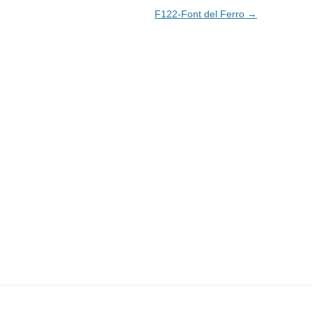
F122-Font del Ferro
→