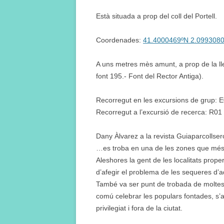
Està situada a prop del coll del Portell.
Coordenades:
41.4000469ºN 2.099308
A uns metres mès amunt, a prop de la llera
font 195.- Font del Rector Antiga).
Recorregut en les excursions de grup: 
Recorregut a l’excursió de recerca: R01
Dany Àlvarez a la revista Guiaparcollse
…es troba en una de les zones que més h
Aleshores la gent de les localitats prope
d’afegir el problema de les sequeres d’a
També va ser punt de trobada de moltes 
comú celebrar les populars fontades, s’an
privilegiat i fora de la ciutat.