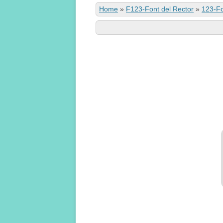
Home
»
F123-Font del Rector
»
123-Fo