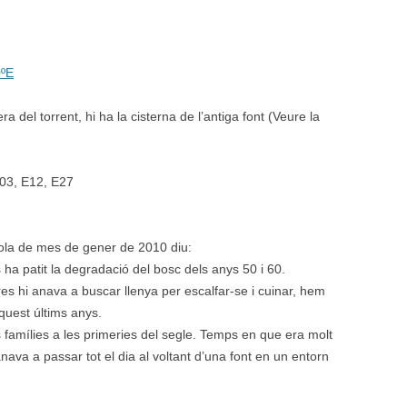
0ºE
 del torrent, hi ha la cisterna de l’antiga font (Veure la
E03, E12, E27
rola de mes de gener de 2010 diu:
a patit la degradació del bosc dels anys 50 i 60.
res hi anava a buscar llenya per escalfar-se i cuinar, hem
quest últims anys.
famílies a les primeries del segle. Temps en que era molt
ava a passar tot el dia al voltant d’una font en un entorn