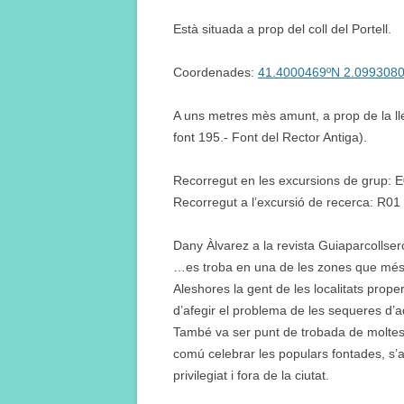
Està situada a prop del coll del Portell.
Coordenades:
41.4000469ºN 2.099308
A uns metres mès amunt, a prop de la llera
font 195.- Font del Rector Antiga).
Recorregut en les excursions de grup: 
Recorregut a l’excursió de recerca: R01
Dany Àlvarez a la revista Guiaparcollse
…es troba en una de les zones que més h
Aleshores la gent de les localitats prope
d’afegir el problema de les sequeres d’a
També va ser punt de trobada de moltes 
comú celebrar les populars fontades, s’an
privilegiat i fora de la ciutat.