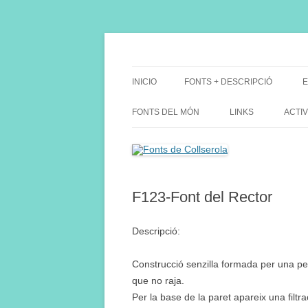
Saltar
al
contenido
Fes Fonts Fent Fonting, font, aigua, patrimon
Fonts de Collserola
INICIO
FONTS + DESCRIPCIÓ
E
FONTS DEL MÓN
LINKS
ACTIV
F123-Font del Rector
Descripció:
Construcció senzilla formada per una pet
que no raja.
Per la base de la paret apareix una filtr