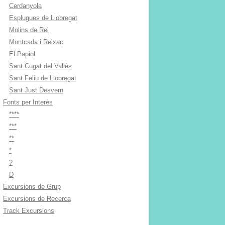
Cerdanyola
Esplugues de Llobregat
Molins de Rei
Montcada i Reixac
El Papiol
Sant Cugat del Vallès
Sant Feliu de Llobregat
Sant Just Desvern
Fonts per Interès
****
***
**
*
?
D
Excursions de Grup
Excursions de Recerca
Track Excursions