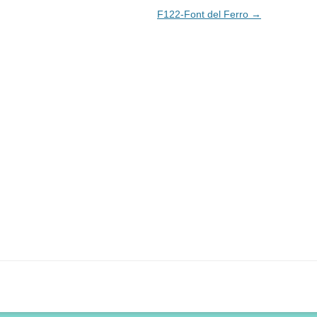
F122-Font del Ferro
→