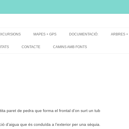
i, font natural, spring
XCURSIONS
MAPES + GPS
DOCUMENTACIÓ:
ARBRES +
DE GRUP
MAPES EXCURSIONS
ARBRES 
ITATS
CONTACTE
CAMINS AMB FONTS
DE RECERCA
MAPES + TRACKS + PERFILS
BARRAQUE
MAPA DE TOTES LES FONTS
ita paret de pedra que forma el frontal d’on surt un tub
ació d’aigua que és conduïda a l’exterior per una sèquia.