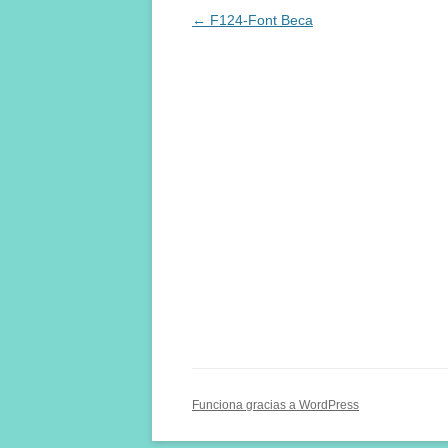
Navegación
←
F124-Font Beca
de
entradas
Funciona gracias a WordPress