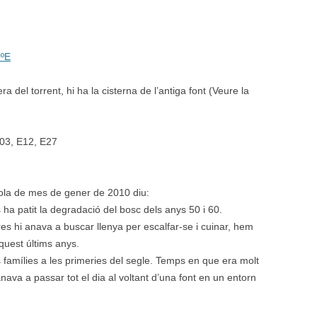
0ºE
 del torrent, hi ha la cisterna de l’antiga font (Veure la
E03, E12, E27
rola de mes de gener de 2010 diu:
a patit la degradació del bosc dels anys 50 i 60.
res hi anava a buscar llenya per escalfar-se i cuinar, hem
quest últims anys.
famílies a les primeries del segle. Temps en que era molt
ava a passar tot el dia al voltant d’una font en un entorn