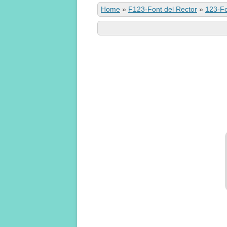
Home
»
F123-Font del Rector
»
123-Fo