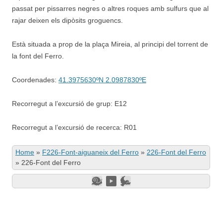
passat per pissarres negres o altres roques amb sulfurs que al
rajar deixen els dipòsits groguencs.
Està situada a prop de la plaça Mireia, al principi del torrent de
la font del Ferro.
Coordenades:
41.3975630ºN 2.0987830ºE
Recorregut a l’excursió de grup: E12
Recorregut a l’excursió de recerca: R01
Home
»
F226-Font-aiguaneix del Ferro
»
226-Font del Ferro
»
226-Font del Ferro