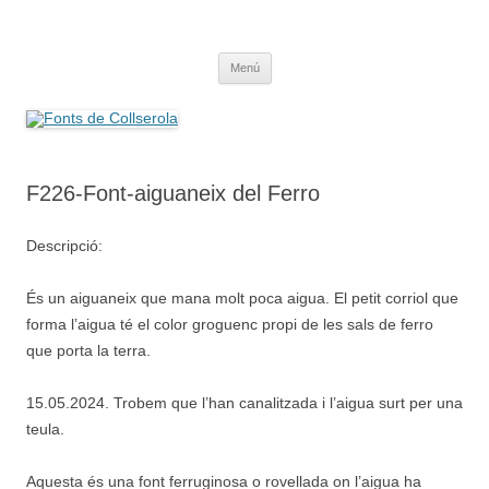
Saltar
al
Fonts de Collserola
contenido
Fes Fonts Fent Fonting, font, aigua, patrimoni, font natural, spring
Menú
F226-Font-aiguaneix del Ferro
Descripció:
És un aiguaneix que mana molt poca aigua. El petit corriol que
forma l’aigua té el color groguenc propi de les sals de ferro
que porta la terra.
15.05.2024. Trobem que l’han canalitzada i l’aigua surt per una
teula.
Aquesta és una font ferruginosa o rovellada on l’aigua ha