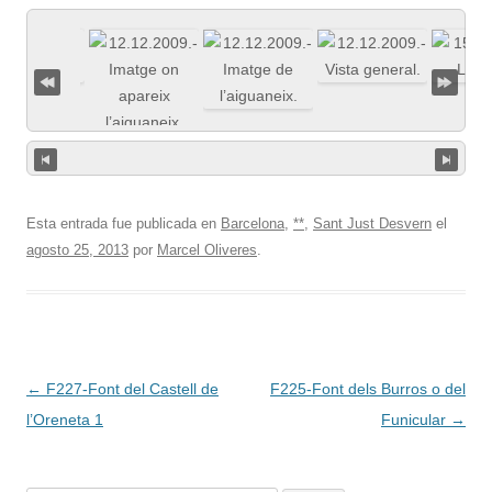
Esta entrada fue publicada en
Barcelona
,
**
,
Sant Just Desvern
el
agosto 25, 2013
por
Marcel Oliveres
.
Navegación
←
F227-Font del Castell de
F225-Font dels Burros o del
de
l’Oreneta 1
Funicular
→
entradas