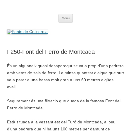
Saltar
al
Fonts de Collserola
contenido
Fes Fonts Fent Fonting, font, aigua, patrimoni, font natural, spring
Menú
F250-Font del Ferro de Montcada
És un aiguaneix quasi desaparegut situat a prop d’una pedrera
amb vetes de sals de ferro. La minsa quantitat d’aigua que surt
va a parar a una bassa molt gran a uns 60 metres aigües
avall.
Segurament és una filtració que queda de la famosa Font del
Ferro de Montcada.
Està situada a la vessant est del Turó de Montcada, al peu
d’una pedrera que hi ha uns 100 metres per damunt de