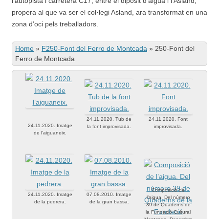
l’autopista i carretera C17, entre el dipòsit d’aigua i l’Asland,
propera al que va ser el col·legi Asland, ara transformat en una
zona d’oci pels treballadors.
Home
»
F250-Font del Ferro de Montcada
»
250-Font del
Ferro de Montcada
24.11.2020. Tub de
24.11.2020. Font
24.11.2020. Imatge
la font improvisada.
improvisada.
de l’aiguaneix.
Composició de
24.11.2020. Imatge
07.08.2010. Imatge
l’aigua. Del número
de la pedrera.
de la gran bassa.
39 de Quaderns de
la Fundació Cultural