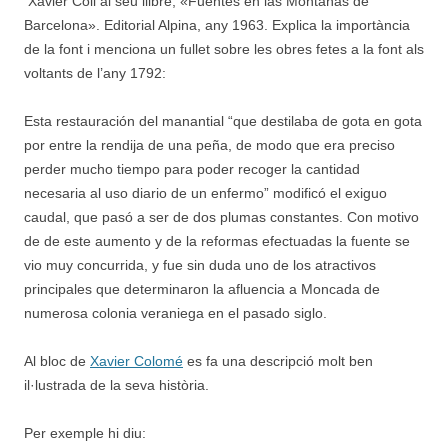
Xavier Coll al seu llibre, «Fuentes en las Montañas de
Barcelona». Editorial Alpina, any 1963. Explica la importància
de la font i menciona un fullet sobre les obres fetes a la font als
voltants de l’any 1792:
Esta restauración del manantial “que destilaba de gota en gota
por entre la rendija de una peña, de modo que era preciso
perder mucho tiempo para poder recoger la cantidad
necesaria al uso diario de un enfermo” modificó el exiguo
caudal, que pasó a ser de dos plumas constantes. Con motivo
de de este aumento y de la reformas efectuadas la fuente se
vio muy concurrida, y fue sin duda uno de los atractivos
principales que determinaron la afluencia a Moncada de
numerosa colonia veraniega en el pasado siglo.
Al bloc de
Xavier Colomé
es fa una descripció molt ben
il·lustrada de la seva història.
Per exemple hi diu: