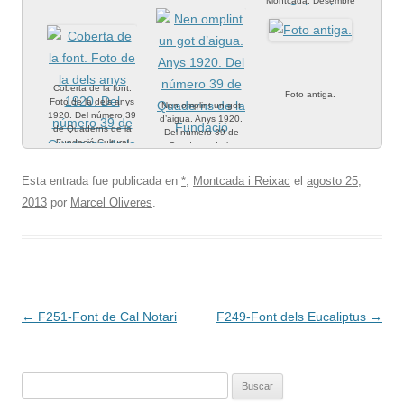
Montcada. Desembre
de 2019.
Coberta de la font.
Foto antiga.
Foto de la dels anys
Nen omplint un got
1920. Del número 39
d’aigua. Anys 1920.
de Quaderns de la
Del número 39 de
Fundació Cultural
Quaderns de la
Montcada. Desembre
Fundació Cultural
de 2019.
Montcada. Desembre
Esta entrada fue publicada en
*
,
Montcada i Reixac
el
agosto 25,
de 2019.
2013
por
Marcel Oliveres
.
Navegación
←
F251-Font de Cal Notari
F249-Font dels Eucaliptus
→
de
entradas
Buscar: