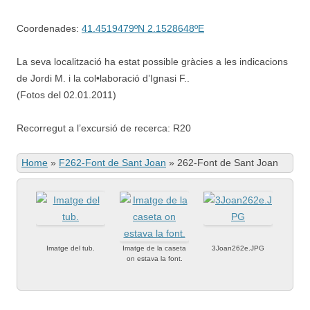
Coordenades:
41.4519479ºN 2.1528648ºE
La seva localització ha estat possible gràcies a les indicacions
de Jordi M. i la col•laboració d’Ignasi F..
(Fotos del 02.01.2011)
Recorregut a l’excursió de recerca: R20
Home
»
F262-Font de Sant Joan
»
262-Font de Sant Joan
Imatge del tub.
Imatge de la caseta
3Joan262e.JPG
on estava la font.