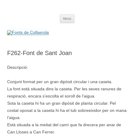
Saltar
al
Fonts de Collserola
contenido
Fes Fonts Fent Fonting, font, aigua, patrimoni, font natural, spring
Menú
F262-Font de Sant Joan
Descripció:
Conjunt format per un gran dipòsit circular i una caseta.
La font està situada dins la caseta. Per les seves ranures de
respiració, encara s’escolta el soroll de l’aigua.
Sota la caseta hi ha un gran dipòsit de planta circular. Pel
costat oposat a la caseta hi ha el tub sobreeixidor per on mana
l’aigua.
Està situada a la meitat del camí que fa drecera per anar de
Can Lloses a Can Ferrer.