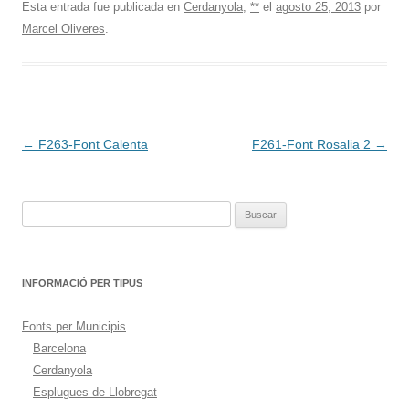
Esta entrada fue publicada en
Cerdanyola
,
**
el
agosto 25, 2013
por
Marcel Oliveres
.
Navegación
←
F263-Font Calenta
F261-Font Rosalia 2
→
de
entradas
Buscar:
INFORMACIÓ PER TIPUS
Fonts per Municipis
Barcelona
Cerdanyola
Esplugues de Llobregat