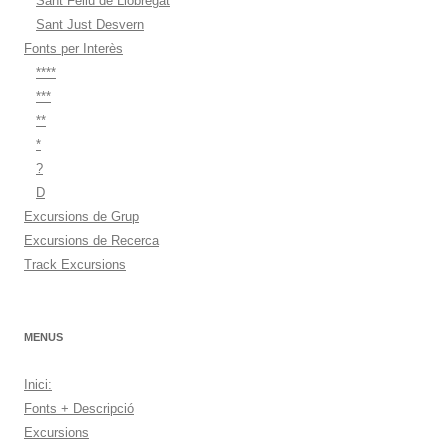
Sant Feliu de Llobregat
Sant Just Desvern
Fonts per Interès
****
***
**
*
?
D
Excursions de Grup
Excursions de Recerca
Track Excursions
MENUS
Inici:
Fonts + Descripció
Excursions