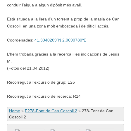
conduir l’aigua a algun dipòsit més avall.
Està situada a la llera d’un torrent a prop de la masia de Can
Coscoll, en una zona molt emboscada i de difícil accés.
Coordenades:
41.3940209ºN 2.0690780ºE
L’hem trobada gràcies a la recerca i les indicacions de Jesús
M.
(Fotos del 21.04.2012)
Recorregut a l’excursió de grup: E26
Recorregut a l’excursió de recerca: R14
Home
»
F278-Font de Can Coscoll 2
»
278-Font de Can
Coscoll 2