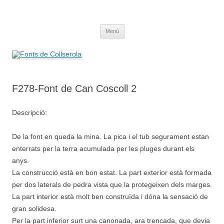
Saltar
al
Fonts de Collserola
contenido
Fes Fonts Fent Fonting, font, aigua, patrimoni, font natural, spring
Menú
F278-Font de Can Coscoll 2
Descripció:
De la font en queda la mina. La pica i el tub segurament estan
enterrats per la terra acumulada per les pluges durant els
anys.
La construcció està en bon estat. La part exterior està formada
per dos laterals de pedra vista que la protegeixen dels marges.
La part interior està molt ben construïda i dóna la sensació de
gran solidesa.
Per la part inferior surt una canonada, ara trencada, que devia