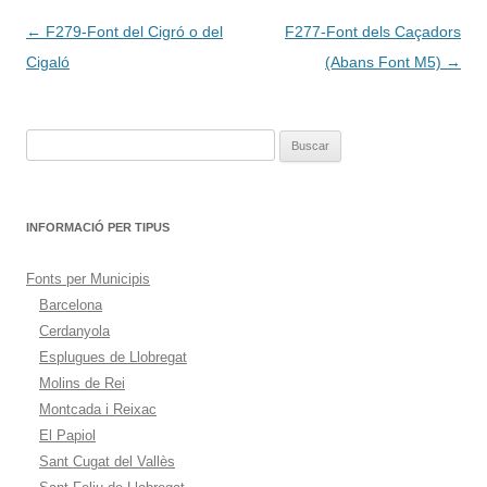
Navegación
←
F279-Font del Cigró o del
F277-Font dels Caçadors
de
Cigaló
(Abans Font M5)
→
entradas
Buscar:
INFORMACIÓ PER TIPUS
Fonts per Municipis
Barcelona
Cerdanyola
Esplugues de Llobregat
Molins de Rei
Montcada i Reixac
El Papiol
Sant Cugat del Vallès