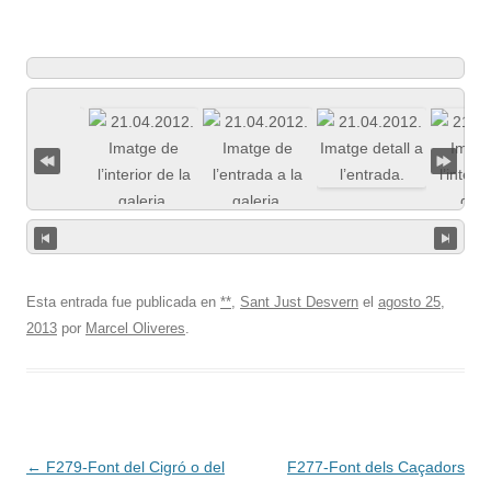
Esta entrada fue publicada en
**
,
Sant Just Desvern
el
agosto 25,
2013
por
Marcel Oliveres
.
Navegación
←
F279-Font del Cigró o del
F277-Font dels Caçadors