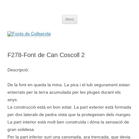
Saltar
al
Fonts de Collserola
contenido
Fes Fonts Fent Fonting, font, aigua, patrimoni, font natural, spring
Menú
F278-Font de Can Coscoll 2
Descripció:
De la font en queda la mina. La pica i el tub segurament estan
enterrats per la terra acumulada per les pluges durant els
anys.
La construcció està en bon estat. La part exterior està formada
per dos laterals de pedra vista que la protegeixen dels marges.
La part interior està molt ben construïda i dóna la sensació de
gran solidesa.
Per la part inferior surt una canonada, ara trencada, que devia