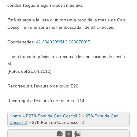
conduir l’aigua a algun dipòsit més avall.
Està situada a la llera d’un torrent a prop de la masia de Can
Coscoll, en una zona molt emboscada i de difícil accés.
Coordenades:
41.3940209ºN 2.0690780ºE
L’hem trobada gràcies a la recerca i les indicacions de Jesús
M.
(Fotos del 21.04.2012)
Recorregut a l’excursió de grup: E26
Recorregut a l’excursió de recerca: R14
Home
»
F278-Font de Can Coscoll 2
»
278-Font de Can
Coscoll 2
»
278-Font de Can Coscoll 2