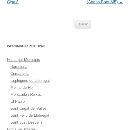
de
Cigaló
(Abans Font M5)
→
entradas
Buscar:
INFORMACIÓ PER TIPUS
Fonts per Municipis
Barcelona
Cerdanyola
Esplugues de Llobregat
Molins de Rei
Montcada i Reixac
El Papiol
Sant Cugat del Vallès
Sant Feliu de Llobregat
Sant Just Desvern
Fonts per Interès