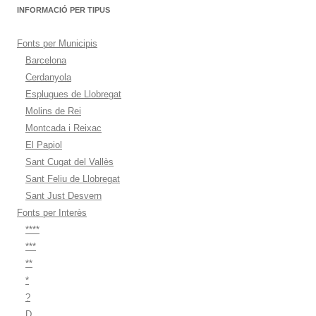
INFORMACIÓ PER TIPUS
Fonts per Municipis
Barcelona
Cerdanyola
Esplugues de Llobregat
Molins de Rei
Montcada i Reixac
El Papiol
Sant Cugat del Vallès
Sant Feliu de Llobregat
Sant Just Desvern
Fonts per Interès
****
***
**
*
?
D