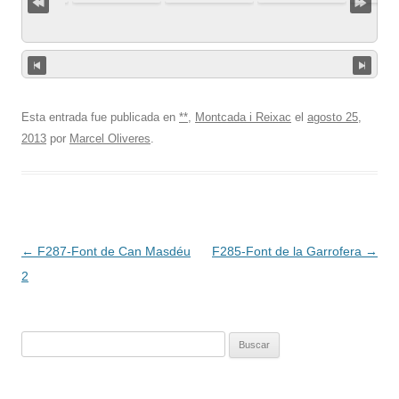
Esta entrada fue publicada en
**
,
Montcada i Reixac
el
agosto 25,
2013
por
Marcel Oliveres
.
Navegación
←
F287-Font de Can Masdéu
F285-Font de la Garrofera
→
de
2
entradas
Buscar: