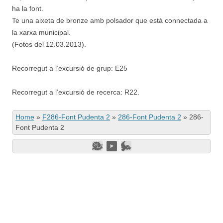
ha la font.
Te una aixeta de bronze amb polsador que està connectada a
la xarxa municipal.
(Fotos del 12.03.2013).
Recorregut a l’excursió de grup: E25
Recorregut a l’excursió de recerca: R22.
Home
»
F286-Font Pudenta 2
»
286-Font Pudenta 2
»
286-
Font Pudenta 2