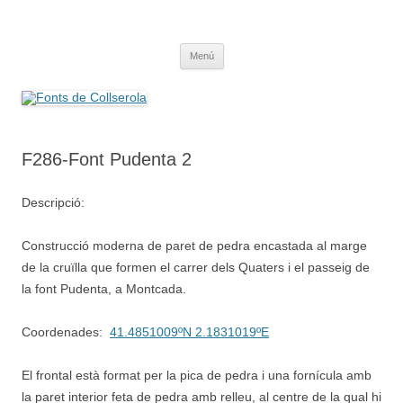
Saltar
al
Fonts de Collserola
contenido
Fes Fonts Fent Fonting, font, aigua, patrimoni, font natural, spring
Menú
F286-Font Pudenta 2
Descripció:
Construcció moderna de paret de pedra encastada al marge
de la cruïlla que formen el carrer dels Quaters i el passeig de
la font Pudenta, a Montcada.
Coordenades:
41.4851009ºN 2.1831019ºE
El frontal està format per la pica de pedra i una fornícula amb
la paret interior feta de pedra amb relleu, al centre de la qual hi