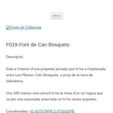
Saltar
al
Fonts de Collserola
contenido
Fes Fonts Fent Fonting, font, aigua, patrimoni, font natural, spring
Menú
F019-Font de Can Bosquets
Descripció:
Està a l’interior d’una propietat privada que hi ha a l’esplanada
entre Les Planes i Can Bosquets, a prop de la riera de
Vallvidrera.
Uns 100 metres més amunt hi ha la mina d’on ve l’aigua que
va per una canonada enterrada on hi ha vàries arquetes.
Coordenades:
41.4375798ºN 2.0731630ºE