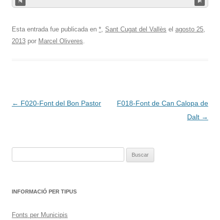
Esta entrada fue publicada en
*
,
Sant Cugat del Vallès
el
agosto 25,
2013
por
Marcel Oliveres
.
Navegación
←
F020-Font del Bon Pastor
F018-Font de Can Calopa de
de
Dalt
→
entradas
Buscar:
INFORMACIÓ PER TIPUS
Fonts per Municipis