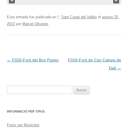
Esta entrada fue publicada en
*
,
Sant Cugat del Vallès
el
agosto 25,
2013
por
Marcel Oliveres
.
Navegación
←
F020-Font del Bon Pastor
F018-Font de Can Calopa de
de
Dalt
→
entradas
Buscar:
INFORMACIÓ PER TIPUS
Fonts per Municipis