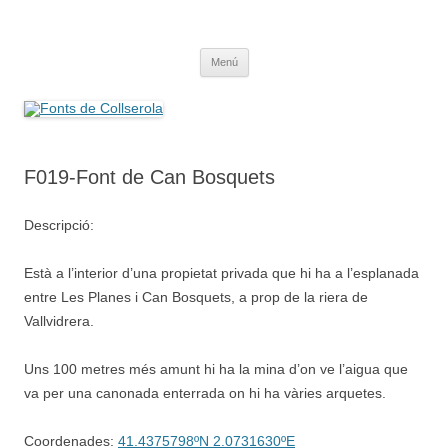
Saltar
al
Fonts de Collserola
contenido
Fes Fonts Fent Fonting, font, aigua, patrimoni, font natural, spring
Menú
F019-Font de Can Bosquets
Descripció:
Està a l’interior d’una propietat privada que hi ha a l’esplanada
entre Les Planes i Can Bosquets, a prop de la riera de
Vallvidrera.
Uns 100 metres més amunt hi ha la mina d’on ve l’aigua que
va per una canonada enterrada on hi ha vàries arquetes.
Coordenades:
41.4375798ºN 2.0731630ºE