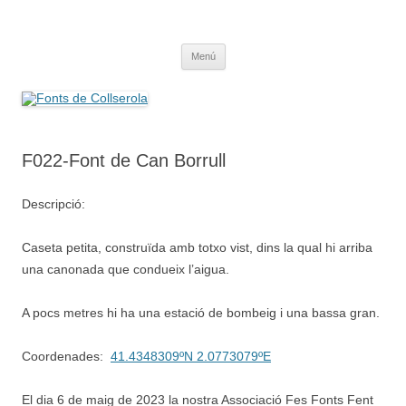
Saltar
al
Fonts de Collserola
contenido
Fes Fonts Fent Fonting, font, aigua, patrimoni, font natural, spring
Menú
F022-Font de Can Borrull
Descripció:
Caseta petita, construïda amb totxo vist, dins la qual hi arriba
una canonada que condueix l’aigua.
A pocs metres hi ha una estació de bombeig i una bassa gran.
Coordenades:
41.4348309ºN 2.0773079ºE
El dia 6 de maig de 2023 la nostra Associació Fes Fonts Fent