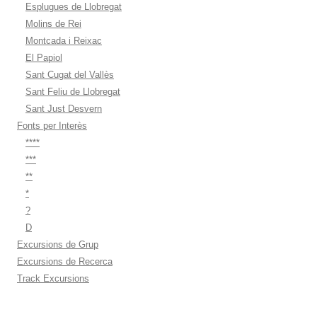
Esplugues de Llobregat
Molins de Rei
Montcada i Reixac
El Papiol
Sant Cugat del Vallès
Sant Feliu de Llobregat
Sant Just Desvern
Fonts per Interès
****
***
**
*
?
D
Excursions de Grup
Excursions de Recerca
Track Excursions