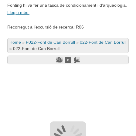
Fonting hi va fer una tasca de condicionament i d’arqueologia.
Llegiu més.
Recorregut a l’excursió de recerca: R06
Home
»
F022-Font de Can Borrull
»
022-Font de Can Borrull
»
022-Font de Can Borrull