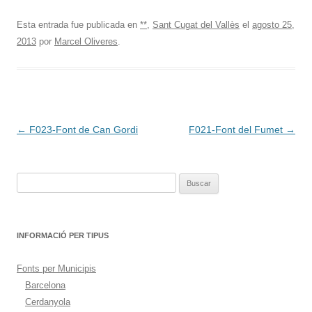
Esta entrada fue publicada en
**
,
Sant Cugat del Vallès
el
agosto 25,
2013
por
Marcel Oliveres
.
Navegación
←
F023-Font de Can Gordi
F021-Font del Fumet
→
de
entradas
Buscar:
INFORMACIÓ PER TIPUS
Fonts per Municipis
Barcelona
Cerdanyola