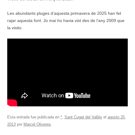
Les abundants pluges d’aquesta primavera de 2025 han fet
rajar aquesta font. Jo mai ho havia vist des de l’any 2009 que
la visito.
Esta entrada fue publicada en
*
,
Sant Cugat del Vallès
el
agosto 25,
2013
por
Marcel Oliveres
.