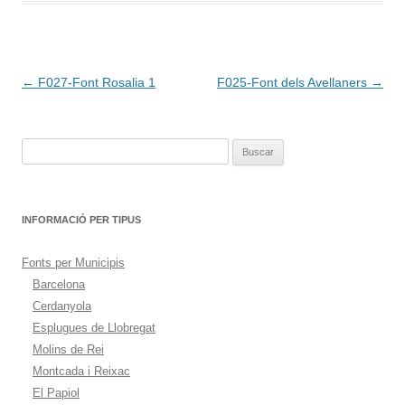
Navegación
←
F027-Font Rosalia 1
F025-Font dels Avellaners
→
de
entradas
Buscar:
INFORMACIÓ PER TIPUS
Fonts per Municipis
Barcelona
Cerdanyola
Esplugues de Llobregat
Molins de Rei
Montcada i Reixac
El Papiol