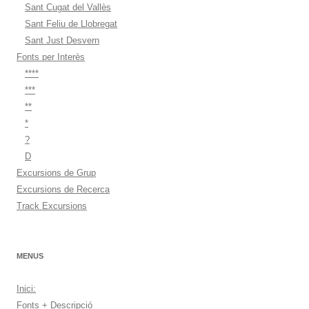
Sant Cugat del Vallès
Sant Feliu de Llobregat
Sant Just Desvern
Fonts per Interès
****
***
**
*
?
D
Excursions de Grup
Excursions de Recerca
Track Excursions
MENUS
Inici:
Fonts + Descripció