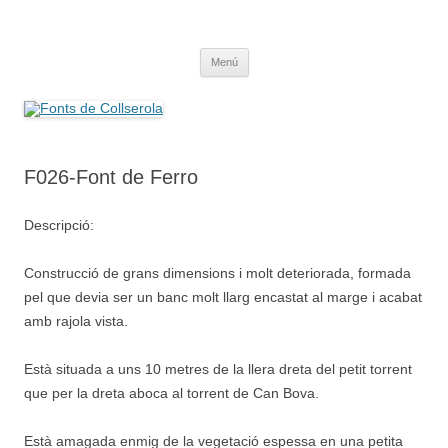
Saltar
al
Fonts de Collserola
contenido
Fes Fonts Fent Fonting, font, aigua, patrimoni, font natural, spring
Menú
F026-Font de Ferro
Descripció:
Construcció de grans dimensions i molt deteriorada, formada
pel que devia ser un banc molt llarg encastat al marge i acabat
amb rajola vista.
Està situada a uns 10 metres de la llera dreta del petit torrent
que per la dreta aboca al torrent de Can Bova.
Està amagada enmig de la vegetació espessa en una petita