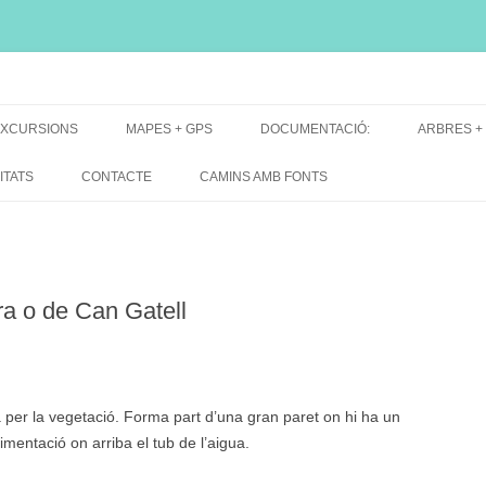
i, font natural, spring
XCURSIONS
MAPES + GPS
DOCUMENTACIÓ:
ARBRES +
DE GRUP
MAPES EXCURSIONS
ARBRES 
ITATS
CONTACTE
CAMINS AMB FONTS
DE RECERCA
MAPES + TRACKS + PERFILS
BARRAQUE
MAPA DE TOTES LES FONTS
a o de Can Gatell
 per la vegetació. Forma part d’una gran paret on hi ha un
mentació on arriba el tub de l’aigua.