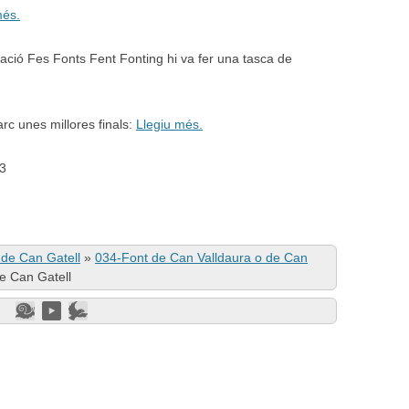
més.
ciació Fes Fonts Fent Fonting hi va fer una tasca de
rc unes millores finals:
Llegiu més.
23
 de Can Gatell
»
034-Font de Can Valldaura o de Can
e Can Gatell