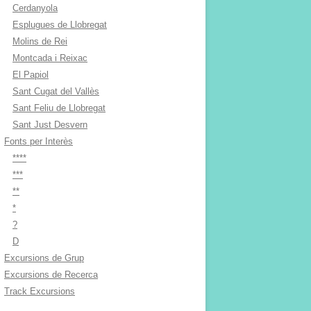
Cerdanyola
Esplugues de Llobregat
Molins de Rei
Montcada i Reixac
El Papiol
Sant Cugat del Vallès
Sant Feliu de Llobregat
Sant Just Desvern
Fonts per Interès
****
***
**
*
?
D
Excursions de Grup
Excursions de Recerca
Track Excursions