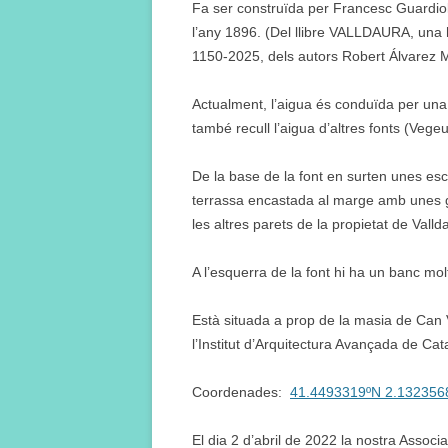
Fa ser construïda per Francesc Guardiol
l’any 1896. (Del llibre VALLDAURA, una hi
1150-2025, dels autors Robert Álvarez M
Actualment, l’aigua és conduïda per una
també recull l’aigua d’altres fonts (Vegeu
De la base de la font en surten unes esc
terrassa encastada al marge amb unes g
les altres parets de la propietat de Valld
A l’esquerra de la font hi ha un banc molt 
Està situada a prop de la masia de Can V
l’Institut d’Arquitectura Avançada de Ca
Coordenades:
41.4493319ºN 2.132356
El dia 2 d’abril de 2022 la nostra Associ