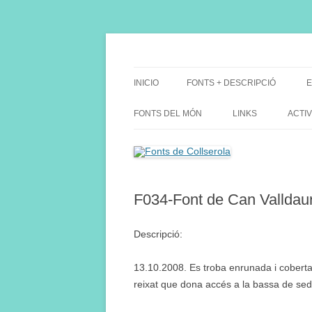
Saltar
al
contenido
Fes Fonts Fent Fonting, font, aigua, patrimon
Fonts de Collserola
INICIO
FONTS + DESCRIPCIÓ
E
FONTS DEL MÓN
LINKS
ACTIV
F034-Font de Can Valldaur
Descripció:
13.10.2008. Es troba enrunada i coberta
reixat que dona accés a la bassa de sedi