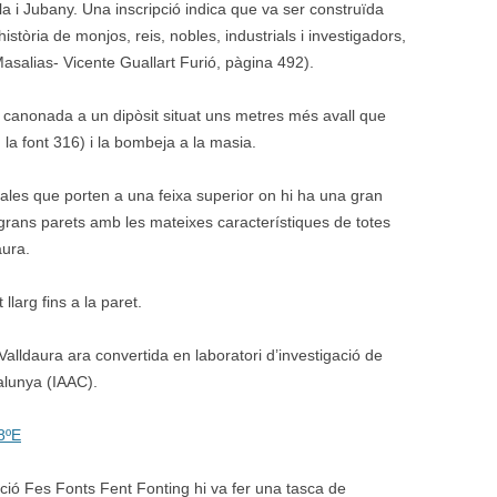
a i Jubany. Una inscripció indica que va ser construïda
stòria de monjos, reis, nobles, industrials i investigadors,
asalias- Vicente Guallart Furió, pàgina 492).
 canonada a un dipòsit situat uns metres més avall que
 la font 316) i la bombeja a la masia.
ales que porten a una feixa superior on hi ha una gran
rans parets amb les mateixes característiques de totes
aura.
llarg fins a la paret.
alldaura ara convertida en laboratori d’investigació de
talunya (IAAC).
8ºE
ació Fes Fonts Fent Fonting hi va fer una tasca de