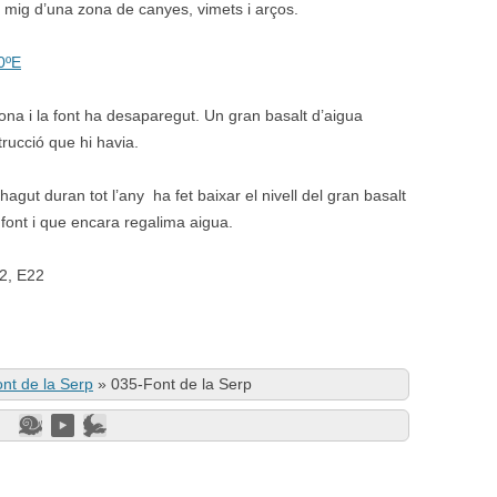
mig d’una zona de canyes, vimets i arços.
0ºE
ona i la font ha desaparegut. Un gran basalt d’aigua
trucció que hi havia.
gut duran tot l’any ha fet baixar el nivell del gran basalt
 font i que encara regalima aigua.
02, E22
nt de la Serp
»
035-Font de la Serp