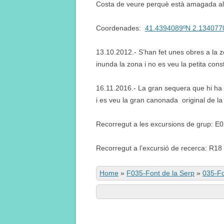
Costa de veure perquè està amagada al 
Coordenades:
41.4394089ºN 2.134077
13.10.2012.- S’han fet unes obres a la z
inunda la zona i no es veu la petita cons
16.11.2016.- La gran sequera que hi ha ha
i es veu la gran canonada original de la
Recorregut a les excursions de grup: E
Recorregut a l’excursió de recerca: R18
Home
»
F035-Font de la Serp
»
035-Fo