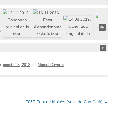
el
agosto 25, 2013
por
Marcel Oliveres
.
F037-Font de Moisès (Vella de Can Catà)
→