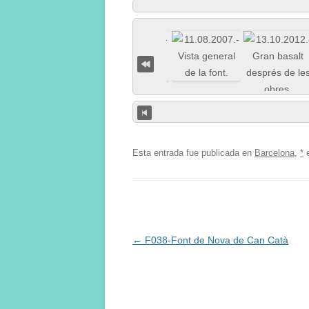
Esta entrada fue publicada en
Barcelona
,
*
Navegación
←
F038-Font de Nova de Can Catà
de
entradas