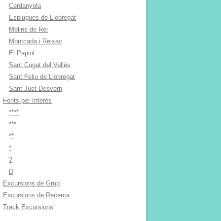
Cerdanyola
Esplugues de Llobregat
Molins de Rei
Montcada i Reixac
El Papiol
Sant Cugat del Vallès
Sant Feliu de Llobregat
Sant Just Desvern
Fonts per Interès
****
***
**
*
?
D
Excursions de Grup
Excursions de Recerca
Track Excursions