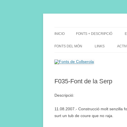
Saltar
al
contenido
Fes Fonts Fent Fonting, font, aigua, patrimon
Fonts de Collserola
INICIO
FONTS + DESCRIPCIÓ
E
FONTS DEL MÓN
LINKS
ACTIV
F035-Font de la Serp
Descripció:
11.08.2007.- Construcció molt senzilla f
surt un tub de coure que no raja.