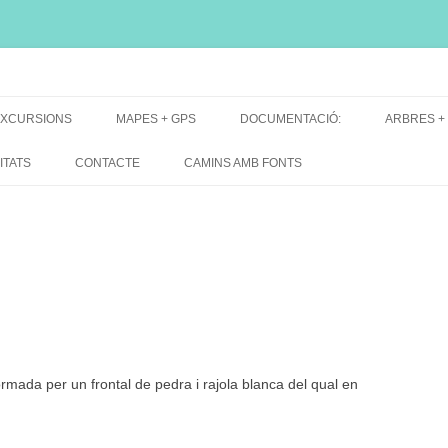
i, font natural, spring
XCURSIONS
MAPES + GPS
DOCUMENTACIÓ:
ARBRES +
DE GRUP
MAPES EXCURSIONS
ARBRES 
ITATS
CONTACTE
CAMINS AMB FONTS
DE RECERCA
MAPES + TRACKS + PERFILS
BARRAQUE
MAPA DE TOTES LES FONTS
ormada per un frontal de pedra i rajola blanca del qual en