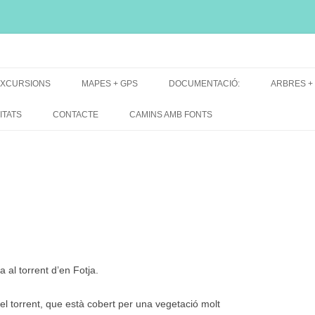
i, font natural, spring
XCURSIONS
MAPES + GPS
DOCUMENTACIÓ:
ARBRES +
DE GRUP
MAPES EXCURSIONS
ARBRES 
ITATS
CONTACTE
CAMINS AMB FONTS
DE RECERCA
MAPES + TRACKS + PERFILS
BARRAQUE
MAPA DE TOTES LES FONTS
 al torrent d’en Fotja.
l torrent, que està cobert per una vegetació molt