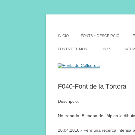
Saltar
al
contenido
Fes Fonts Fent Fonting, font, aigua, patrimon
Fonts de Collserola
INICIO
FONTS + DESCRIPCIÓ
E
FONTS DEL MÓN
LINKS
ACTIV
F040-Font de la Tórtora
Descripció:
No trobada. El mapa de l’Alpina la dibuixa
20.04.2018.- Fem una recerca intensa pe