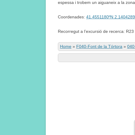
espessa i trobem un aiguaneix a la zona 
Coordenades:
41.4551180ºN 2.1404289
Recorregut a l’excursió de recerca: R23
Home
»
F040-Font de la Tórtora
»
040