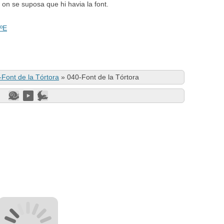
on se suposa que hi havia la font.
ºE
-Font de la Tórtora
»
040-Font de la Tórtora