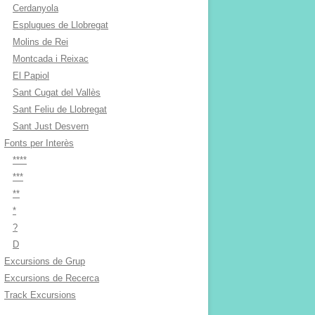
Cerdanyola
Esplugues de Llobregat
Molins de Rei
Montcada i Reixac
El Papiol
Sant Cugat del Vallès
Sant Feliu de Llobregat
Sant Just Desvern
Fonts per Interès
****
***
**
*
?
D
Excursions de Grup
Excursions de Recerca
Track Excursions