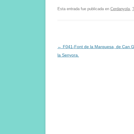
Esta entrada fue publicada en
Cerdanyola
,
Navegación
←
F041-Font de la Marquesa, de Can G
de
la Senyora.
entradas