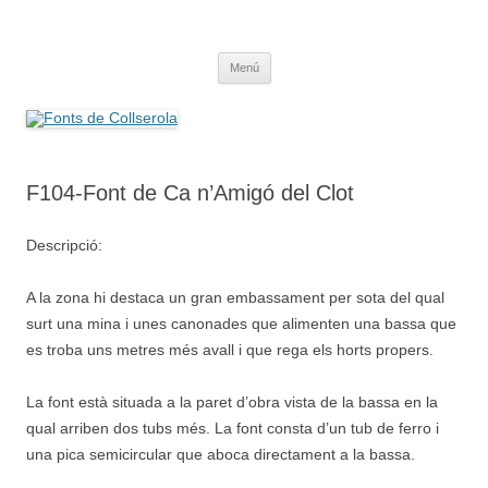
Saltar
al
Fonts de Collserola
contenido
Fes Fonts Fent Fonting, font, aigua, patrimoni, font natural, spring
Menú
F104-Font de Ca n’Amigó del Clot
Descripció:
A la zona hi destaca un gran embassament per sota del qual
surt una mina i unes canonades que alimenten una bassa que
es troba uns metres més avall i que rega els horts propers.
La font està situada a la paret d’obra vista de la bassa en la
qual arriben dos tubs més. La font consta d’un tub de ferro i
una pica semicircular que aboca directament a la bassa.