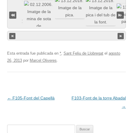
Esta entrada fue publicada en
*
,
Sant Feliu de Llobregat
el
agosto
26, 2013
por
Marcel Oliveres
.
Navegación
←
F105-Font del Capellà
F103-Font de la torre Abadal
de
→
entradas
Buscar: