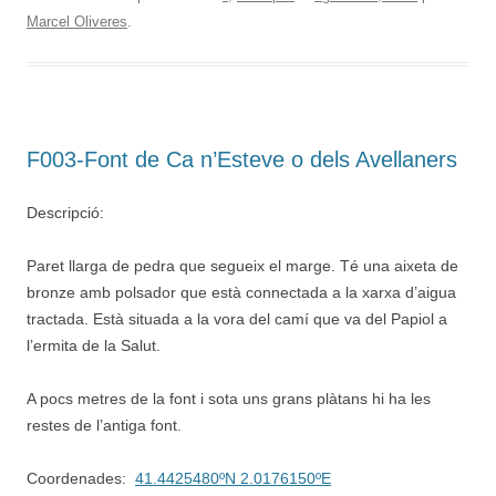
Marcel Oliveres
.
F003-Font de Ca n’Esteve o dels Avellaners
Descripció:
Paret llarga de pedra que segueix el marge. Té una aixeta de
bronze amb polsador que està connectada a la xarxa d’aigua
tractada. Està situada a la vora del camí que va del Papiol a
l’ermita de la Salut.
A pocs metres de la font i sota uns grans plàtans hi ha les
restes de l’antiga font.
Coordenades:
41.4425480ºN 2.0176150ºE