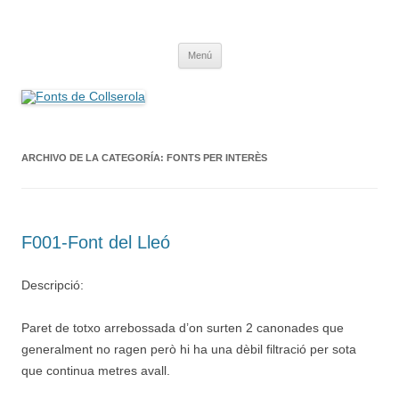
Saltar
al
Fonts de Collserola
contenido
Fes Fonts Fent Fonting, font, aigua, patrimoni, font natural, spring
Menú
ARCHIVO DE LA CATEGORÍA:
FONTS PER INTERÈS
F001-Font del Lleó
Descripció:
Paret de totxo arrebossada d’on surten 2 canonades que
generalment no ragen però hi ha una dèbil filtració per sota
que continua metres avall.