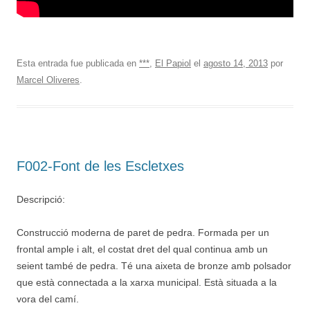
Esta entrada fue publicada en
***
,
El Papiol
el
agosto 14, 2013
por
Marcel Oliveres
.
F002-Font de les Escletxes
Descripció:
Construcció moderna de paret de pedra. Formada per un
frontal ample i alt, el costat dret del qual continua amb un
seient també de pedra. Té una aixeta de bronze amb polsador
que està connectada a la xarxa municipal. Està situada a la
vora del camí.