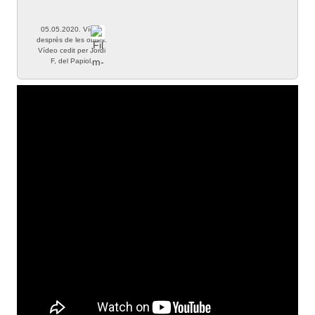
05.05.2020. Vídeo
després de les obres.
Vídeo cedit per Jordi
F, del Papiol.