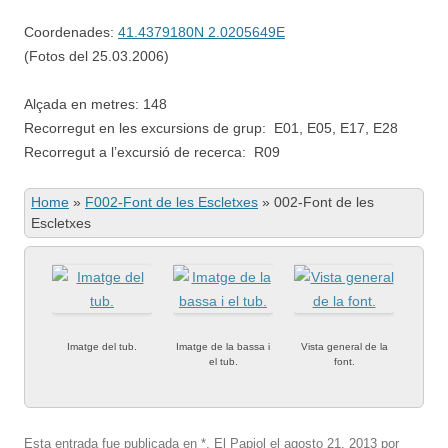
Coordenades:
41.4379180N 2.0205649E
(Fotos del 25.03.2006)
Alçada en metres: 148
Recorregut en les excursions de grup: E01, E05, E17, E28
Recorregut a l’excursió de recerca: R09
Home
»
F002-Font de les Escletxes
»
002-Font de les
Escletxes
Imatge del tub.
Imatge de la bassa i
Vista general de la
el tub.
font.
Esta entrada fue publicada en
*
,
El Papiol
el
agosto 21, 2013
por