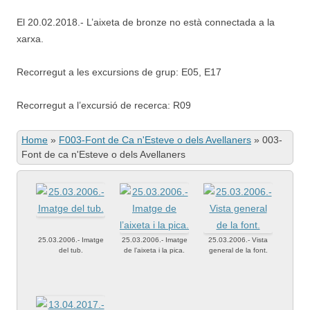
El 20.02.2018.- L’aixeta de bronze no està connectada a la
xarxa.
Recorregut a les excursions de grup: E05, E17
Recorregut a l’excursió de recerca: R09
Home
»
F003-Font de Ca n'Esteve o dels Avellaners
»
003-
Font de ca n'Esteve o dels Avellaners
25.03.2006.- Imatge
25.03.2006.- Imatge
25.03.2006.- Vista
del tub.
de l’aixeta i la pica.
general de la font.