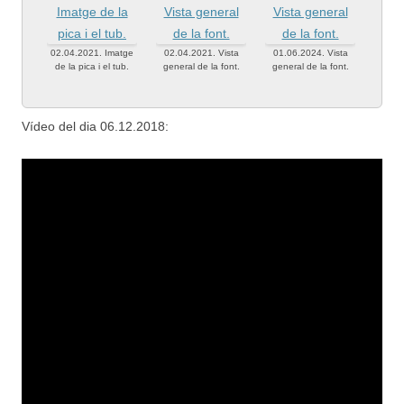
02.04.2021. Imatge
02.04.2021. Vista
01.06.2024. Vista
de la pica i el tub.
general de la font.
general de la font.
Vídeo del dia 06.12.2018: