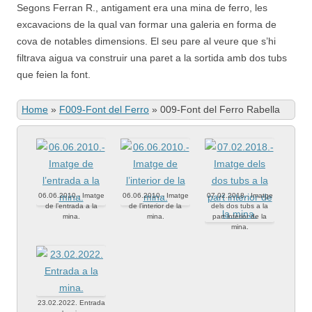
Segons Ferran R., antigament era una mina de ferro, les
excavacions de la qual van formar una galeria en forma de
cova de notables dimensions. El seu pare al veure que s’hi
filtrava aigua va construir una paret a la sortida amb dos tubs
que feien la font.
Home
»
F009-Font del Ferro
»
009-Font del Ferro Rabella
06.06.2010.- Imatge
06.06.2010.- Imatge
07.02.2018.- Imatge
de l’entrada a la
de l’interior de la
dels dos tubs a la
mina.
mina.
part interior de la
mina.
23.02.2022. Entrada