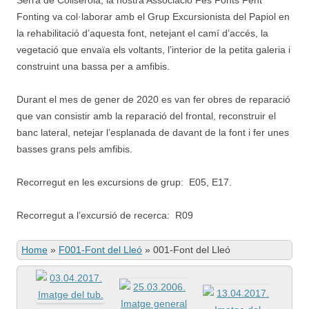
Serra de Collserola; la nostra Associació Fes Fonts Fent
Fonting va col·laborar amb el Grup Excursionista del Papiol en
la rehabilitació d’aquesta font, netejant el camí d’accés, la
vegetació que envaïa els voltants, l’interior de la petita galeria i
construint una bassa per a amfibis.
Durant el mes de gener de 2020 es van fer obres de reparació
que van consistir amb la reparació del frontal, reconstruir el
banc lateral, netejar l’esplanada de davant de la font i fer unes
basses grans pels amfibis.
Recorregut en les excursions de grup: E05, E17.
Recorregut a l’excursió de recerca: R09
Home
»
F001-Font del Lleó
»
001-Font del Lleó