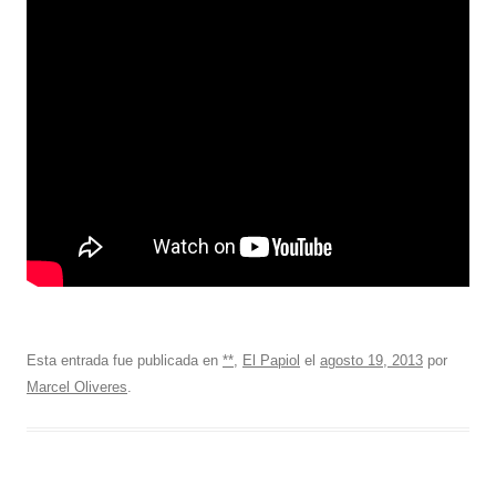
Esta entrada fue publicada en
**
,
El Papiol
el
agosto 19, 2013
por
Marcel Oliveres
.