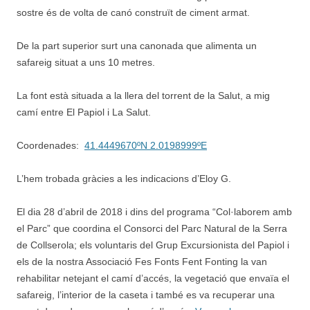
sostre és de volta de canó construït de ciment armat.
De la part superior surt una canonada que alimenta un
safareig situat a uns 10 metres.
La font està situada a la llera del torrent de la Salut, a mig
camí entre El Papiol i La Salut.
Coordenades:
41.4449670ºN 2.0198999ºE
L’hem trobada gràcies a les indicacions d’Eloy G.
El dia 28 d’abril de 2018 i dins del programa “Col·laborem amb
el Parc” que coordina el Consorci del Parc Natural de la Serra
de Collserola; els voluntaris del Grup Excursionista del Papiol i
els de la nostra Associació Fes Fonts Fent Fonting la van
rehabilitar netejant el camí d’accés, la vegetació que envaïa el
safareig, l’interior de la caseta i també es va recuperar una