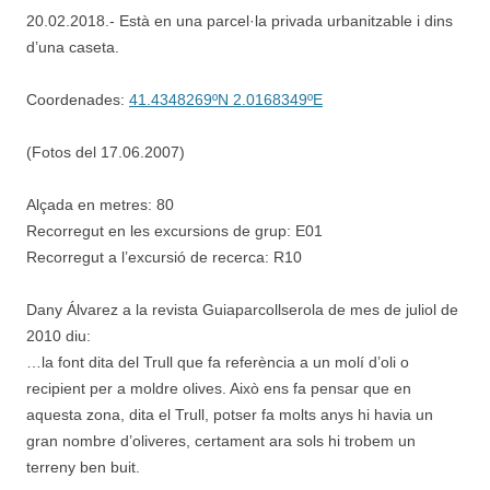
20.02.2018.- Està en una parcel·la privada urbanitzable i dins
d’una caseta.
Coordenades:
41.4348269ºN 2.0168349ºE
(Fotos del 17.06.2007)
Alçada en metres: 80
Recorregut en les excursions de grup: E01
Recorregut a l’excursió de recerca: R10
Dany Álvarez a la revista Guiaparcollserola de mes de juliol de
2010 diu:
…la font dita del Trull que fa referència a un molí d’oli o
recipient per a moldre olives. Això ens fa pensar que en
aquesta zona, dita el Trull, potser fa molts anys hi havia un
gran nombre d’oliveres, certament ara sols hi trobem un
terreny ben buit.