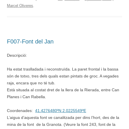
Marcel Oliveres
.
F007-Font del Jan
Descripció:
Ha estat traslladada i reconstruïda. La paret frontal i la bassa
són de totxo, tres dels quals estan pintats de groc. A vegades
raja, encara que no té tub.
Està situada al costat dret de la llera de la Rierada, entre Can
Planes i Can Rabella.
Coordenades:
41.4276480ºN 2.0225549ºE
L’aigua d’aquesta font ve canalitzada per dins l’hort, des de la
mina de la font de la Granota. (Veure la font 243, font de la