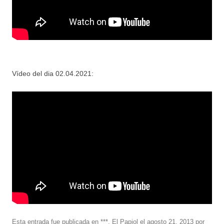
Vídeo del dia 02.04.2021:
Esta entrada fue publicada en
***
,
El Papiol
el
agosto 21, 2013
por