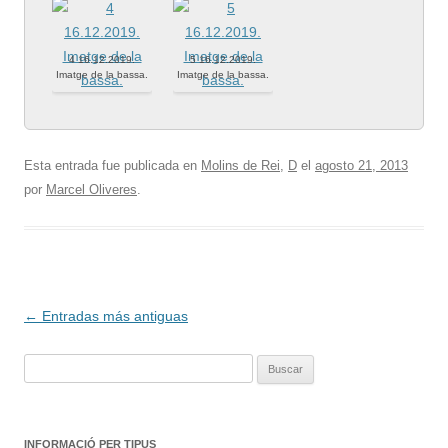
4 16.12.2019.
5 16.12.2019.
Imatge de la bassa.
Imatge de la bassa.
Esta entrada fue publicada en
Molins de Rei
,
D
el
agosto 21, 2013
por
Marcel Oliveres
.
Navegación
←
Entradas más antiguas
de
Buscar:
entradas
INFORMACIÓ PER TIPUS