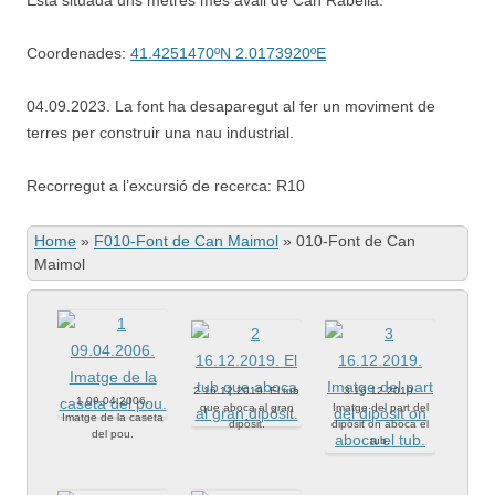
Està situada uns metres més avall de Can Rabella.
Coordenades:
41.4251470ºN 2.0173920ºE
04.09.2023. La font ha desaparegut al fer un moviment de
terres per construir una nau industrial.
Recorregut a l’excursió de recerca: R10
Home
»
F010-Font de Can Maimol
»
010-Font de Can
Maimol
2 16.12.2019. El tub
3 16.12.2019.
1 09.04.2006.
que aboca al gran
Imatge del part del
Imatge de la caseta
dipòsit.
dipòsit on aboca el
del pou.
tub.