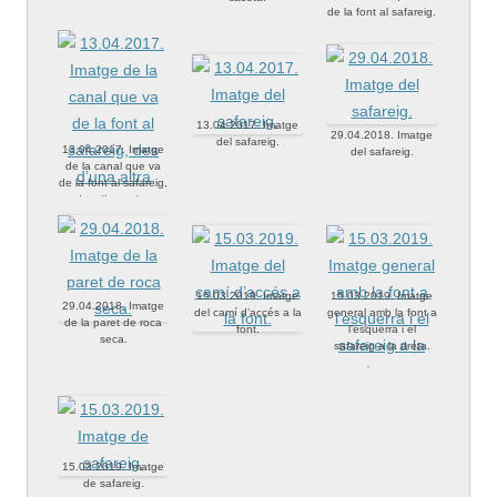
de la font al safareig.
13.04.2017. Imatge
29.04.2018. Imatge
del safareig.
13.04.2017. Imatge
del safareig.
de la canal que va
de la font al safareig,
des d’una altra
perspectiva.
15.03.2019. Imatge
15.03.2019. Imatge
29.04.2018. Imatge
del camí d’accés a la
general amb la font a
de la paret de roca
font.
l’esquerra i el
seca.
safareig a la dreta.
15.03.2019. Imatge
de safareig.