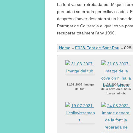
La font va ser retrobada per Miquel To
perduda i soterrada per esllavissades. E
després d’haver desenterrat un banc de p
Patronat de Collserola el qual es va pos
recuperar totalment l’any 1996.
Home
»
F028-Font de Sant Pau
»
028-
31.03.2007. Imatge
31.03.2007. Imatge
del tub.
de la cova on hi ha la
bassa i el tub.