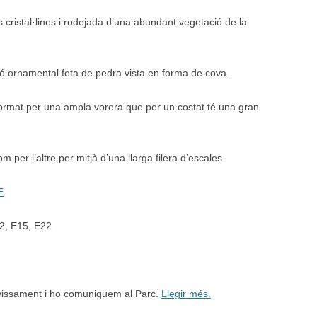
es cristal·lines i rodejada d’una abundant vegetació de la
ció ornamental feta de pedra vista en forma de cova.
 format per una ampla vorera que per un costat té una gran
m per l’altre per mitjà d’una llarga filera d’escales.
E
02, E15, E22
avissament i ho comuniquem al Parc.
Llegir més.