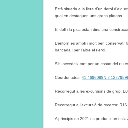
Està situada a la llera d’un rierol d’aigü
qual en destaquen uns grans plàtans.
El doll i la pica estan dins una construc
L’entorn és ampli i molt ben conservat,
bancada i per l’altre el rierol.
S’hi accedeix tant per un costat del riu co
Coordenades:
41.4696099N 2.1227959
Recorregut a les excursions de grup: E
Recorregut a l’excursió de recerca: R16
A principis de 2021 es produeix un esll