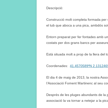
Descripció:
Construcció molt completa formada per un
el tub que aboca a una pica, ambdós sota
Entorn preparat per fer fontades amb un
costats per dos grans bancs per asseure
Està situada molt a prop de la llera del t
Coordenades:
41.4570589ºN 2.131246
El dia 4 de maig de 2013, la nostra Ass
l’Associació Foment Martinenc al seu c
Després de les pluges abundants de la 
associació la va tornar a netejar a la pica