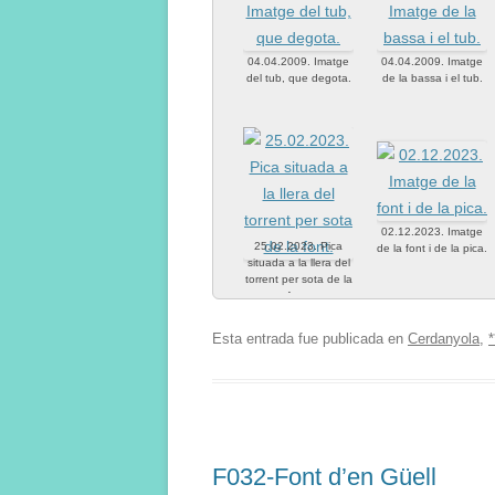
04.04.2009. Imatge
04.04.2009. Imatge
del tub, que degota.
de la bassa i el tub.
02.12.2023. Imatge
25.02.2023. Pica
de la font i de la pica.
situada a la llera del
torrent per sota de la
font.
Esta entrada fue publicada en
Cerdanyola
,
*
F032-Font d’en Güell