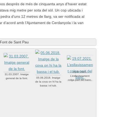
rmos després de més de cinquanta anys d’haver estat
stava mig metre per sota del sòl. Un cop ubicada i
edra d’uns 12 metres de llarg, va ser notificada al
ar d’acord amb l’Ajuntament de Cerdanyola i la van
Font de Sant Pau
19.07.2021.
31.03.2007. Imatge
L’esllavissament
05.06.2018. Imatge
general de la font.
colga part del banc.
de la cova on hi ha la
bassa i el tub.