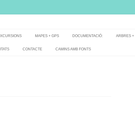
i, font natural, spring
XCURSIONS
MAPES + GPS
DOCUMENTACIÓ:
ARBRES +
DE GRUP
MAPES EXCURSIONS
ARBRES 
ITATS
CONTACTE
CAMINS AMB FONTS
DE RECERCA
MAPES + TRACKS + PERFILS
BARRAQUE
MAPA DE TOTES LES FONTS