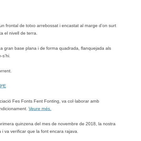
 frontal de totxo arrebossat i encastat al marge d’on surt
 el nivell de terra.
a gran base plana i de forma quadrada, flanquejada als
-s’hi.
orrent.
9ºE
ociació Fes Fonts Fent Fonting, va col·laborar amb
ondicionament.
Veure més.
primera quinzena del mes de novembre de 2018, la nostra
 i va verificar que la font encara rajava.