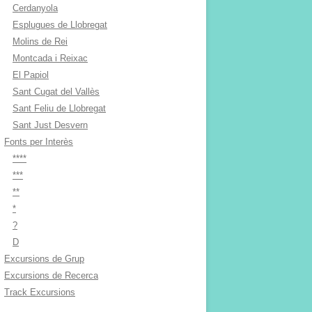
Cerdanyola
Esplugues de Llobregat
Molins de Rei
Montcada i Reixac
El Papiol
Sant Cugat del Vallès
Sant Feliu de Llobregat
Sant Just Desvern
Fonts per Interès
****
***
**
*
?
D
Excursions de Grup
Excursions de Recerca
Track Excursions