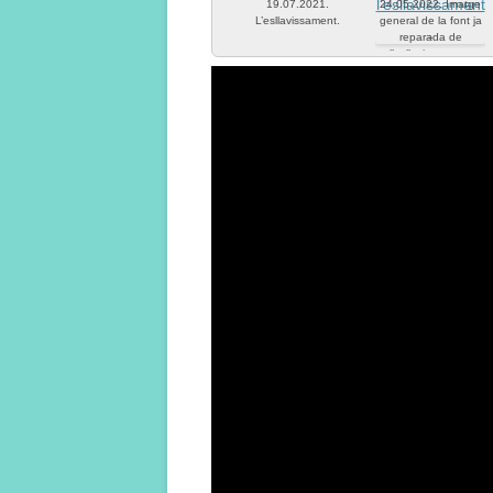
19.07.2021.
24.05.2022. Imatge
L’esllavissament.
general de la font ja
reparada de
l’esllavissament.