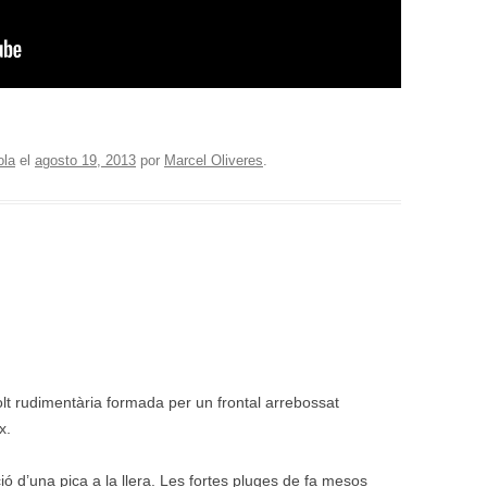
ola
el
agosto 19, 2013
por
Marcel Oliveres
.
olt rudimentària formada per un frontal arrebossat
x.
ó d’una pica a la llera. Les fortes pluges de fa mesos