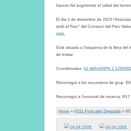
hauran fet augmentar el cabal del torrent 
El dia 2 de desembre de 2023 l’Associac
amb el Parc” del Consorci del Parc Natur
més.
Està situada a l’esquerra de la llera del 
de trobar.
Coordenades:
41.4654399ºN 2.129590
Recorregut a les excursions de grup: E
Recorregut a l’excursió de recerca: R17
Home
»
F031-Font dels Degotalls
»
03