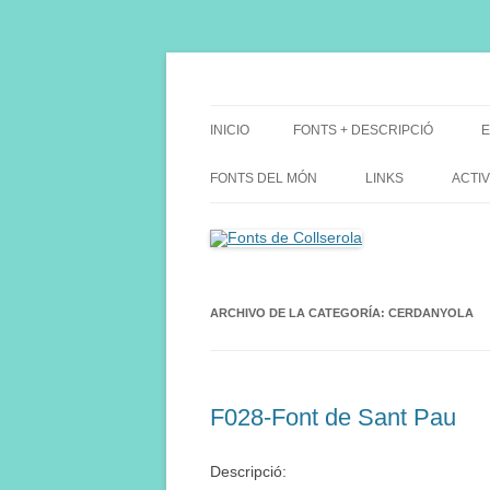
Saltar
al
contenido
Fes Fonts Fent Fonting, font, aigua, patrimon
Fonts de Collserola
INICIO
FONTS + DESCRIPCIÓ
E
FONTS DEL MÓN
LINKS
ACTIV
ARCHIVO DE LA CATEGORÍA:
CERDANYOLA
F028-Font de Sant Pau
Descripció: