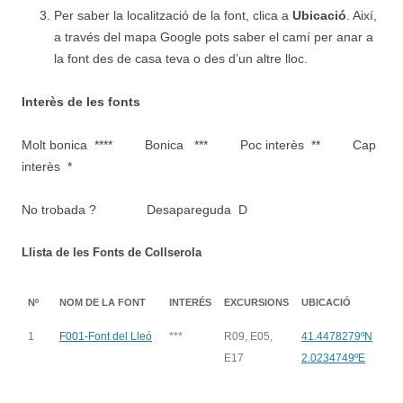
Per saber la localització de la font, clica a
Ubicació
. Així,
a través del mapa Google pots saber el camí per anar a
la font des de casa teva o des d’un altre lloc.
Interès de les fonts
Molt bonica **** Bonica *** Poc interès ** Cap
interès *
No trobada ? Desapareguda D
Llista de les Fonts de Collserola
Nº
NOM DE LA FONT
INTERÉS
EXCURSIONS
UBICACIÓ
1
F001-Font del Lleó
***
R09, E05,
41.4478279ºN
E17
2.0234749ºE