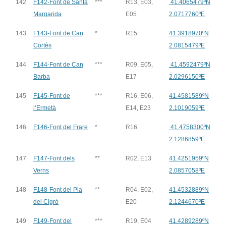
142
F142-Font de Santa
***
R13, E03,
41.4065479ºN
Margarida
E05
2.0717760ºE
143
F143-Font de Can
*
R15
41.3918970ºN
Cortès
2.0815479ºE
144
F144-Font de Can
***
R09, E05,
41.4592479ºN
Barba
E17
2.0296150ºE
145
F145-Font de
***
R16, E06,
41.4581589ºN
l’Ermetà
E14, E23
2.1019059ºE
146
F146-Font del Frare
*
R16
41.4758300ºN
2.1286859ºE
147
F147-Font dels
**
R02, E13
41.4251959ºN
Verns
2.0857058ºE
148
F148-Font del Pla
**
R04, E02,
41.4532889ºN
del Cigró
E20
2.1244670ºE
149
F149-Font del
***
R19, E04
41.4289289ºN