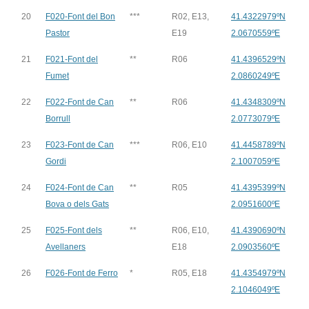
20
F020-Font del Bon
***
R02, E13,
41.4322979ºN
Pastor
E19
2.0670559ºE
21
F021-Font del
**
R06
41.4396529ºN
Fumet
2.0860249ºE
22
F022-Font de Can
**
R06
41.4348309ºN
Borrull
2.0773079ºE
23
F023-Font de Can
***
R06, E10
41.4458789ºN
Gordi
2.1007059ºE
24
F024-Font de Can
**
R05
41.4395399ºN
Bova o dels Gats
2.0951600ºE
25
F025-Font dels
**
R06, E10,
41.4390690ºN
Avellaners
E18
2.0903560ºE
26
F026-Font de Ferro
*
R05, E18
41.4354979ºN
2.1046049ºE