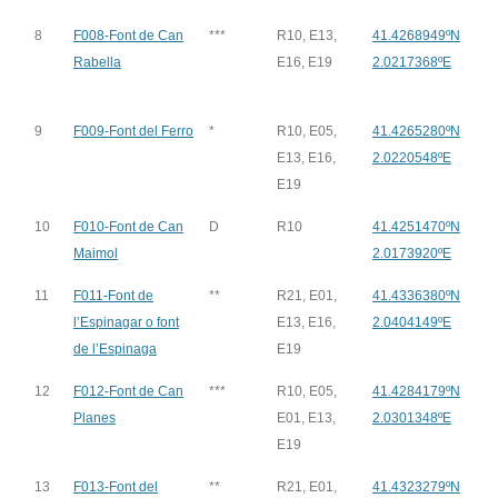
8
F008-Font de Can
***
R10, E13,
41.4268949ºN
Rabella
E16, E19
2.0217368ºE
9
F009-Font del Ferro
*
R10, E05,
41.4265280ºN
E13, E16,
2.0220548ºE
E19
10
F010-Font de Can
D
R10
41.4251470ºN
Maimol
2.0173920ºE
11
F011-Font de
**
R21, E01,
41.4336380ºN
l’Espinagar o font
E13, E16,
2.0404149ºE
de l’Espinaga
E19
12
F012-Font de Can
***
R10, E05,
41.4284179ºN
Planes
E01, E13,
2.0301348ºE
E19
13
F013-Font del
**
R21, E01,
41.4323279ºN