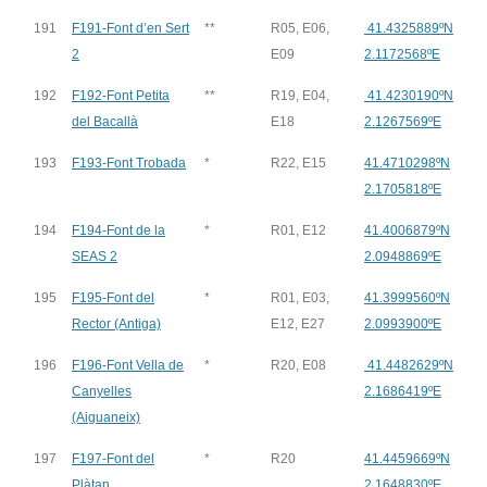
191
F191-Font d’en Sert
**
R05, E06,
41.4325889ºN
2
E09
2.1172568ºE
192
F192-Font Petita
**
R19, E04,
41.4230190ºN
del Bacallà
E18
2.1267569ºE
193
F193-Font Trobada
*
R22, E15
41.4710298ºN
2.1705818ºE
194
F194-Font de la
*
R01, E12
41.4006879ºN
SEAS 2
2.0948869ºE
195
F195-Font del
*
R01, E03,
41.3999560ºN
Rector (Antiga)
E12, E27
2.0993900ºE
196
F196-Font Vella de
*
R20, E08
41.4482629ºN
Canyelles
2.1686419ºE
(Aiguaneix)
197
F197-Font del
*
R20
41.4459669ºN
Plàtan
2.1648830ºE