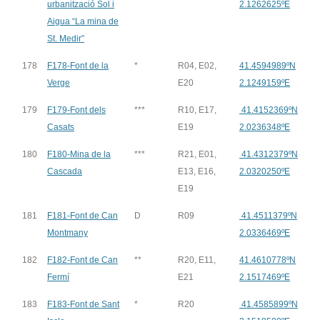
urbanització Sol i
2.1262625ºE
Aigua “La mina de
St. Medir”
178
F178-Font de la
*
R04, E02,
41.4594989ºN
Verge
E20
2.1249159ºE
179
F179-Font dels
***
R10, E17,
41.4152369ºN
Casats
E19
2.0236348ºE
180
F180-Mina de la
***
R21, E01,
41.4312379ºN
Cascada
E13, E16,
2.0320250ºE
E19
181
F181-Font de Can
D
R09
41.4511379ºN
Montmany
2.0336469ºE
182
F182-Font de Can
**
R20, E11,
41.4610778ºN
Fermí
E21
2.1517469ºE
183
F183-Font de Sant
*
R20
41.4585899ºN