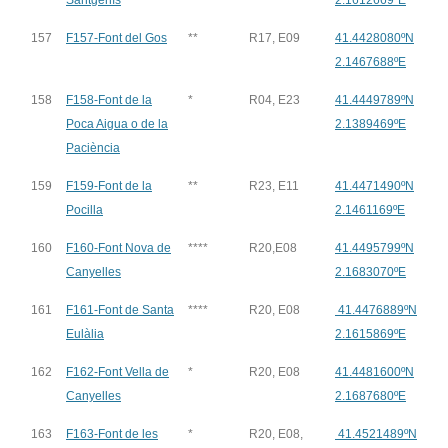
Santgenís
2.1612669ºE
157
F157-Font del Gos
**
R17, E09
41.4428080ºN
2.1467688ºE
158
F158-Font de la
*
R04, E23
41.4449789ºN
Poca Aigua o de la
2.1389469ºE
Paciència
159
F159-Font de la
**
R23, E11
41.4471490ºN
Pocilla
2.1461169ºE
160
F160-Font Nova de
****
R20,E08
41.4495799ºN
Canyelles
2.1683070ºE
161
F161-Font de Santa
****
R20, E08
41.4476889ºN
Eulàlia
2.1615869ºE
162
F162-Font Vella de
*
R20, E08
41.4481600ºN
Canyelles
2.1687680ºE
163
F163-Font de les
*
R20, E08,
41.4521489ºN