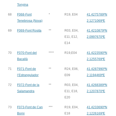
Tonyina
68
F068-Font
*
R19, E04
41.4275789ºN
Tenebrosa (Nova)
2.1271069ºE
69
F069-Font Rosita
**
R03, E04,
41.4210879ºN
E11, E12,
2.0997670ºE
E14
70
F070-Font del
****
R19,E04
41.4223590ºN
Bacallà
2.1255769ºE
71
F071-Font de
**
R24, E06,
41.4287990ºN
l’Estrangulador
E09
2.1194469ºE
72
F072-Font de la
**
R03, E04,
41.4268389ºN
Salamandra
E11, E18,
2.1207870ºE
E20
73
F073-Font de Can
***
R19, E04,
41.4233690ºN
Borni
E18
2.1226169ºE