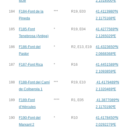
Iscle
2.1518500ºE
184
F184-Font de la
***
R19, E03
41.4113980ºN
Pineda
2.1175168ºE
185
F185-Font
*
R19, E04
41.4277569ºN
Tenebrosa (Antiga)
2.1265029ºE
186
F186-Font del
*
R2, E13, E19
41.4323650ºN
Pastor
2.0668368ºE
187
F187-Font Rica
*
R16
41.4451589ºN
2.1093859ºE
188
F188-Font del Camí
***
R19, E10
41.4179489ºN
de Collserola 1
2.1320469ºE
189
F189-Font
****
R1, E05
41.3877089ºN
d’Hèrcules
2.1170190ºE
190
F190-Font del
*
R10
41.4178450ºN
Marxant 2
2.0292279ºE