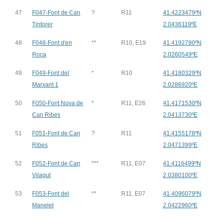
47
F047-Font de Can
?
R11
41.4223479ºN
Tintorer
2.0436119ºE
48
F048-Font d'en
**
R10, E19
41.4192780ºN
Roca
2.0260549ºE
49
F049-Font del
*
R10
41.4180329ºN
Marxant 1
2.0286920ºE
50
F050-Font Nova de
*
R11, E26
41.4171530ºN
Can Ribes
2.0413730ºE
51
F051-Font de Can
?
R11
41.4155178ºN
Ribes
2.0471399ºE
52
F052-Font de Can
***
R11, E07
41.4116499ºN
Vilagut
2.0380100ºE
53
F053-Font del
**
R11, E07
41.4096079ºN
Manelet
2.0422960ºE