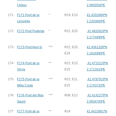
l’Arboç
2.0950500ºE
171
F171-Font de la
*
R19, E10
41.4202989ºN
Llicorella
2.1203669ºE
172
F172-Font Pudenta
*
R22, E25
41.4832629ºN
2.1774999ºE
173
F173-Font Apol·lo
***
R22, E25,
41.4561328ºN
E29
2.1816999ºE
174
F174-Font de la
**
R22, E15,
41.4715229ºN
Vinya
E25
2.1713419ºE
175
F175-Font de la
***
R22, E11,
41.4797919ºN
Mitja Costa
E25
2.1743720ºE
176
F176-Font del Mas
***
R08, E12
41.4142279ºN
Sauró
2.0934769ºE
177
F177-Font de la
**
R24
41.4415961ºN