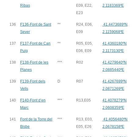
Ribas
E09, E22,
2.1183369ºE
E23
136
F136-Font de Sant
**
R24, E06,
41.4473689ºN
Sever
E09
2.1159068ºE
137
F137-Font de Can
**
R05, E05,
41.4360180ºN
Puig
E06, E09
2.1173130ºE
138
F138-Font de les
***
R02
41.4279640ºN
Planes
2.0885440ºE
139
F139-Font dels
D
R07
41.4267699ºN
Vells
2.0871269ºE
140
F140-Font d’en
***
R13,E05
41.4078279ºN
Marc
2.0608359ºE
141
Font de la Torre del
***
R13, E03,
41.4056480ºN
Bisbe
E05, E26
2.0678158ºE