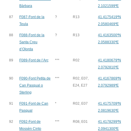
Bàrbara
2.1021599ºE
87
F087-Font de la
?
R13
41.4175419ºN
Teula
2.0580469ºE
88
F088-Font de la
?
R13
41.4163500ºN
Santa Creu
2.0588330ºE
d’Olorda
89
F089-Font de l’Arç
***
R02
41.4180679ºN
2.0792810ºE
90
F090-Font Petita de
***
R02, E07,
41.4167869ºN
Can Pasqual o
E24, E27
2.0792989ºE
Sterling
91
F091-Font de Can
*
R02, E07
41.4175709ºN
Pasqual
2.0819630ºE
92
F092-Font de
***
R08, E01
41.4178299ºN
Mossèn Cinto
2.0941300ºE