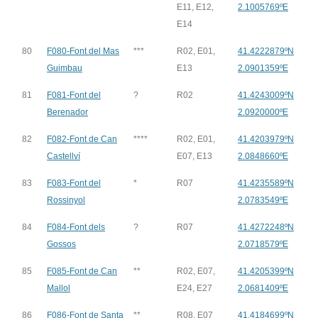
E11, E12,
2.1005769ºE
E14
80
F080-Font del Mas
***
R02, E01,
41.4222879ºN
Guimbau
E13
2.0901359ºE
81
F081-Font del
?
R02
41.4243009ºN
Berenador
2.0920000ºE
82
F082-Font de Can
****
R02, E01,
41.4203979ºN
Castellví
E07, E13
2.0848660ºE
83
F083-Font del
*
R07
41.4235589ºN
Rossinyol
2.0783549ºE
84
F084-Font dels
?
R07
41.4272248ºN
Gossos
2.0718579ºE
85
F085-Font de Can
**
R02, E07,
41.4205399ºN
Mallol
E24, E27
2.0681409ºE
86
F086-Font de Santa
**
R08, E07
41.4184699ºN