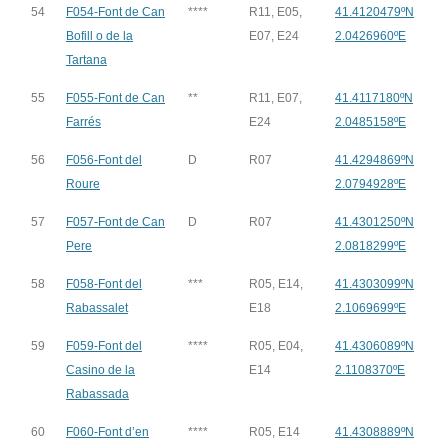
54
F054-Font de Can
****
R11, E05,
41.4120479ºN
Bofill o de la
E07, E24
2.0426960ºE
Tartana
55
F055-Font de Can
**
R11, E07,
41.4117180ºN
Farrés
E24
2.0485158ºE
56
F056-Font del
D
R07
41.4294869ºN
Roure
2.0794928ºE
57
F057-Font de Can
D
R07
41.4301250ºN
Pere
2.0818299ºE
58
F058-Font del
***
R05, E14,
41.4303099ºN
Rabassalet
E18
2.1069699ºE
59
F059-Font del
****
R05, E04,
41.4306089ºN
Casino de la
E14
2.1108370ºE
Rabassada
60
F060-Font d’en
****
R05, E14
41.4308889ºN