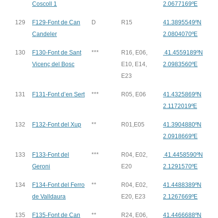
Coscoll 1
2.0677169ºE
129
F129-Font de Can
D
R15
41.3895549ºN
Candeler
2.0804070ºE
130
F130-Font de Sant
***
R16, E06,
41.4559189ºN
Vicenç del Bosc
E10, E14,
2.0983560ºE
E23
131
F131-Font d’en Sert
***
R05, E06
41.4325869ºN
2.1172019ºE
132
F132-Font del Xup
**
R01,E05
41.3904880ºN
2.0918669ºE
133
F133-Font del
***
R04, E02,
41.4458590ºN
Geroni
E20
2.1291570ºE
134
F134-Font del Ferro
**
R04, E02,
41.4488389ºN
de Valldaura
E20, E23
2.1267669ºE
135
F135-Font de Can
**
R24, E06,
41.4466688ºN