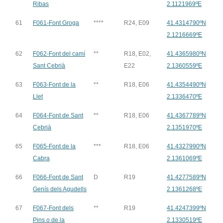
Ribas
2.1121969ºE
61
F061-Font Groga
****
R24, E09
41.4314790ºN
2.1216669ºE
62
F062-Font del camí
**
R18, E02,
41.4365980ºN
Sant Cebrià
E22
2.1360559ºE
63
F063-Font de la
**
R18, E06
41.4354490ºN
Llet
2.1336470ºE
64
F064-Font de Sant
**
R18, E06
41.4367789ºN
Cebrià
2.1351970ºE
65
F065-Font de la
***
R18, E06
41.4327990ºN
Cabra
2.1361069ºE
66
F066-Font de Sant
D
R19
41.4277589ºN
Genís dels Agudells
2.1361268ºE
67
F067-Font dels
**
R19
41.4247399ºN
Pins o de la
2.1330519ºE