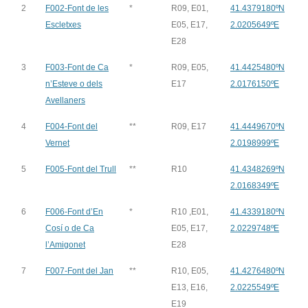
2
F002-Font de les
*
R09, E01,
41.4379180ºN
Escletxes
E05, E17,
2.0205649ºE
E28
3
F003-Font de Ca
*
R09, E05,
41.4425480ºN
n’Esteve o dels
E17
2.0176150ºE
Avellaners
4
F004-Font del
**
R09, E17
41.4449670ºN
Vernet
2.0198999ºE
5
F005-Font del Trull
**
R10
41.4348269ºN
2.0168349ºE
6
F006-Font d’En
*
R10 ,E01,
41.4339180ºN
Cosí o de Ca
E05, E17,
2.0229748ºE
l’Amigonet
E28
7
F007-Font del Jan
**
R10, E05,
41.4276480ºN
E13, E16,
2.0225549ºE
E19