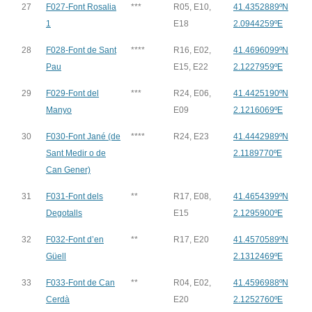
27
F027-Font Rosalia
***
R05, E10,
41.4352889ºN
1
E18
2.0944259ºE
28
F028-Font de Sant
****
R16, E02,
41.4696099ºN
Pau
E15, E22
2.1227959ºE
29
F029-Font del
***
R24, E06,
41.4425190ºN
Manyo
E09
2.1216069ºE
30
F030-Font Jané (de
****
R24, E23
41.4442989ºN
Sant Medir o de
2.1189770ºE
Can Gener)
31
F031-Font dels
**
R17, E08,
41.4654399ºN
Degotalls
E15
2.1295900ºE
32
F032-Font d’en
**
R17, E20
41.4570589ºN
Güell
2.1312469ºE
33
F033-Font de Can
**
R04, E02,
41.4596988ºN
Cerdà
E20
2.1252760ºE