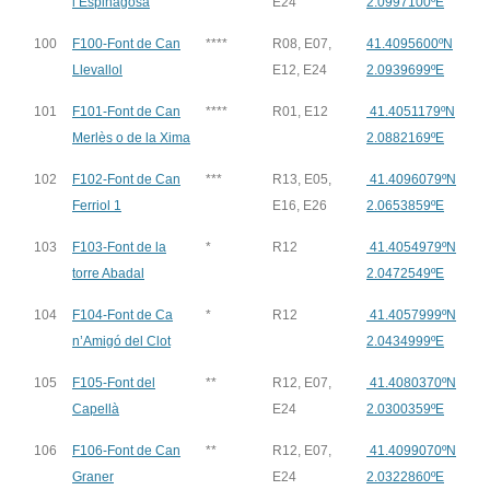
l’Espinagosa
E24
2.0997100ºE
100
F100-Font de Can
****
R08, E07,
41.4095600ºN
Llevallol
E12, E24
2.0939699ºE
101
F101-Font de Can
****
R01, E12
41.4051179ºN
Merlès o de la Xima
2.0882169ºE
102
F102-Font de Can
***
R13, E05,
41.4096079ºN
Ferriol 1
E16, E26
2.0653859ºE
103
F103-Font de la
*
R12
41.4054979ºN
torre Abadal
2.0472549ºE
104
F104-Font de Ca
*
R12
41.4057999ºN
n’Amigó del Clot
2.0434999ºE
105
F105-Font del
**
R12, E07,
41.4080370ºN
Capellà
E24
2.0300359ºE
106
F106-Font de Can
**
R12, E07,
41.4099070ºN
Graner
E24
2.0322860ºE