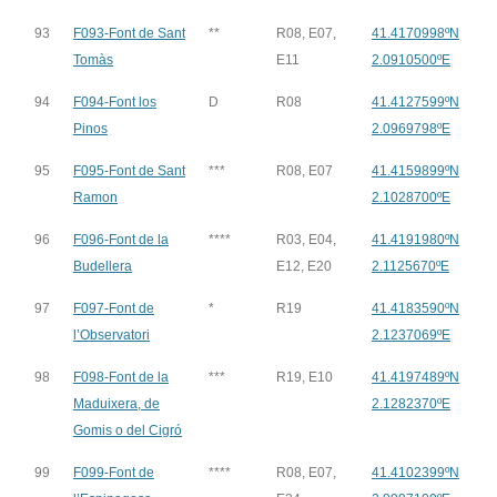
93
F093-Font de Sant
**
R08, E07,
41.4170998ºN
Tomàs
E11
2.0910500ºE
94
F094-Font los
D
R08
41.4127599ºN
Pinos
2.0969798ºE
95
F095-Font de Sant
***
R08, E07
41.4159899ºN
Ramon
2.1028700ºE
96
F096-Font de la
****
R03, E04,
41.4191980ºN
Budellera
E12, E20
2.1125670ºE
97
F097-Font de
*
R19
41.4183590ºN
l’Observatori
2.1237069ºE
98
F098-Font de la
***
R19, E10
41.4197489ºN
Maduixera, de
2.1282370ºE
Gomis o del Cigró
99
F099-Font de
****
R08, E07,
41.4102399ºN