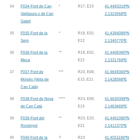
34
F034-Font de Can
*
R17, E23
41.4493319ºN
Valldaura o de Can
2.1323568ºE
Gatell
35
F035-Font de la
*
R18, E02,
41.4394089ºN
Serp
E22
2.1340770ºE
36
F036-Font de la
**
R18, E02,
41.4409390ºN
Meca
E22
2.1331769ºE
37
F037-Font de
***
R23, E08,
41.4649300ºN
Moisès (Vella de
E15, E21
2.1428568ºE
Can Catà)
38
F038-Font de Nova
****
R23, E08,
41.4630399ºN
de Can Catà
E15
2.1463669ºE
39
F039-Font del
**
R23, E20,
41.4491090ºN
Rossinyol
E21
2.1412370ºE
40
F040-Font de la
?
R23
41.4551180ºN