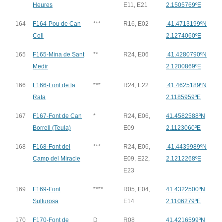
Heures
E11, E21
2.1505769ºE
164
F164-Pou de Can
***
R16, E02
41.4713199ºN
Coll
2.1274060ºE
165
F165-Mina de Sant
**
R24, E06
41.4280790ºN
Medir
2.1200869ºE
166
F166-Font de la
***
R24, E22
41.4625189ºN
Rata
2.1185959ºE
167
F167-Font de Can
*
R24, E06,
41.4582588ºN
Borrell (Teula)
E09
2.1123060ºE
168
F168-Font del
***
R24, E06,
41.4439989ºN
Camp del Miracle
E09, E22,
2.1212268ºE
E23
169
F169-Font
****
R05, E04,
41.4322500ºN
Sulfurosa
E14
2.1106279ºE
170
F170-Font de
D
R08
41.4216599ºN