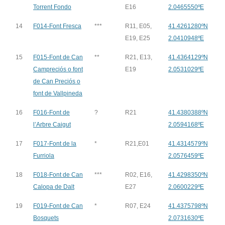
Torrent Fondo
E16
2.0465550ºE
14
F014-Font Fresca
***
R11, E05,
41.4261280ºN
E19, E25
2.0410948ºE
15
F015-Font de Can
**
R21, E13,
41.4364129ºN
Campreciós o font
E19
2.0531029ºE
de Can Preciós o
font de Vallpineda
16
F016-Font de
?
R21
41.4380388ºN
l’Arbre Caigut
2.0594168ºE
17
F017-Font de la
*
R21,E01
41.4314579ºN
Furriola
2.0576459ºE
18
F018-Font de Can
***
R02, E16,
41.4298350ºN
Calopa de Dalt
E27
2.0600229ºE
19
F019-Font de Can
*
R07, E24
41.4375798ºN
Bosquets
2.0731630ºE