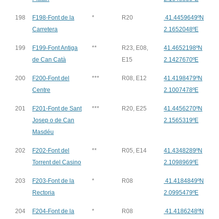
198
F198-Font de la
*
R20
41.4459649ºN
Carretera
2.1652048ºE
199
F199-Font Antiga
**
R23, E08,
41.4652198ºN
de Can Catà
E15
2.1427670ºE
200
F200-Font del
***
R08, E12
41.4198479ºN
Centre
2.1007478ºE
201
F201-Font de Sant
***
R20, E25
41.4456270ºN
Josep o de Can
2.1565319ºE
Masdéu
202
F202-Font del
**
R05, E14
41.4348289ºN
Torrent del Casino
2.1098969ºE
203
F203-Font de la
*
R08
41.4184849ºN
Rectoria
2.0995479ºE
204
F204-Font de la
*
R08
41.4186248ºN