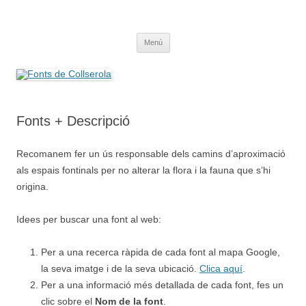
Saltar
al
Fonts de Collserola
contenido
Fes Fonts Fent Fonting, font, aigua, patrimoni, font natural, spring
Menú
Fonts + Descripció
Recomanem fer un ús responsable dels camins d’aproximació
als espais fontinals per no alterar la flora i la fauna que s’hi
origina.
Idees per buscar una font al web:
Per a una recerca ràpida de cada font al mapa Google,
la seva imatge i de la seva ubicació.
Clica aquí
.
Per a una informació més detallada de cada font, fes un
clic sobre el
Nom de la font
.