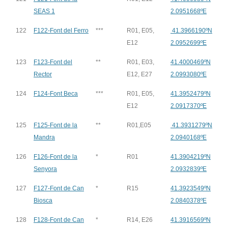
SEAS 1
2.0951668ºE
122
F122-Font del Ferro
***
R01, E05,
41.3966190ºN
E12
2.0952699ºE
123
F123-Font del
**
R01, E03,
41.4000469ºN
Rector
E12, E27
2.0993080ºE
124
F124-Font Beca
***
R01, E05,
41.3952479ºN
E12
2.0917370ºE
125
F125-Font de la
**
R01,E05
41.3931279ºN
Mandra
2.0940168ºE
126
F126-Font de la
*
R01
41.3904219ºN
Senyora
2.0932839ºE
127
F127-Font de Can
*
R15
41.3923549ºN
Biosca
2.0840378ºE
128
F128-Font de Can
*
R14, E26
41.3916569ºN