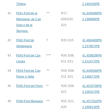
Tórtora
2.1404289ºE
41
F041-Font de la
***
R17,
41.4459488ºN
Marquesa, de Can
E09,E20,
2.1388868ºE
Gras o de la
E21
Senyora.
42
F042-Font de
?
R20, E15
41.4664699ºN
Verdaguera
2.1578070ºE
43
F043-Font de Can
****
R20, E08,
41.4599298ºN
Lloses
E11, E21
2.1514770ºE
44
F044-Font de Can
***
R20, E08,
41.4495589ºN
Ferrer o Vella
E11, E21
2.1495770ºE
45
F045-Font del Ferro
**
R20, E08,
41.4529799ºN
E21
2.1583270ºE
46
F046-Font Muguera
***
R22, E21,
41.4572520ºN
E25
2.1699130ºE