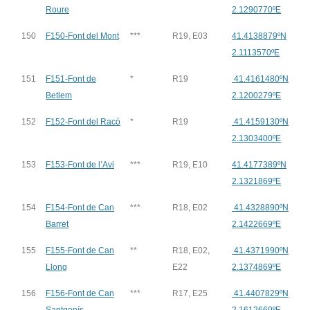
Roure
2.1290770ºE
150
F150-Font del Mont
***
R19, E03
41.4138879ºN
2.1113570ºE
151
F151-Font de
*
R19
41.4161480ºN
Betlem
2.1200279ºE
152
F152-Font del Racó
*
R19
41.4159130ºN
2.1303400ºE
153
F153-Font de l’Avi
***
R19, E10
41.4177389ºN
2.1321869ºE
154
F154-Font de Can
***
R18, E02
41.4328890ºN
Barret
2.1422669ºE
155
F155-Font de Can
**
R18, E02,
41.4371990ºN
Llong
E22
2.1374869ºE
156
F156-Font de Can
***
R17, E25
41.4407829ºN