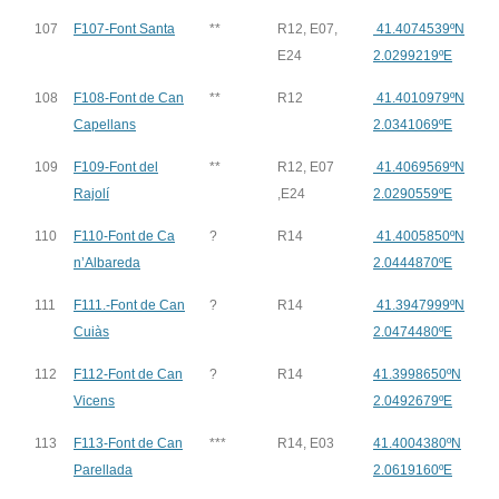
107
F107-Font Santa
**
R12, E07,
41.4074539ºN
E24
2.0299219ºE
108
F108-Font de Can
**
R12
41.4010979ºN
Capellans
2.0341069ºE
109
F109-Font del
**
R12, E07
41.4069569ºN
Rajolí
,E24
2.0290559ºE
110
F110-Font de Ca
?
R14
41.4005850ºN
n’Albareda
2.0444870ºE
111
F111.-Font de Can
?
R14
41.3947999ºN
Cuiàs
2.0474480ºE
112
F112-Font de Can
?
R14
41.3998650ºN
Vicens
2.0492679ºE
113
F113-Font de Can
***
R14, E03
41.4004380ºN
Parellada
2.0619160ºE