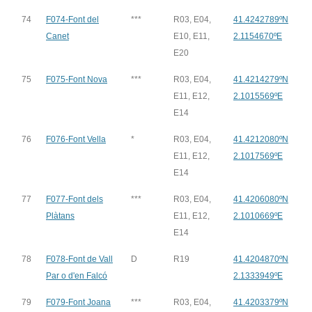
74
F074-Font del
***
R03, E04,
41.4242789ºN
Canet
E10, E11,
2.1154670ºE
E20
75
F075-Font Nova
***
R03, E04,
41.4214279ºN
E11, E12,
2.1015569ºE
E14
76
F076-Font Vella
*
R03, E04,
41.4212080ºN
E11, E12,
2.1017569ºE
E14
77
F077-Font dels
***
R03, E04,
41.4206080ºN
Plàtans
E11, E12,
2.1010669ºE
E14
78
F078-Font de Vall
D
R19
41.4204870ºN
Par o d'en Falcó
2.1333949ºE
79
F079-Font Joana
***
R03, E04,
41.4203379ºN