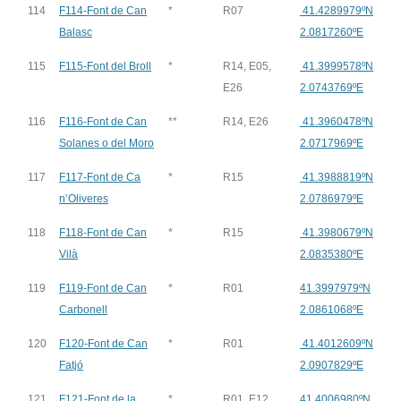
114
F114-Font de Can
*
R07
41.4289979ºN
Balasc
2.0817260ºE
115
F115-Font del Broll
*
R14, E05,
41.3999578ºN
E26
2.0743769ºE
116
F116-Font de Can
**
R14, E26
41.3960478ºN
Solanes o del Moro
2.0717969ºE
117
F117-Font de Ca
*
R15
41.3988819ºN
n’Oliveres
2.0786979ºE
118
F118-Font de Can
*
R15
41.3980679ºN
Vilà
2.0835380ºE
119
F119-Font de Can
*
R01
41.3997979ºN
Carbonell
2.0861068ºE
120
F120-Font de Can
*
R01
41.4012609ºN
Fatjó
2.0907829ºE
121
F121-Font de la
*
R01, E12
41.4006980ºN