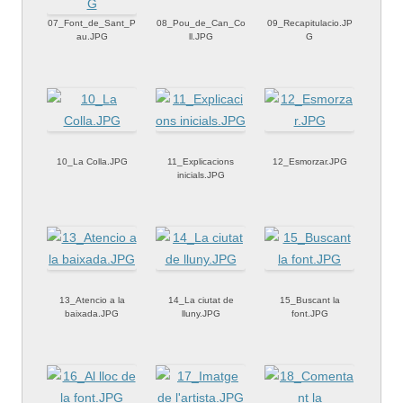
07_Font_de_Sant_P
08_Pou_de_Can_Co
09_Recapitulacio.JP
au.JPG
ll.JPG
G
10_La Colla.JPG
11_Explicacions
12_Esmorzar.JPG
inicials.JPG
13_Atencio a la
14_La ciutat de
15_Buscant la
baixada.JPG
lluny.JPG
font.JPG