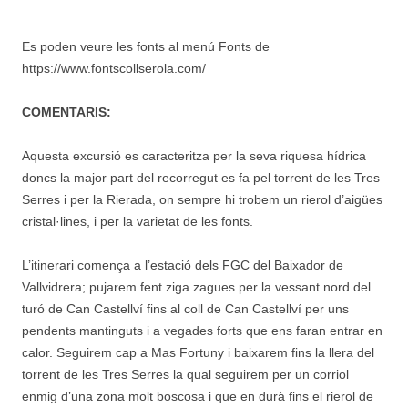
Es poden veure les fonts al menú Fonts de
https://www.fontscollserola.com/
COMENTARIS:
Aquesta excursió es caracteritza per la seva riquesa hídrica
doncs la major part del recorregut es fa pel torrent de les Tres
Serres i per la Rierada, on sempre hi trobem un rierol d’aigües
cristal·lines, i per la varietat de les fonts.
L’itinerari comença a l’estació dels FGC del Baixador de
Vallvidrera; pujarem fent ziga zagues per la vessant nord del
turó de Can Castellví fins al coll de Can Castellví per uns
pendents mantinguts i a vegades forts que ens faran entrar en
calor. Seguirem cap a Mas Fortuny i baixarem fins la llera del
torrent de les Tres Serres la qual seguirem per un corriol
enmig d’una zona molt boscosa i que en durà fins el rierol de