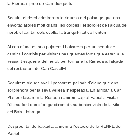
la Rierada, prop de Can Busquets.
Seguint el rierol admirarem la riquesa del paisatge que ens
envolta: arbres molt grans, les corbes i el sorollet de l’aigua del
rierol, el cantar dels ocells, la tranquil·litat de l’entorn.
Al cap d’una estona pujarem i baixarem per un seguit de
camins i corriols per visitar unes quantes fonts que estan a la
vessant esquerra del rierol, per tornar a la Rierada a l’alçada
del restaurant de Can Castellví.
Seguirem aigües avall i passarem pel salt d’aigua que ens
sorprendrà per la seva vellesa inesperada. En arribar a Can
Planes deixarem la Rierada i anirem cap al Papiol a visitar
l’última font des d’on gaudirem d’una bonica vista de la vila i
del Baix Llobregat.
Desprès, tot de baixada, anirem a l’estació de la RENFE del
Papiol.