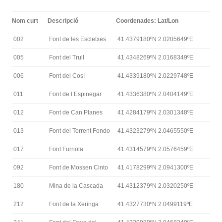
Nom curt
Descripció
Coordenades: Lat/Lon
002
Font de les Escletxes
41.4379180ºN 2.0205649ºE
005
Font del Trull
41.4348269ºN 2.0168349ºE
006
Font del Cosí
41.4339180ºN 2.0229748ºE
011
Font de l’Espinegar
41.4336380ºN 2.0404149ºE
012
Font de Can Planes
41.4284179ºN 2.0301348ºE
013
Font del Torrent Fondo
41.4323279ºN 2.0465550ºE
017
Font Furriola
41.4314579ºN 2.0576459ºE
092
Font de Mossen Cinto
41.4178299ºN 2.0941300ºE
180
Mina de la Cascada
41.4312379ºN 2.0320250ºE
212
Font de la Xeringa
41.4327730ºN 2.0499119ºE