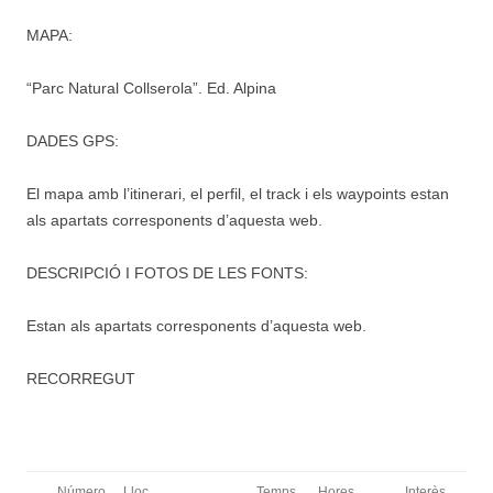
MAPA:
“Parc Natural Collserola”. Ed. Alpina
DADES GPS:
El mapa amb l’itinerari, el perfil, el track i els waypoints estan
als apartats corresponents d’aquesta web.
DESCRIPCIÓ I FOTOS DE LES FONTS:
Estan als apartats corresponents d’aquesta web.
RECORREGUT
Número
Lloc
Temps
Hores
Interès