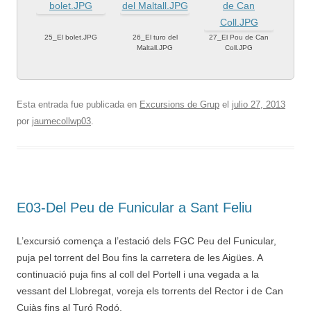
25_El bolet.JPG
26_El turo del
27_El Pou de Can
Maltall.JPG
Coll.JPG
Esta entrada fue publicada en
Excursions de Grup
el
julio 27, 2013
por
jaumecollwp03
.
E03-Del Peu de Funicular a Sant Feliu
L’excursió comença a l’estació dels FGC Peu del Funicular,
puja pel torrent del Bou fins la carretera de les Aigües. A
continuació puja fins al coll del Portell i una vegada a la
vessant del Llobregat, voreja els torrents del Rector i de Can
Cuiàs fins al Turó Rodó.