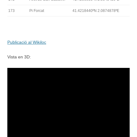
173
Pi Forcat
41.4218440ºN 2.0874878ºE
Publicació al Wikiloc
Vista en 3D: