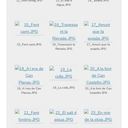
12_Fent fontig.JPG
13_El Salt d
14_ Bolets.JPG
Aigua.JPG
15_Fent cami.JPG
16_Travessant la
17_Amunt que fa
Rierada.JPG
pujada.JPG
19_La colla.JPG
18_A l era de Can
20_A la font de Can
Planas.JPG
Castellvi.JPG