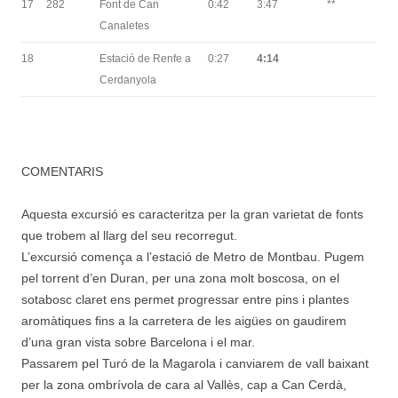
17
282
Font de Can
0:42
3:47
**
Canaletes
18
Estació de Renfe a
0:27
4:14
Cerdanyola
COMENTARIS
Aquesta excursió es caracteritza per la gran varietat de fonts
que trobem al llarg del seu recorregut.
L’excursió comença a l’estació de Metro de Montbau. Pugem
pel torrent d’en Duran, per una zona molt boscosa, on el
sotabosc claret ens permet progressar entre pins i plantes
aromàtiques fins a la carretera de les aigües on gaudirem
d’una gran vista sobre Barcelona i el mar.
Passarem pel Turó de la Magarola i canviarem de vall baixant
per la zona ombrívola de cara al Vallès, cap a Can Cerdà,