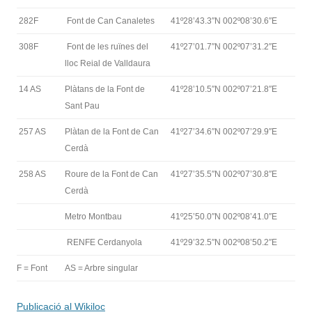
282F
Font de Can Canaletes
41º28’43.3″N 002º08’30.6″E
308F
Font de les ruïnes del
41º27’01.7″N 002º07’31.2″E
lloc Reial de Valldaura
14 AS
Plàtans de la Font de
41º28’10.5″N 002º07’21.8″E
Sant Pau
257 AS
Plàtan de la Font de Can
41º27’34.6″N 002º07’29.9″E
Cerdà
258 AS
Roure de la Font de Can
41º27’35.5″N 002º07’30.8″E
Cerdà
Metro Montbau
41º25’50.0″N 002º08’41.0″E
RENFE Cerdanyola
41º29’32.5″N 002º08’50.2″E
F = Font
AS = Arbre singular
Publicació al Wikiloc