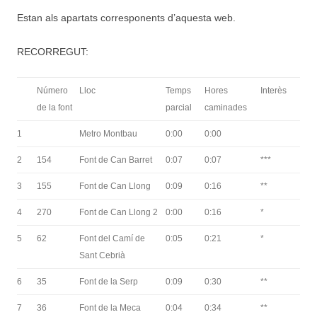
Estan als apartats corresponents d’aquesta web.
RECORREGUT:
Número
Lloc
Temps
Hores
Interès
de la font
parcial
caminades
1
Metro Montbau
0:00
0:00
2
154
Font de Can Barret
0:07
0:07
***
3
155
Font de Can Llong
0:09
0:16
**
4
270
Font de Can Llong 2
0:00
0:16
*
5
62
Font del Camí de
0:05
0:21
*
Sant Cebrià
6
35
Font de la Serp
0:09
0:30
**
7
36
Font de la Meca
0:04
0:34
**