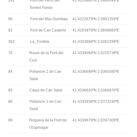
241
Font del Ferro del
41.4329980ºN 2.0468349ºE
Torrent Fondo
80
Font del Mas Guimbau
41.4222879ºN 2.0901359ºE
82
Font de Can Castellvi
41.4203979ºN 2.0848660ºE
302
La_Fonteta
41.4303898ºN 2.0262299ºE
76
Roure de la Font del
41.4339099ºN 2.0225739ºE
Cosí
84
Pollancre 2 de Can
41.4336699ºN 2.0360580ºE
Salat
85
Caqui de Can Salat
41.4336620ºN 2.0366870ºE
86
Pollancre 1 de Can
41.4335939ºN 2.0373240ºE
Salat
89
Noguera de la Font de
41.4339979ºN 2.0397309ºE
l’Espinagar