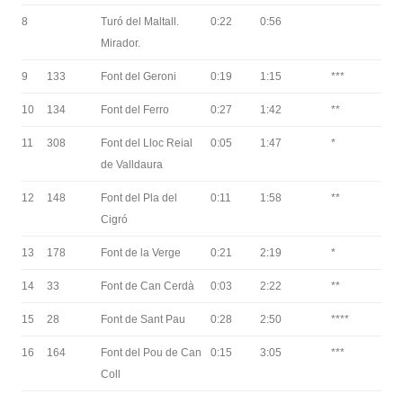
8
Turó del Maltall.
0:22
0:56
Mirador.
9
133
Font del Geroni
0:19
1:15
***
10
134
Font del Ferro
0:27
1:42
**
11
308
Font del Lloc Reial
0:05
1:47
*
de Valldaura
12
148
Font del Pla del
0:11
1:58
**
Cigró
13
178
Font de la Verge
0:21
2:19
*
14
33
Font de Can Cerdà
0:03
2:22
**
15
28
Font de Sant Pau
0:28
2:50
****
16
164
Font del Pou de Can
0:15
3:05
***
Coll