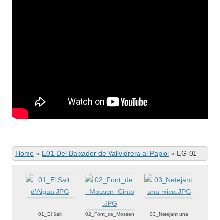
Home
»
E01-Del Baixador de Vallvidrera al Papiol
»
EG-01
01_El Salt
02_Font_de_Mossen
03_Netejant una