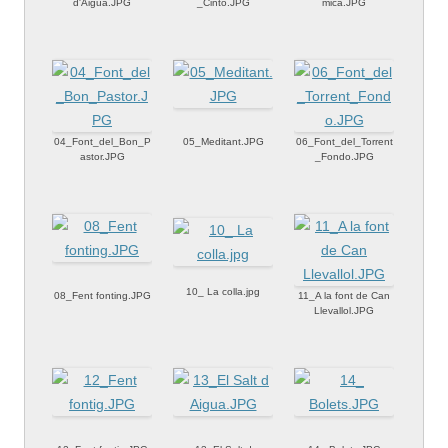
d'Aigua.JPG
_Cinto.JPG
mica.JPG
04_Font_del_Bon_P
05_Meditant.JPG
06_Font_del_Torrent
astor.JPG
_Fondo.JPG
10_ La colla.jpg
08_Fent fonting.JPG
11_A la font de Can
Llevallol.JPG