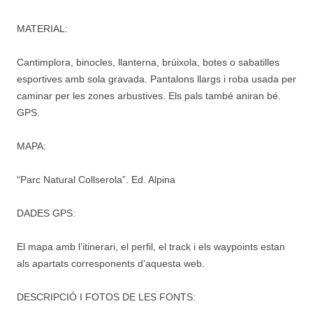
MATERIAL:
Cantimplora, binocles, llanterna, brúixola, botes o sabatilles
esportives amb sola gravada. Pantalons llargs i roba usada per
caminar per les zones arbustives. Els pals també aniran bé.
GPS.
MAPA:
“Parc Natural Collserola”. Ed. Alpina
DADES GPS:
El mapa amb l’itinerari, el perfil, el track i els waypoints estan
als apartats corresponents d’aquesta web.
DESCRIPCIÓ I FOTOS DE LES FONTS: