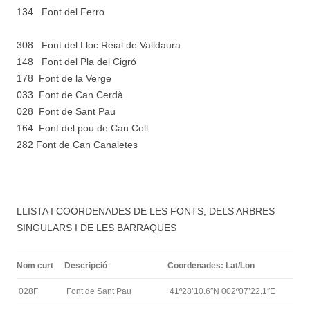
134 Font del Ferro
308 Font del Lloc Reial de Valldaura
148 Font del Pla del Cigró
178 Font de la Verge
033 Font de Can Cerdà
028 Font de Sant Pau
164 Font del pou de Can Coll
282 Font de Can Canaletes
LLISTA I COORDENADES DE LES FONTS, DELS ARBRES
SINGULARS I DE LES BARRAQUES
Nom curt
Descripció
Coordenades: Lat/Lon
028F
Font de Sant Pau
41º28’10.6″N 002º07’22.1″E