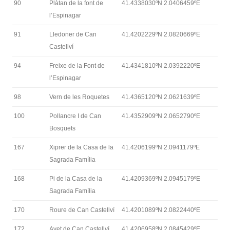
90
Plàtan de la font de
41.4338030ºN 2.0406459ºE
l’Espinagar
91
Lledoner de Can
41.4202229ºN 2.0820669ºE
Castellví
94
Freixe de la Font de
41.4341810ºN 2.0392220ºE
l’Espinagar
98
Vern de les Roquetes
41.4365120ºN 2.0621639ºE
100
Pollancre I de Can
41.4352909ºN 2.0652790ºE
Bosquets
167
Xiprer de la Casa de la
41.4206199ºN 2.0941179ºE
Sagrada Família
168
Pi de la Casa de la
41.4209369ºN 2.0945179ºE
Sagrada Família
170
Roure de Can Castellví
41.4201089ºN 2.0822440ºE
172
Avet de Can Castellví
41.4206958ºN 2.0845429ºE