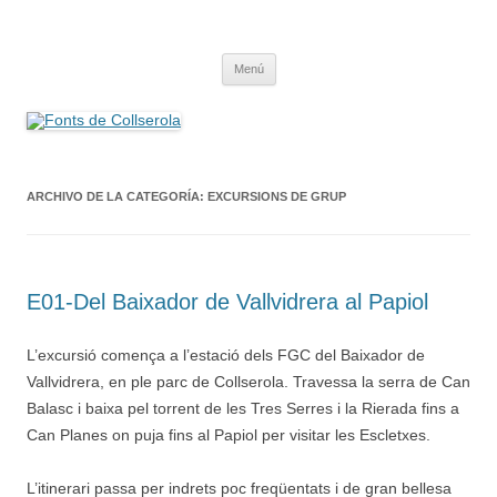
Saltar
al
Fonts de Collserola
contenido
Fes Fonts Fent Fonting, font, aigua, patrimoni, font natural, spring
Menú
ARCHIVO DE LA CATEGORÍA:
EXCURSIONS DE GRUP
E01-Del Baixador de Vallvidrera al Papiol
L’excursió comença a l’estació dels FGC del Baixador de
Vallvidrera, en ple parc de Collserola. Travessa la serra de Can
Balasc i baixa pel torrent de les Tres Serres i la Rierada fins a
Can Planes on puja fins al Papiol per visitar les Escletxes.
L’itinerari passa per indrets poc freqüentats i de gran bellesa