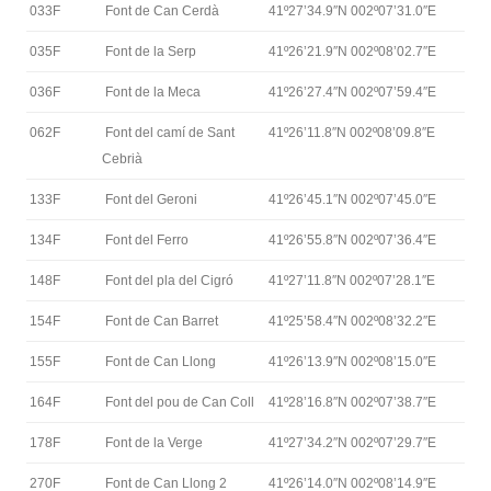
033F
Font de Can Cerdà
41º27’34.9″N 002º07’31.0″E
035F
Font de la Serp
41º26’21.9″N 002º08’02.7″E
036F
Font de la Meca
41º26’27.4″N 002º07’59.4″E
062F
Font del camí de Sant
41º26’11.8″N 002º08’09.8″E
Cebrià
133F
Font del Geroni
41º26’45.1″N 002º07’45.0″E
134F
Font del Ferro
41º26’55.8″N 002º07’36.4″E
148F
Font del pla del Cigró
41º27’11.8″N 002º07’28.1″E
154F
Font de Can Barret
41º25’58.4″N 002º08’32.2″E
155F
Font de Can Llong
41º26’13.9″N 002º08’15.0″E
164F
Font del pou de Can Coll
41º28’16.8″N 002º07’38.7″E
178F
Font de la Verge
41º27’34.2″N 002º07’29.7″E
270F
Font de Can Llong 2
41º26’14.0″N 002º08’14.9″E