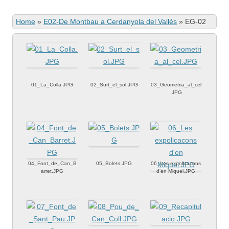
Home
»
E02-De Montbau a Cerdanyola del Vallès
»
EG-02
01_La_Colla.JPG
02_Surt_el_sol.JPG
03_Geometria_al_cel
.JPG
04_Font_de_Can_B
05_Bolets.JPG
06_Les expolicacons
arret.JPG
d'en Miquel.JPG