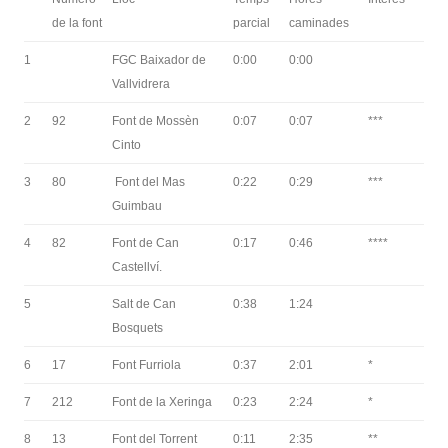
de la font
parcial
caminades
1
FGC Baixador de
0:00
0:00
Vallvidrera
2
92
Font de Mossèn
0:07
0:07
***
Cinto
3
80
Font del Mas
0:22
0:29
***
Guimbau
4
82
Font de Can
0:17
0:46
****
Castellví.
5
Salt de Can
0:38
1:24
Bosquets
6
17
Font Furriola
0:37
2:01
*
7
212
Font de la Xeringa
0:23
2:24
*
8
13
Font del Torrent
0:11
2:35
**