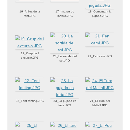
16_Al lloc de la
17_Imatge de
18_Comentant la
font.JPG
l'artista.JPG
jugada.JPG
19_Grup de l
20_La sortida del
21_Fen cami.JPG
excursio.JPG
sol.JPG
22_Fent fonting.JPG
23_La pujada es
24_El Turo del
forta.JPG
Maltall.JPG