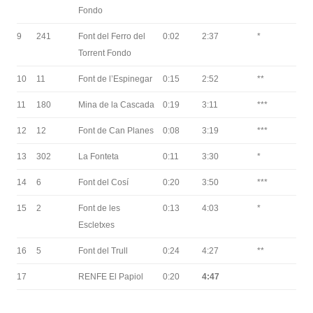
Fondo
9
241
Font del Ferro del
0:02
2:37
*
Torrent Fondo
10
11
Font de l’Espinegar
0:15
2:52
**
11
180
Mina de la Cascada
0:19
3:11
***
12
12
Font de Can Planes
0:08
3:19
***
13
302
La Fonteta
0:11
3:30
*
14
6
Font del Cosí
0:20
3:50
***
15
2
Font de les
0:13
4:03
*
Escletxes
16
5
Font del Trull
0:24
4:27
**
17
RENFE El Papiol
0:20
4:47