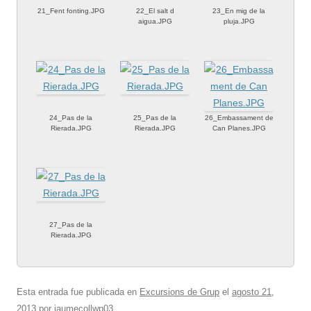
21_Fent fonting.JPG
22_El salt d
23_En mig de la
aigua.JPG
pluja.JPG
24_Pas de la
25_Pas de la
26_Embassament de
Rierada.JPG
Rierada.JPG
Can Planes.JPG
27_Pas de la
Rierada.JPG
Esta entrada fue publicada en
Excursions de Grup
el
agosto 21,
2013
por
jaumecollwp03
.