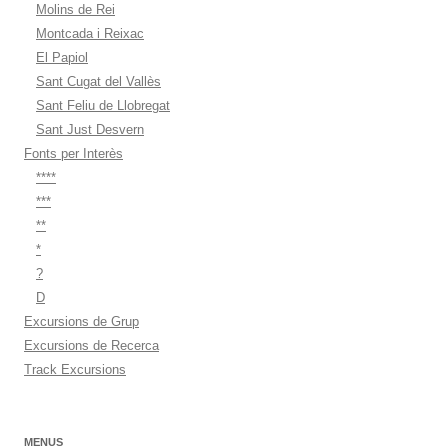
Molins de Rei
Montcada i Reixac
El Papiol
Sant Cugat del Vallès
Sant Feliu de Llobregat
Sant Just Desvern
Fonts per Interès
****
***
**
*
?
D
Excursions de Grup
Excursions de Recerca
Track Excursions
MENUS