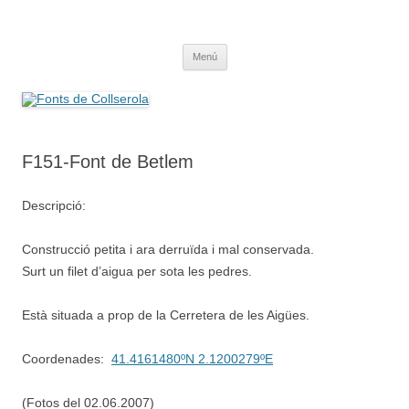
Saltar
al
Fonts de Collserola
contenido
Fes Fonts Fent Fonting, font, aigua, patrimoni, font natural, spring
Menú
F151-Font de Betlem
Descripció:
Construcció petita i ara derruïda i mal conservada.
Surt un filet d’aigua per sota les pedres.
Està situada a prop de la Cerretera de les Aigües.
Coordenades:
41.4161480ºN 2.1200279ºE
(Fotos del 02.06.2007)