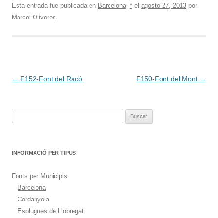
Esta entrada fue publicada en
Barcelona
,
*
el
agosto 27, 2013
por
Marcel Oliveres
.
Navegación
←
F152-Font del Racó
F150-Font del Mont
→
de
entradas
Buscar:
INFORMACIÓ PER TIPUS
Fonts per Municipis
Barcelona
Cerdanyola
Esplugues de Llobregat