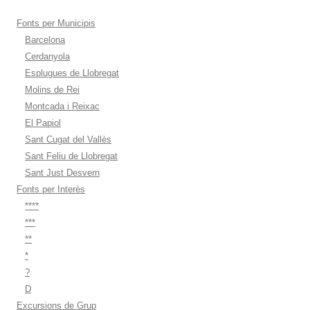
Fonts per Municipis
Barcelona
Cerdanyola
Esplugues de Llobregat
Molins de Rei
Montcada i Reixac
El Papiol
Sant Cugat del Vallès
Sant Feliu de Llobregat
Sant Just Desvern
Fonts per Interès
****
***
**
*
?
D
Excursions de Grup