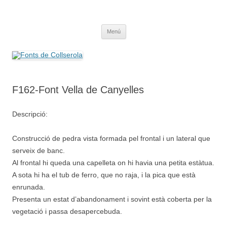
Saltar
al
Fonts de Collserola
contenido
Fes Fonts Fent Fonting, font, aigua, patrimoni, font natural, spring
Menú
F162-Font Vella de Canyelles
Descripció:
Construcció de pedra vista formada pel frontal i un lateral que
serveix de banc.
Al frontal hi queda una capelleta on hi havia una petita estàtua.
A sota hi ha el tub de ferro, que no raja, i la pica que està
enrunada.
Presenta un estat d’abandonament i sovint està coberta per la
vegetació i passa desapercebuda.