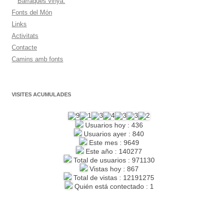
Barraques vinya.
Fonts del Món
Links
Activitats
Contacte
Camins amb fonts
VISITES ACUMULADES
Usuarios hoy : 436
Usuarios ayer : 840
Este mes : 9649
Este año : 140277
Total de usuarios : 971130
Vistas hoy : 867
Total de vistas : 12191275
Quién está contectado : 1