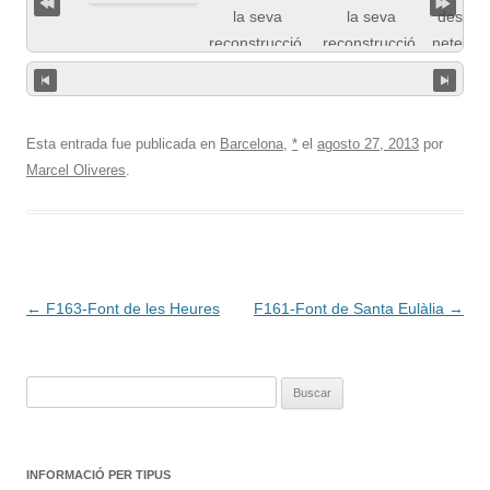
Esta entrada fue publicada en
Barcelona
,
*
el
agosto 27, 2013
por
Marcel Oliveres
.
Navegación
←
F163-Font de les Heures
F161-Font de Santa Eulàlia
→
de
entradas
Buscar:
INFORMACIÓ PER TIPUS