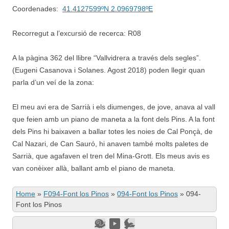
Coordenades:
41.4127599ºN 2.0969798ºE
Recorregut a l’excursió de recerca: R08
A la pàgina 362 del llibre “Vallvidrera a través dels segles”.
(Eugeni Casanova i Solanes. Agost 2018) poden llegir quan
parla d’un veí de la zona:
El meu avi era de Sarrià i els diumenges, de jove, anava al vall
que feien amb un piano de maneta a la font dels Pins. A la font
dels Pins hi baixaven a ballar totes les noies de Cal Ponçà, de
Cal Nazari, de Can Sauró, hi anaven també molts paletes de
Sarrià, que agafaven el tren del Mina-Grott. Els meus avis es
van conèixer allà, ballant amb el piano de maneta.
Home
»
F094-Font los Pinos
»
094-Font los Pinos
»
094-
Font los Pinos