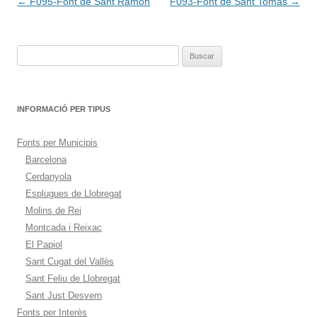
Navegación
←
F095-Font de Sant Ramon
F093-Font de Sant Tomàs
→
de
entradas
Buscar:
INFORMACIÓ PER TIPUS
Fonts per Municipis
Barcelona
Cerdanyola
Esplugues de Llobregat
Molins de Rei
Montcada i Reixac
El Papiol
Sant Cugat del Vallès
Sant Feliu de Llobregat
Sant Just Desvern
Fonts per Interès