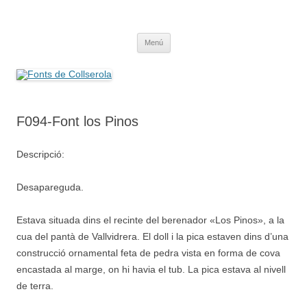
Saltar
al
Fonts de Collserola
contenido
Fes Fonts Fent Fonting, font, aigua, patrimoni, font natural, spring
Menú
F094-Font los Pinos
Descripció:
Desapareguda.
Estava situada dins el recinte del berenador «Los Pinos», a la
cua del pantà de Vallvidrera. El doll i la pica estaven dins d’una
construcció ornamental feta de pedra vista en forma de cova
encastada al marge, on hi havia el tub. La pica estava al nivell
de terra.