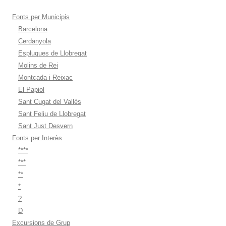
Fonts per Municipis
Barcelona
Cerdanyola
Esplugues de Llobregat
Molins de Rei
Montcada i Reixac
El Papiol
Sant Cugat del Vallès
Sant Feliu de Llobregat
Sant Just Desvern
Fonts per Interès
****
***
**
*
?
D
Excursions de Grup