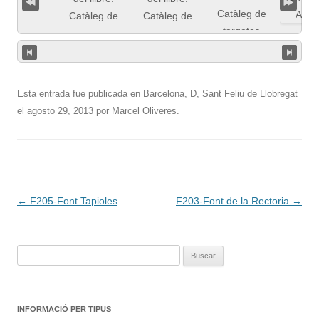
Esta entrada fue publicada en
Barcelona
,
D
,
Sant Feliu de Llobregat
el
agosto 29, 2013
por
Marcel Oliveres
.
Navegación
←
F205-Font Tapioles
F203-Font de la Rectoria
→
de
entradas
Buscar:
INFORMACIÓ PER TIPUS