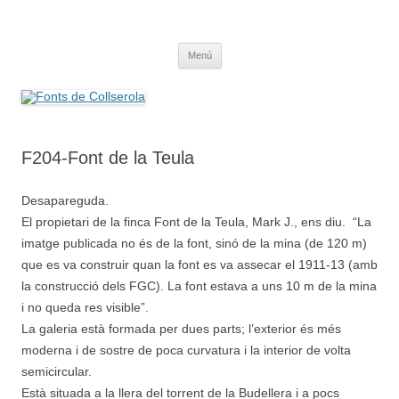
Saltar
al
Fonts de Collserola
contenido
Fes Fonts Fent Fonting, font, aigua, patrimoni, font natural, spring
Menú
F204-Font de la Teula
Desapareguda.
El propietari de la finca Font de la Teula, Mark J., ens diu. “La
imatge publicada no és de la font, sinó de la mina (de 120 m)
que es va construir quan la font es va assecar el 1911-13 (amb
la construcció dels FGC). La font estava a uns 10 m de la mina
i no queda res visible”.
La galeria està formada per dues parts; l’exterior és més
moderna i de sostre de poca curvatura i la interior de volta
semicircular.
Està situada a la llera del torrent de la Budellera i a pocs