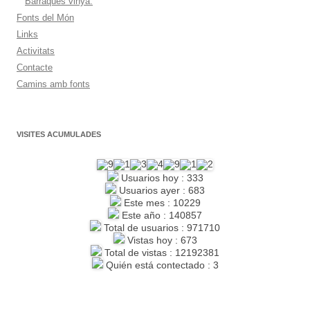
Barraques vinya.
Fonts del Món
Links
Activitats
Contacte
Camins amb fonts
VISITES ACUMULADES
Usuarios hoy : 333
Usuarios ayer : 683
Este mes : 10229
Este año : 140857
Total de usuarios : 971710
Vistas hoy : 673
Total de vistas : 12192381
Quién está contectado : 3