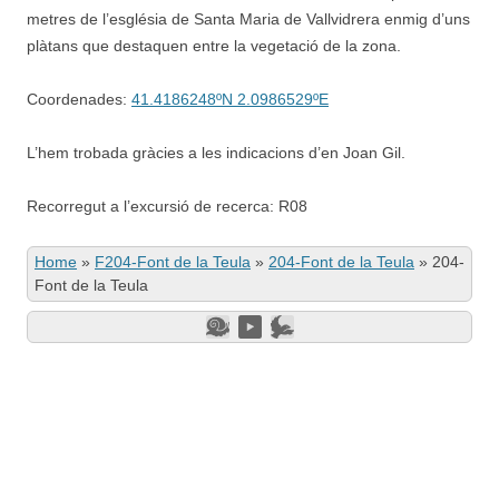
metres de l’església de Santa Maria de Vallvidrera enmig d’uns
plàtans que destaquen entre la vegetació de la zona.
Coordenades:
41.4186248ºN 2.0986529ºE
L’hem trobada gràcies a les indicacions d’en Joan Gil.
Recorregut a l’excursió de recerca: R08
Home
»
F204-Font de la Teula
»
204-Font de la Teula
»
204-
Font de la Teula