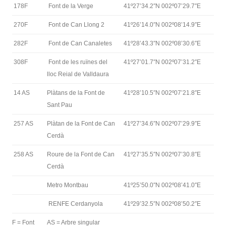
178F
Font de la Verge
41º27’34.2″N 002º07’29.7″E
270F
Font de Can Llong 2
41º26’14.0″N 002º08’14.9″E
282F
Font de Can Canaletes
41º28’43.3″N 002º08’30.6″E
308F
Font de les ruïnes del
41º27’01.7″N 002º07’31.2″E
lloc Reial de Valldaura
14 AS
Plàtans de la Font de
41º28’10.5″N 002º07’21.8″E
Sant Pau
257 AS
Plàtan de la Font de Can
41º27’34.6″N 002º07’29.9″E
Cerdà
258 AS
Roure de la Font de Can
41º27’35.5″N 002º07’30.8″E
Cerdà
Metro Montbau
41º25’50.0″N 002º08’41.0″E
RENFE Cerdanyola
41º29’32.5″N 002º08’50.2″E
F = Font
AS = Arbre singular