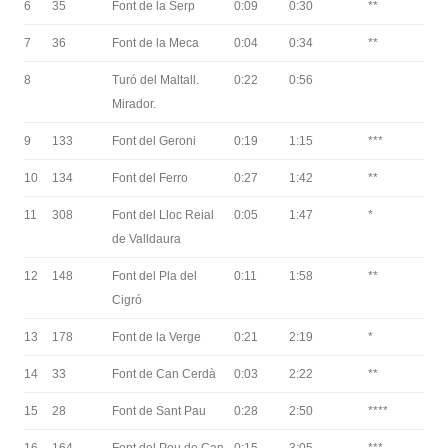
6
35
Font de la Serp
0:09
0:30
**
7
36
Font de la Meca
0:04
0:34
**
8
Turó del Maltall.
0:22
0:56
Mirador.
9
133
Font del Geroni
0:19
1:15
***
10
134
Font del Ferro
0:27
1:42
**
11
308
Font del Lloc Reial
0:05
1:47
*
de Valldaura
12
148
Font del Pla del
0:11
1:58
**
Cigró
13
178
Font de la Verge
0:21
2:19
*
14
33
Font de Can Cerdà
0:03
2:22
**
15
28
Font de Sant Pau
0:28
2:50
****