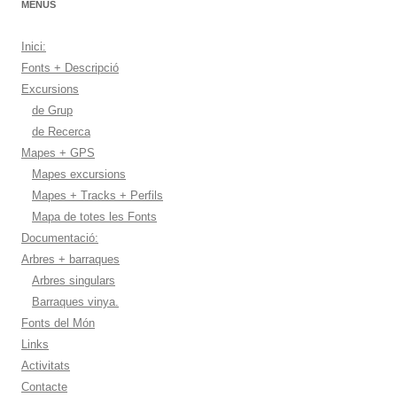
MENUS
Inici:
Fonts + Descripció
Excursions
de Grup
de Recerca
Mapes + GPS
Mapes excursions
Mapes + Tracks + Perfils
Mapa de totes les Fonts
Documentació:
Arbres + barraques
Arbres singulars
Barraques vinya.
Fonts del Món
Links
Activitats
Contacte