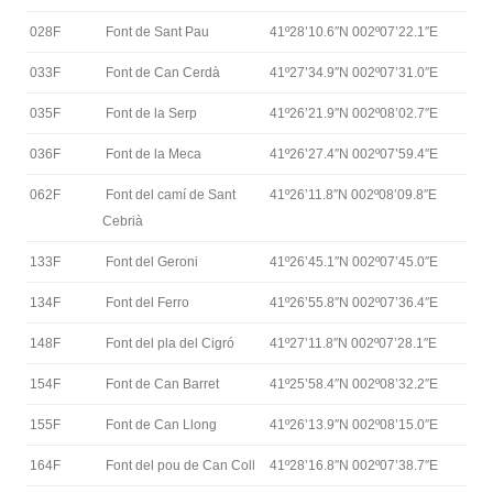
028F
Font de Sant Pau
41º28’10.6″N 002º07’22.1″E
033F
Font de Can Cerdà
41º27’34.9″N 002º07’31.0″E
035F
Font de la Serp
41º26’21.9″N 002º08’02.7″E
036F
Font de la Meca
41º26’27.4″N 002º07’59.4″E
062F
Font del camí de Sant
41º26’11.8″N 002º08’09.8″E
Cebrià
133F
Font del Geroni
41º26’45.1″N 002º07’45.0″E
134F
Font del Ferro
41º26’55.8″N 002º07’36.4″E
148F
Font del pla del Cigró
41º27’11.8″N 002º07’28.1″E
154F
Font de Can Barret
41º25’58.4″N 002º08’32.2″E
155F
Font de Can Llong
41º26’13.9″N 002º08’15.0″E
164F
Font del pou de Can Coll
41º28’16.8″N 002º07’38.7″E