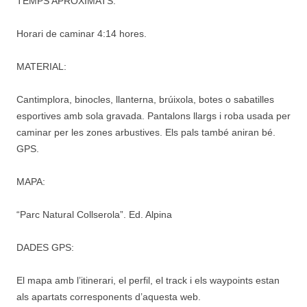
TEMPS APROXIMATS:
Horari de caminar 4:14 hores.
MATERIAL:
Cantimplora, binocles, llanterna, brúixola, botes o sabatilles
esportives amb sola gravada. Pantalons llargs i roba usada per
caminar per les zones arbustives. Els pals també aniran bé.
GPS.
MAPA:
“Parc Natural Collserola”. Ed. Alpina
DADES GPS:
El mapa amb l’itinerari, el perfil, el track i els waypoints estan
als apartats corresponents d’aquesta web.