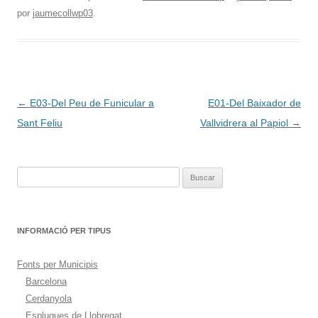
por
jaumecollwp03
.
Navegación
←
E03-Del Peu de Funicular a
E01-Del Baixador de
de
Sant Feliu
Vallvidrera al Papiol
→
entradas
Buscar:
INFORMACIÓ PER TIPUS
Fonts per Municipis
Barcelona
Cerdanyola
Esplugues de Llobregat