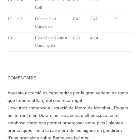
16
164
Font del Pou de Can
0:15
3:05
***
Coll
17
282
Font de Can
0:42
3:47
**
Canaletes
18
Estació de Renfe a
0:27
4:14
Cerdanyola
COMENTARIS
Aquesta excursió es caracteritza per la gran varietat de fonts
que trobem al llarg del seu recorregut.
L’excursió comença a l’estació de Metro de Montbau. Pugem
pel torrent d’en Duran, per una zona molt boscosa, on el
sotabosc claret ens permet progressar entre pins i plantes
aromàtiques fins a la carretera de les aigües on gaudirem
d’una gran vista sobre Barcelona i el mar.