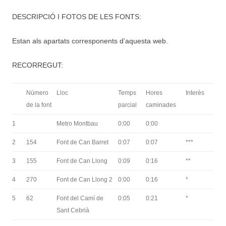
DESCRIPCIÓ I FOTOS DE LES FONTS:
Estan als apartats corresponents d’aquesta web.
RECORREGUT:
Número
Lloc
Temps
Hores
Interès
de la font
parcial
caminades
1
Metro Montbau
0:00
0:00
2
154
Font de Can Barret
0:07
0:07
***
3
155
Font de Can Llong
0:09
0:16
**
4
270
Font de Can Llong 2
0:00
0:16
*
5
62
Font del Camí de
0:05
0:21
*
Sant Cebrià