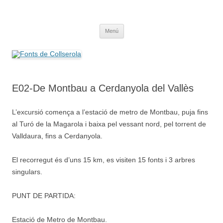
Saltar
al
Fonts de Collserola
contenido
Fes Fonts Fent Fonting, font, aigua, patrimoni, font natural, spring
Menú
E02-De Montbau a Cerdanyola del Vallès
L’excursió comença a l’estació de metro de Montbau, puja fins
al Turó de la Magarola i baixa pel vessant nord, pel torrent de
Valldaura, fins a Cerdanyola.
El recorregut és d’uns 15 km, es visiten 15 fonts i 3 arbres
singulars.
PUNT DE PARTIDA:
Estació de Metro de Montbau.