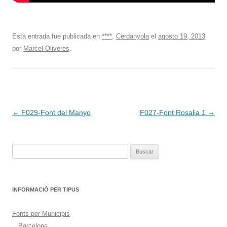
Esta entrada fue publicada en
****
,
Cerdanyola
el
agosto 19, 2013
por
Marcel Oliveres
.
Navegación
←
F029-Font del Manyo
F027-Font Rosalia 1
→
de
entradas
Buscar:
INFORMACIÓ PER TIPUS
Fonts per Municipis
Barcelona