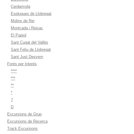
Cerdanyola
Esplugues de Llobregat
Molins de Rei
Montcada i Reixac
El Papiol
Sant Cugat del Vallès
Sant Feliu de Llobregat
Sant Just Desvern
Fonts per Interès
****
***
**
*
?
D
Excursions de Grup
Excursions de Recerca
Track Excursions