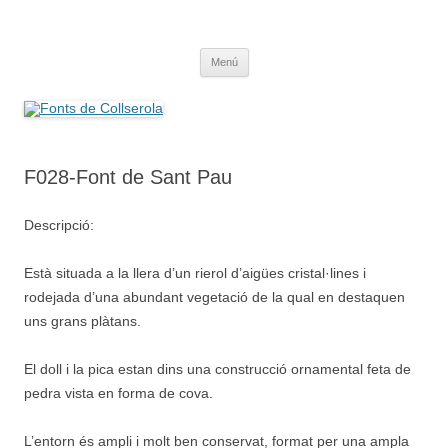
Saltar
al
Fonts de Collserola
contenido
Fes Fonts Fent Fonting, font, aigua, patrimoni, font natural, spring
Menú
F028-Font de Sant Pau
Descripció:
Està situada a la llera d’un rierol d’aigües cristal·lines i
rodejada d’una abundant vegetació de la qual en destaquen
uns grans plàtans.
El doll i la pica estan dins una construcció ornamental feta de
pedra vista en forma de cova.
L’entorn és ampli i molt ben conservat, format per una ampla