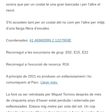
vorera que per un costat té una gran bancada i per l’altre el
rierol.
S’hi accedeix tant per un costat del riu com per l’altre per mitjà
d’una llarga filera d’escales.
Coordenades:
41.4696099N 2.1227959E
Recorregut a les excursions de grup: E02, E15, E22
Recorregut a l’excursió de recerca: R16
A principis de 2021 es produeix un esllavissament i ho
comuniquem al Parc.
Llegir més.
La font va ser retrobada per Miquel Tormos després de més
de cinquanta anys d’haver estat perduda i soterrada per
esllavissades. Estava mig metre per sota del sòl. Un cop