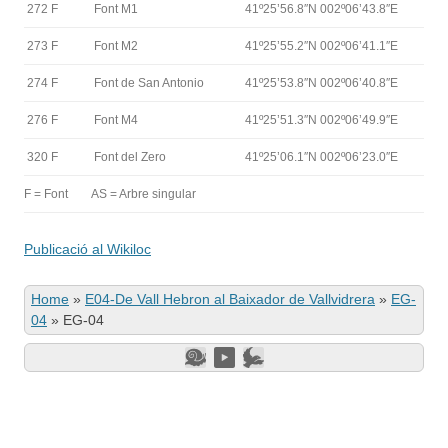
272 F
Font M1
41º25’56.8″N 002º06’43.8″E
273 F
Font M2
41º25’55.2″N 002º06’41.1″E
274 F
Font de San Antonio
41º25’53.8″N 002º06’40.8″E
276 F
Font M4
41º25’51.3″N 002º06’49.9″E
320 F
Font del Zero
41º25’06.1″N 002º06’23.0″E
F = Font
AS = Arbre singular
Publicació al Wikiloc
Home
»
E04-De Vall Hebron al Baixador de Vallvidrera
»
EG-
04
»
EG-04