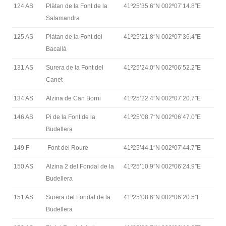
124 AS
Plàtan de la Font de la
41º25’35.6″N 002º07’14.8″E
Salamandra
125 AS
Plàtan de la Font del
41º25’21.8″N 002º07’36.4″E
Bacallà
131 AS
Surera de la Font del
41º25’24.0″N 002º06’52.2″E
Canet
134 AS
Alzina de Can Borni
41º25’22.4″N 002º07’20.7″E
146 AS
Pi de la Font de la
41º25’08.7″N 002º06’47.0″E
Budellera
149 F
Font del Roure
41º25’44.1″N 002º07’44.7″E
150 AS
Alzina 2 del Fondal de la
41º25’10.9″N 002º06’24.9″E
Budellera
151 AS
Surera del Fondal de la
41º25’08.6″N 002º06’20.5″E
Budellera