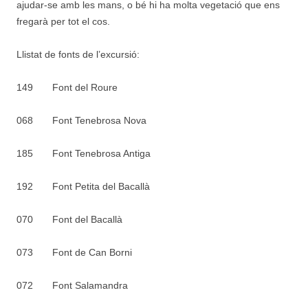
ajudar-se amb les mans, o bé hi ha molta vegetació que ens
fregarà per tot el cos.
Llistat de fonts de l’excursió:
149 Font del Roure
068 Font Tenebrosa Nova
185 Font Tenebrosa Antiga
192 Font Petita del Bacallà
070 Font del Bacallà
073 Font de Can Borni
072 Font Salamandra