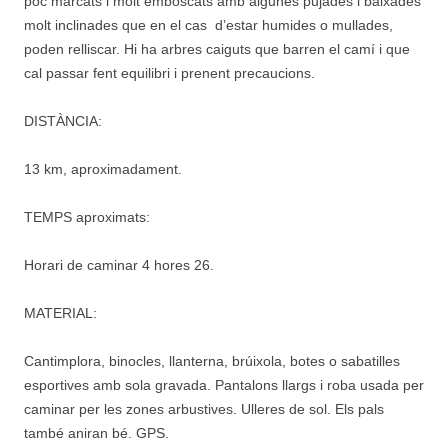
poc marcats i molt emboscats amb algunes pujades i baixades
molt inclinades que en el cas d’estar humides o mullades,
poden relliscar. Hi ha arbres caiguts que barren el camí i que
cal passar fent equilibri i prenent precaucions.
DISTÀNCIA:
13 km, aproximadament.
TEMPS aproximats:
Horari de caminar 4 hores 26.
MATERIAL:
Cantimplora, binocles, llanterna, brúixola, botes o sabatilles
esportives amb sola gravada. Pantalons llargs i roba usada per
caminar per les zones arbustives. Ulleres de sol. Els pals
també aniran bé. GPS.