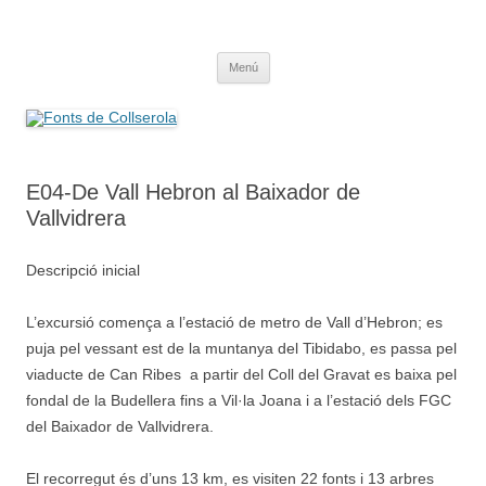
Saltar
al
Fonts de Collserola
contenido
Fes Fonts Fent Fonting, font, aigua, patrimoni, font natural, spring
Menú
E04-De Vall Hebron al Baixador de
Vallvidrera
Descripció inicial
L’excursió comença a l’estació de metro de Vall d’Hebron; es
puja pel vessant est de la muntanya del Tibidabo, es passa pel
viaducte de Can Ribes a partir del Coll del Gravat es baixa pel
fondal de la Budellera fins a Vil·la Joana i a l’estació dels FGC
del Baixador de Vallvidrera.
El recorregut és d’uns 13 km, es visiten 22 fonts i 13 arbres