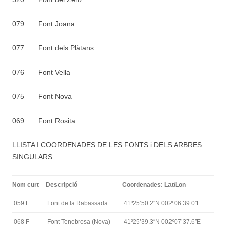
079 Font Joana
077 Font dels Plàtans
076 Font Vella
075 Font Nova
069 Font Rosita
LLISTA I COORDENADES DE LES FONTS i DELS ARBRES
SINGULARS:
Nom curt
Descripció
Coordenades: Lat/Lon
059 F
Font de la Rabassada
41º25’50.2″N 002º06’39.0″E
068 F
Font Tenebrosa (Nova)
41º25’39.3″N 002º07’37.6″E