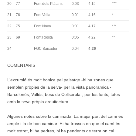
20
77
Font dels Plàtans
0:03
4:15
***
21
76
Font Vella
0:01
4:16
*
22
75
Font Nova
0:01
4:17
***
23
69
Font Rosita
0:05
4:22
**
24
FGC Baixador
0:04
4:26
COMENTARIS
L’excursió és molt bonica pel paisatge -hi ha zones que
semblen pròpies de la selva- per la vista panoràmica -
Barcelonès, Vallès, bosc de Collserola-, per les fonts, totes
amb la seva pròpia arquitectura.
Algunes notes sobre la caminada: La major part del camí és
ample i fa de bon caminar. Hi ha trossos en que el camí és
molt estret, hi ha pedres, hi ha pendents de terra on cal