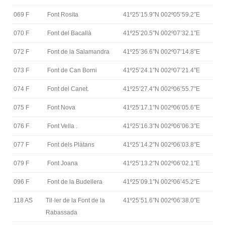
069 F
Font Rosita
41º25’15.9″N 002º05’59.2″E
070 F
Font del Bacallà
41º25’20.5″N 002º07’32.1″E
072 F
Font de la Salamandra
41º25’36.6″N 002º07’14.8″E
073 F
Font de Can Borni
41º25’24.1″N 002º07’21.4″E
074 F
Font del Canet.
41º25’27.4″N 002º06’55.7″E
075 F
Font Nova
41º25’17.1″N 002º06’05.6″E
076 F
Font Vella .
41º25’16.3″N 002º06’06.3″E
077 F
Font dels Plàtans
41º25’14.2″N 002º06’03.8″E
079 F
Font Joana
41º25’13.2″N 002º06’02.1″E
096 F
Font de la Budellera
41º25’09.1″N 002º06’45.2″E
118 AS
Til·ler de la Font de la
41º25’51.6″N 002º06’38.0″E
Rabassada