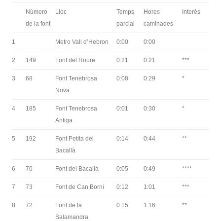
Número
Lloc
Temps
Hores
Interès
de la font
parcial
caminades
1
Metro Vall d’Hebron
0:00
0:00
2
149
Font del Roure
0:21
0:21
***
3
68
Font Tenebrosa
0:08
0:29
*
Nova
4
185
Font Tenebrosa
0:01
0:30
*
Antiga
5
192
Font Petita del
0:14
0:44
**
Bacallà
6
70
Font del Bacallà
0:05
0:49
****
7
73
Font de Can Borni
0:12
1:01
***
8
72
Font de la
0:15
1:16
**
Salamandra