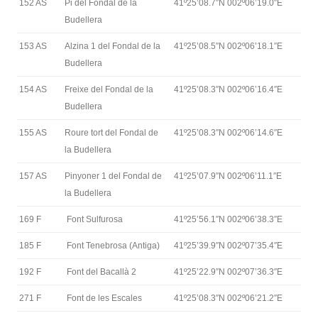
152 AS
Pi del Fondal de la
41º25’08.7″N 002º06’19.0″E
Budellera
153 AS
Alzina 1 del Fondal de la
41º25’08.5″N 002º06’18.1″E
Budellera
154 AS
Freixe del Fondal de la
41º25’08.3″N 002º06’16.4″E
Budellera
155 AS
Roure tort del Fondal de
41º25’08.3″N 002º06’14.6″E
la Budellera
157 AS
Pinyoner 1 del Fondal de
41º25’07.9″N 002º06’11.1″E
la Budellera
169 F
Font Sulfurosa
41º25’56.1″N 002º06’38.3″E
185 F
Font Tenebrosa (Antiga)
41º25’39.9″N 002º07’35.4″E
192 F
Font del Bacallà 2
41º25’22.9″N 002º07’36.3″E
271 F
Font de les Escales
41º25’08.3″N 002º06’21.2″E