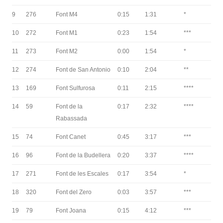
9
276
Font M4
0:15
1:31
*
10
272
Font M1
0:23
1:54
***
11
273
Font M2
0:00
1:54
*
12
274
Font de San Antonio
0:10
2:04
**
13
169
Font Sulfurosa
0:11
2:15
****
14
59
Font de la
0:17
2:32
****
Rabassada
15
74
Font Canet
0:45
3:17
***
16
96
Font de la Budellera
0:20
3:37
****
17
271
Font de les Escales
0:17
3:54
*
18
320
Font del Zero
0:03
3:57
***
19
79
Font Joana
0:15
4:12
***