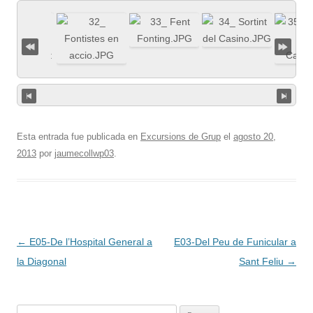
Esta entrada fue publicada en
Excursions de Grup
el
agosto 20,
2013
por
jaumecollwp03
.
Navegación
←
E05-De l’Hospital General a
E03-Del Peu de Funicular a
de
la Diagonal
Sant Feliu
→
entradas
Buscar: