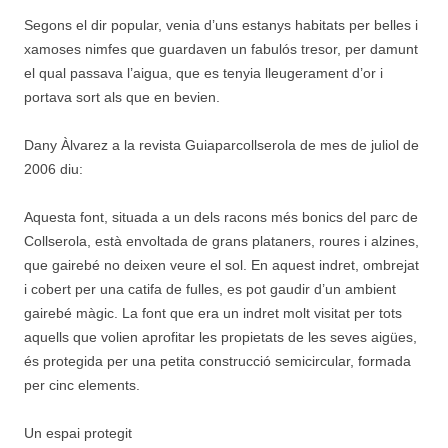
Segons el dir popular, venia d’uns estanys habitats per belles i
xamoses nimfes que guardaven un fabulós tresor, per damunt
el qual passava l’aigua, que es tenyia lleugerament d’or i
portava sort als que en bevien.
Dany Àlvarez a la revista Guiaparcollserola de mes de juliol de
2006 diu:
Aquesta font, situada a un dels racons més bonics del parc de
Collserola, està envoltada de grans plataners, roures i alzines,
que gairebé no deixen veure el sol. En aquest indret, ombrejat
i cobert per una catifa de fulles, es pot gaudir d’un ambient
gairebé màgic. La font que era un indret molt visitat per tots
aquells que volien aprofitar les propietats de les seves aigües,
és protegida per una petita construcció semicircular, formada
per cinc elements.
Un espai protegit