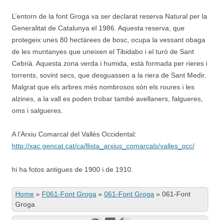
L’entorn de la font Groga va ser declarat reserva Natural per la
Generalitat de Catalunya el 1986. Aquesta reserva, que
protegeix unes 80 hectàrees de bosc, ocupa la vessant obaga
de les muntanyes que uneixen el Tibidabo i el turó de Sant
Cebrià. Aquesta zona verda i humida, està formada per rieres i
torrents, sovint secs, que desguassen a la riera de Sant Medir.
Malgrat que els arbres més nombrosos són els roures i les
alzines, a la vall es poden trobar també avellaners, falgueres,
oms i salgueres.
A l’Arxiu Comarcal del Vallès Occidental:
http://xac.gencat.cat/ca/llista_arxius_comarcals/valles_occ/
hi ha fotos antigues de 1900 i de 1910.
Home
»
F061-Font Groga
»
061-Font Groga
»
061-Font
Groga