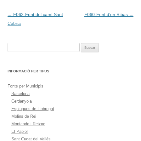
Navegación
←
F062-Font del camí Sant
F060-Font d’en Ribas
→
de
Cebrià
entradas
Buscar:
INFORMACIÓ PER TIPUS
Fonts per Municipis
Barcelona
Cerdanyola
Esplugues de Llobregat
Molins de Rei
Montcada i Reixac
El Papiol
Sant Cugat del Vallès