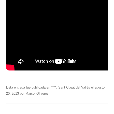
Esta entrada fue publicada en
****
,
Sant Cugat del Vallès
el
agosto
20, 2013
por
Marcel Oliveres
.