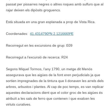
passat per pissarres negres o altres roques amb sulfurs que al
rajar deixen els dipòsits groguencs.
Està situada en una gran esplanada a prop de Vista Rica.
Coordenades:
41.4314790ºN 2.1216669ºE
Recorregut en les excursions de grup: E09
Recorregut a l’excursió de recerca: R24
Segons Miquel Tormos, l’any 1790, un metge dit Menós
assegurava que les aigües de la font eren perjudicials ja que
sortien impregnades de la tintura que li donaven les arrels dels
arbres, arbustos i plantes. Al cap de poc temps, es van replicar
aquestes declaracions dient que el color groc de les aigües és
atribuït a les sals de ferro que contenen i que exalcen les
virtuts curatives.