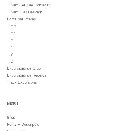
Sant Feliu de Llobregat
Sant Just Desvern
Fonts per Interès
****
***
**
*
?
D
Excursions de Grup
Excursions de Recerca
Track Excursions
MENUS
Inici:
Fonts + Descripció