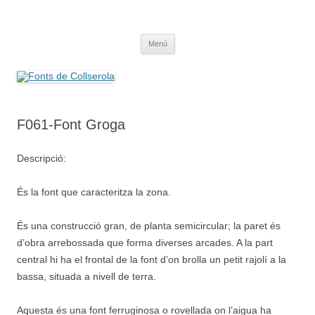
Saltar
al
Fonts de Collserola
contenido
Fes Fonts Fent Fonting, font, aigua, patrimoni, font natural, spring
Menú
F061-Font Groga
Descripció:
És la font que caracteritza la zona.
És una construcció gran, de planta semicircular; la paret és
d’obra arrebossada que forma diverses arcades. A la part
central hi ha el frontal de la font d’on brolla un petit rajolí a la
bassa, situada a nivell de terra.
Aquesta és una font ferruginosa o rovellada on l’aigua ha