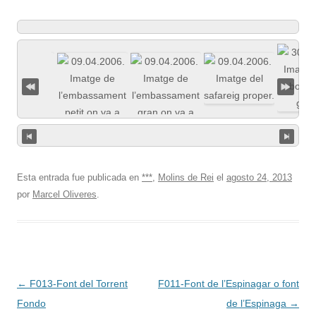
Esta entrada fue publicada en
***
,
Molins de Rei
el
agosto 24, 2013
por
Marcel Oliveres
.
Navegación
←
F013-Font del Torrent
F011-Font de l’Espinagar o font
de
Fondo
de l’Espinaga
→