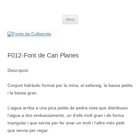
Saltar
al
Fonts de Collserola
contenido
Fes Fonts Fent Fonting, font, aigua, patrimoni, font natural, spring
Menú
F012-Font de Can Planes
Descripció:
Conjunt hidràulic format per la mina, el safareig, la bassa petita
i la bassa gran.
L’aigua arriba a una pica petita de pedra vista que distribueix
l’aigua a dos embassaments, un d’ells molt gran i de forma
triangular i que servia per fer anar un molí i l’altre més petit
que servia per regar.