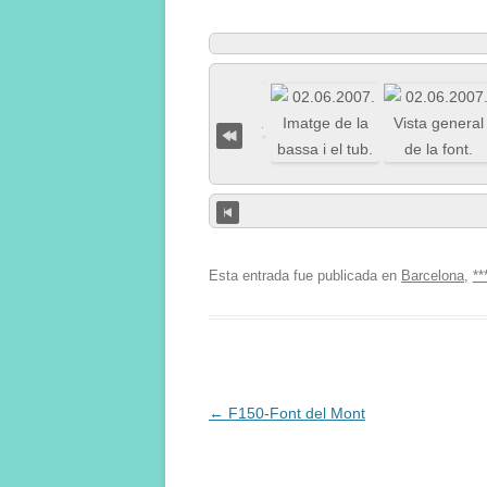
Esta entrada fue publicada en
Barcelona
,
**
Navegación
←
F150-Font del Mont
de
entradas