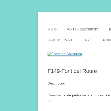
Saltar
al
contenido
Fes Fonts Fent Fonting, font, aigua, patrimon
Fonts de Collserola
INICIO
FONTS + DESCRIPCIÓ
E
FONTS DEL MÓN
LINKS
ACTIV
F149-Font del Roure
Descripció:
Construcció de pedra vista amb cinc esc
font.