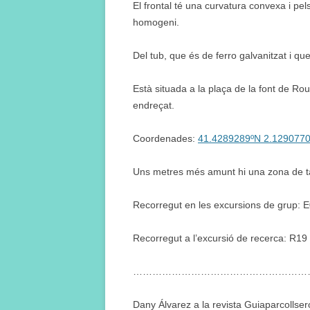
El frontal té una curvatura convexa i pe
homogeni.
Del tub, que és de ferro galvanitzat i que
Està situada a la plaça de la font de Ro
endreçat.
Coordenades:
41.4289289ºN 2.129077
Uns metres més amunt hi una zona de ta
Recorregut en les excursions de grup: 
Recorregut a l’excursió de recerca: R19
………………………………………………
Dany Álvarez a la revista Guiaparcollse