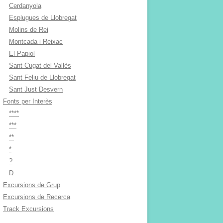
Cerdanyola
Esplugues de Llobregat
Molins de Rei
Montcada i Reixac
El Papiol
Sant Cugat del Vallès
Sant Feliu de Llobregat
Sant Just Desvern
Fonts per Interès
****
***
**
*
?
D
Excursions de Grup
Excursions de Recerca
Track Excursions