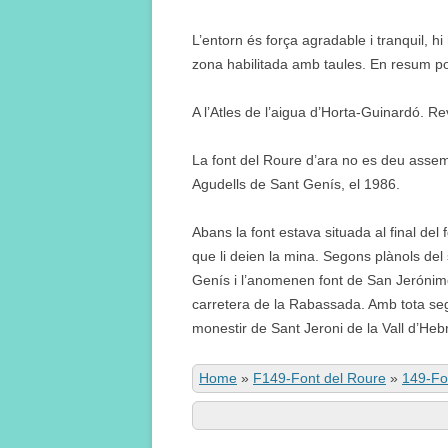
L’entorn és força agradable i tranquil, hi
zona habilitada amb taules. En resum pod
A l’Atles de l’aigua d’Horta-Guinardó. Re
La font del Roure d’ara no es deu assemb
Agudells de Sant Genís, el 1986.
Abans la font estava situada al final del
que li deien la mina. Segons plànols del s
Genís i l’anomenen font de San Jerónim
carretera de la Rabassada. Amb tota seg
monestir de Sant Jeroni de la Vall d’Hebr
Home
»
F149-Font del Roure
»
149-Fo