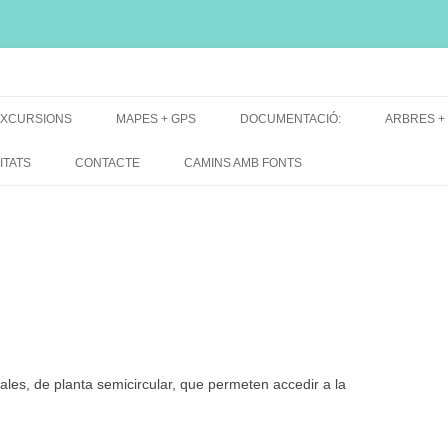
i, font natural, spring
XCURSIONS
MAPES + GPS
DOCUMENTACIÓ:
ARBRES +
DE GRUP
MAPES EXCURSIONS
ARBRES 
ITATS
CONTACTE
CAMINS AMB FONTS
DE RECERCA
MAPES + TRACKS + PERFILS
BARRAQUE
MAPA DE TOTES LES FONTS
ales, de planta semicircular, que permeten accedir a la