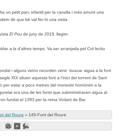
 ha un petit parc infantil per la canalla i més amunt una
em dir que bé val fer-hi una visita.
vista
El Pou
de juny de 2019, llegim:
lar a la d’altres temps. Va ser arranjada pel Col·lectiu
 fondal i alguns veïns recorden venir buscar aigua a la font
egle XIX situen aquesta font a l’inici del torrent de Sant
o per estar a pocs metres del monestir homònim a la
uretat era una de les fonts que subministraven aigua al
on fundat el 1393 per la reina Violant de Bar.
nt del Roure
»
149-Font del Roure