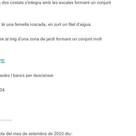
ls dos costats s’integra amb les escales formant un conjunt
 té una femella roscada, en surt un filet d’aigua.
ure al mig d’una zona de jardí formant un conjunt molt
0ºE
ules i bancs per descansar.
E04
………
rola del mes de setembre de 2010 diu: