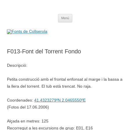
Saltar
al
Fonts de Collserola
contenido
Fes Fonts Fent Fonting, font, aigua, patrimoni, font natural, spring
Menú
F013-Font del Torrent Fondo
Descripció:
Petita construcció amb el frontal enfonsat al marge i la bassa a
la llera del torrent. El tub està trencat. No raja.
Coordenades:
41.4323279ºN 2.0465550ºE
(Fotos del 17.06.2006)
Alçada en metres: 125
Recorregut a les excursions de grup: E01, E16