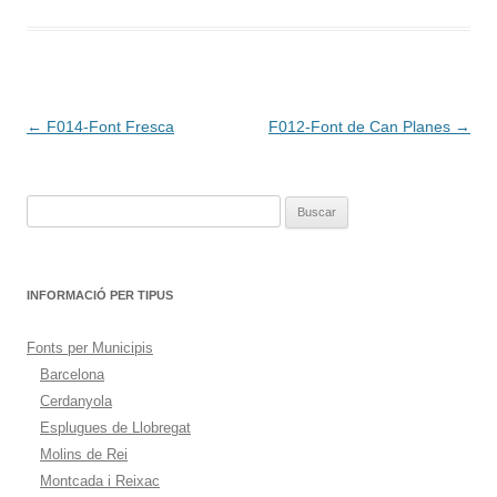
Navegación
←
F014-Font Fresca
F012-Font de Can Planes
→
de
entradas
Buscar:
INFORMACIÓ PER TIPUS
Fonts per Municipis
Barcelona
Cerdanyola
Esplugues de Llobregat
Molins de Rei
Montcada i Reixac