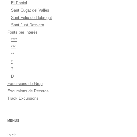
El Papiol
Sant Cugat del Vallès
Sant Feliu de Llobregat
Sant Just Desvern
Fonts per Interès
****
***
**
*
?
D
Excursions de Grup
Excursions de Recerca
Track Excursions
MENUS
Inici: