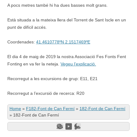
A pocs metres també hi ha dues basses molt grans.
Està situada a la mateixa llera del Torrent de Sant Iscle en un
punt de difícil accés.
Coordenades:
41.4610778ºN 2.1517469ºE
El dia 4 de maig de 2019 la nostra Associació Fes Fonts Fent
Fonting en va fer la neteja.
Vegeu l’explicació.
Recorregut a les excursions de grup: E11, E21
Recorregut a l’excursió de recerca: R20
Home
»
F182-Font de Can Fermí
»
182-Font de Can Fermí
»
182-Font de Can Fermí