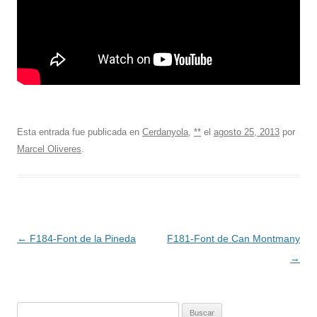
Esta entrada fue publicada en
Cerdanyola
,
**
el
agosto 25, 2013
por
Marcel Oliveres
.
Navegación
←
F184-Font de la Pineda
F181-Font de Can Montmany
de
→
entradas
Buscar: