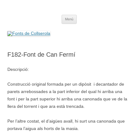
Saltar
al
Fonts de Collserola
contenido
Fes Fonts Fent Fonting, font, aigua, patrimoni, font natural, spring
Menú
F182-Font de Can Fermí
Descripció:
Construcció original formada per un dipòsit i decantador de
parets arrebossades a la part inferior del qual hi arriba una
font i per la part superior hi arriba una canonada que ve de la
llera del torrent i que ara està trencada.
Per l’altre costat, el d’aigües avall, hi surt una canonada que
portava l’aigua als horts de la masia.