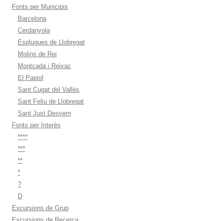
Fonts per Municipis
Barcelona
Cerdanyola
Esplugues de Llobregat
Molins de Rei
Montcada i Reixac
El Papiol
Sant Cugat del Vallès
Sant Feliu de Llobregat
Sant Just Desvern
Fonts per Interès
****
***
**
*
?
D
Excursions de Grup
Excursions de Recerca