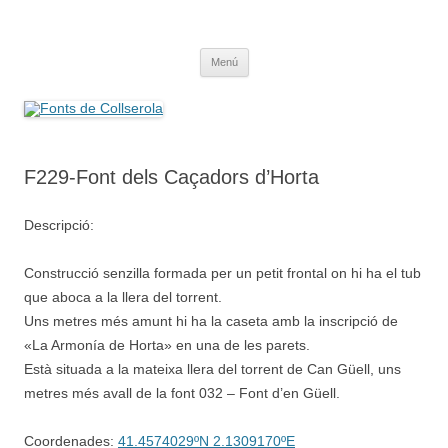
Saltar
al
Fonts de Collserola
contenido
Fes Fonts Fent Fonting, font, aigua, patrimoni, font natural, spring
Menú
F229-Font dels Caçadors d’Horta
Descripció:
Construcció senzilla formada per un petit frontal on hi ha el tub
que aboca a la llera del torrent.
Uns metres més amunt hi ha la caseta amb la inscripció de
«La Armonía de Horta» en una de les parets.
Està situada a la mateixa llera del torrent de Can Güell, uns
metres més avall de la font 032 – Font d’en Güell.
Coordenades:
41.4574029ºN 2.1309170ºE