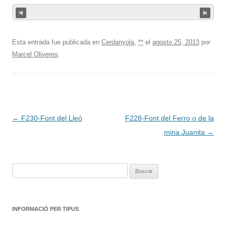
Esta entrada fue publicada en
Cerdanyola
,
**
el
agosto 25, 2013
por
Marcel Oliveres
.
Navegación
←
F230-Font del Lleó
F228-Font del Ferro o de la
de
mina Juanita
→
entradas
Buscar:
INFORMACIÓ PER TIPUS