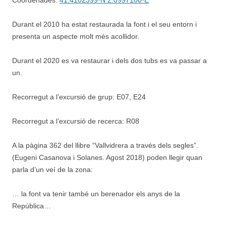
Coordenades:
41.4102399ºN 2.0997100ºE
Durant el 2010 ha estat restaurada la font i el seu entorn i
presenta un aspecte molt més acollidor.
Durant el 2020 es va restaurar i dels dos tubs es va passar a
un.
Recorregut a l’excursió de grup: E07, E24
Recorregut a l’excursió de recerca: R08
A la pàgina 362 del llibre “Vallvidrera a través dels segles”.
(Eugeni Casanova i Solanes. Agost 2018) poden llegir quan
parla d’un veí de la zona:
… la font va tenir també un berenador els anys de la
República…