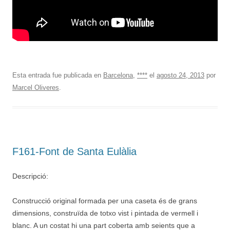
Esta entrada fue publicada en
Barcelona
,
****
el
agosto 24, 2013
por
Marcel Oliveres
.
F161-Font de Santa Eulàlia
Descripció:
Construcció original formada per una caseta és de grans
dimensions, construïda de totxo vist i pintada de vermell i
blanc. A un costat hi una part coberta amb seients que a