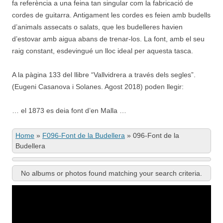
fa referència a una feina tan singular com la fabricació de
cordes de guitarra. Antigament les cordes es feien amb budells
d’animals assecats o salats, que les budelleres havien
d’estovar amb aigua abans de trenar-los. La font, amb el seu
raig constant, esdevingué un lloc ideal per aquesta tasca.
A la pàgina 133 del llibre “Vallvidrera a través dels segles”.
(Eugeni Casanova i Solanes. Agost 2018) poden llegir:
… el 1873 es deia font d’en Malla …
Home
»
F096-Font de la Budellera
»
096-Font de la
Budellera
No albums or photos found matching your search criteria.