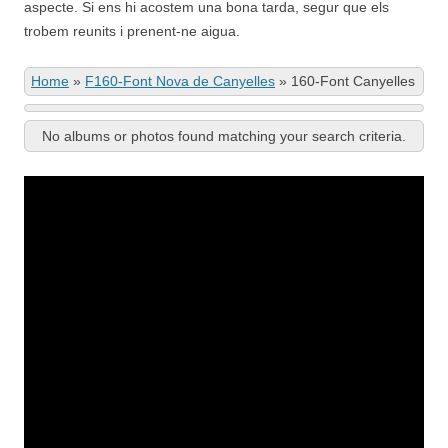
aspecte. Si ens hi acostem una bona tarda, segur que els
trobem reunits i prenent-ne aigua.
Home
»
F160-Font Nova de Canyelles
»
160-Font Canyelles
No albums or photos found matching your search criteria.