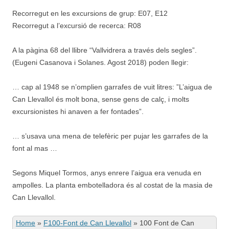
Recorregut en les excursions de grup: E07, E12
Recorregut a l’excursió de recerca: R08
A la pàgina 68 del llibre “Vallvidrera a través dels segles”.
(Eugeni Casanova i Solanes. Agost 2018) poden llegir:
… cap al 1948 se n’omplien garrafes de vuit litres: ”L’aigua de
Can Llevallol és molt bona, sense gens de calç, i molts
excursionistes hi anaven a fer fontades”.
… s’usava una mena de telefèric per pujar les garrafes de la
font al mas …
Segons Miquel Tormos, anys enrere l’aigua era venuda en
ampolles. La planta embotelladora és al costat de la masia de
Can Llevallol.
Home
»
F100-Font de Can Llevallol
»
100 Font de Can