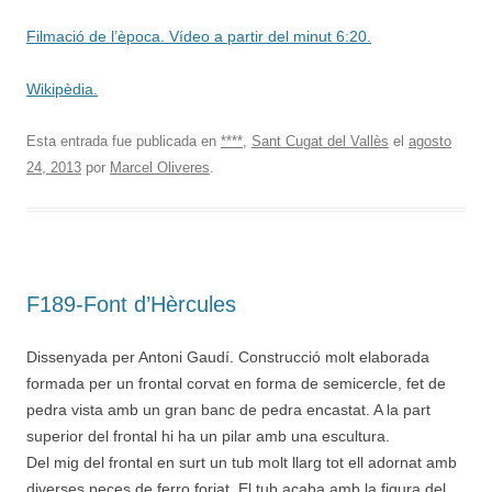
Filmació de l’època. Vídeo a partir del minut 6:20.
Wikipèdia.
Esta entrada fue publicada en
****
,
Sant Cugat del Vallès
el
agosto
24, 2013
por
Marcel Oliveres
.
F189-Font d’Hèrcules
Dissenyada per Antoni Gaudí. Construcció molt elaborada
formada per un frontal corvat en forma de semicercle, fet de
pedra vista amb un gran banc de pedra encastat. A la part
superior del frontal hi ha un pilar amb una escultura.
Del mig del frontal en surt un tub molt llarg tot ell adornat amb
diverses peces de ferro forjat. El tub acaba amb la figura del