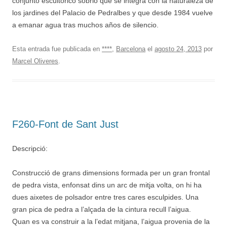
conjunto escultórico sobrio que se integra con la naturaleza de
los jardines del Palacio de Pedralbes y que desde 1984 vuelve
a emanar agua tras muchos años de silencio.
Esta entrada fue publicada en
****
,
Barcelona
el
agosto 24, 2013
por
Marcel Oliveres
.
F260-Font de Sant Just
Descripció:
Construcció de grans dimensions formada per un gran frontal
de pedra vista, enfonsat dins un arc de mitja volta, on hi ha
dues aixetes de polsador entre tres cares esculpides. Una
gran pica de pedra a l’alçada de la cintura recull l’aigua.
Quan es va construir a la l’edat mitjana, l’aigua provenia de la