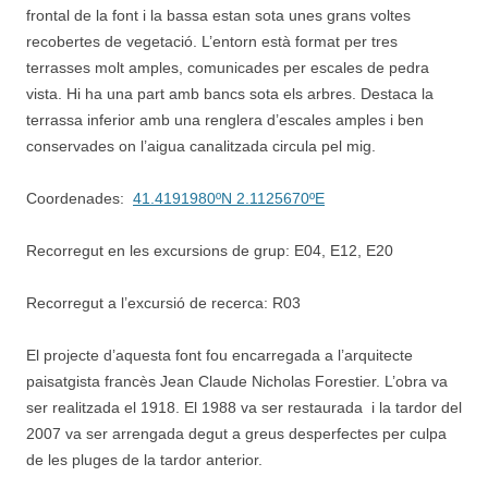
frontal de la font i la bassa estan sota unes grans voltes
recobertes de vegetació. L’entorn està format per tres
terrasses molt amples, comunicades per escales de pedra
vista. Hi ha una part amb bancs sota els arbres. Destaca la
terrassa inferior amb una renglera d’escales amples i ben
conservades on l’aigua canalitzada circula pel mig.
Coordenades:
41.4191980ºN 2.1125670ºE
Recorregut en les excursions de grup: E04, E12, E20
Recorregut a l’excursió de recerca: R03
El projecte d’aquesta font fou encarregada a l’arquitecte
paisatgista francès Jean Claude Nicholas Forestier. L’obra va
ser realitzada el 1918. El 1988 va ser restaurada i la tardor del
2007 va ser arrengada degut a greus desperfectes per culpa
de les pluges de la tardor anterior.