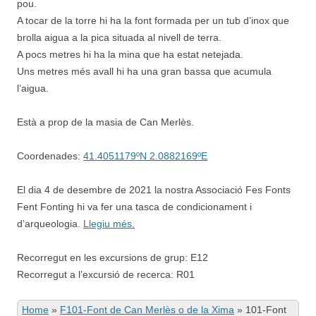
pou.
A tocar de la torre hi ha la font formada per un tub d’inox que
brolla aigua a la pica situada al nivell de terra.
A pocs metres hi ha la mina que ha estat netejada.
Uns metres més avall hi ha una gran bassa que acumula
l’aigua.
Està a prop de la masia de Can Merlès.
Coordenades:
41.4051179ºN 2.0882169ºE
El dia 4 de desembre de 2021 la nostra Associació Fes Fonts
Fent Fonting hi va fer una tasca de condicionament i
d’arqueologia.
Llegiu més.
Recorregut en les excursions de grup: E12
Recorregut a l’excursió de recerca: R01
Home
»
F101-Font de Can Merlès o de la Xima
»
101-Font