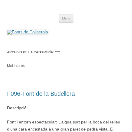
Saltar
al
Fonts de Collserola
contenido
Fes Fonts Fent Fonting, font, aigua, patrimoni, font natural, spring
Menú
ARCHIVO DE LA CATEGORÍA:
****
Mol interés
F096-Font de la Budellera
Descripció:
Font i entorn espectacular: L’aigua surt per la boca del relleu
d’una cara encastada a una gran paret de pedra vista. El