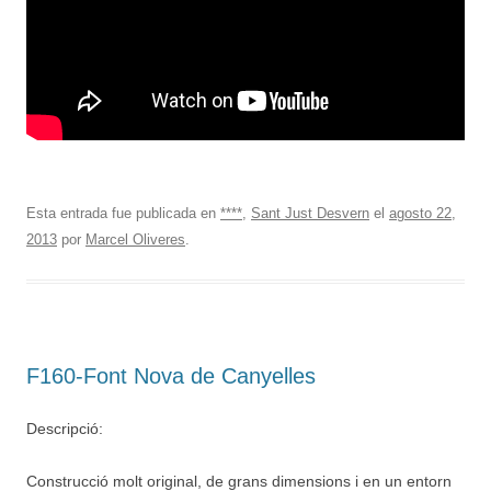
Esta entrada fue publicada en
****
,
Sant Just Desvern
el
agosto 22,
2013
por
Marcel Oliveres
.
F160-Font Nova de Canyelles
Descripció:
Construcció molt original, de grans dimensions i en un entorn