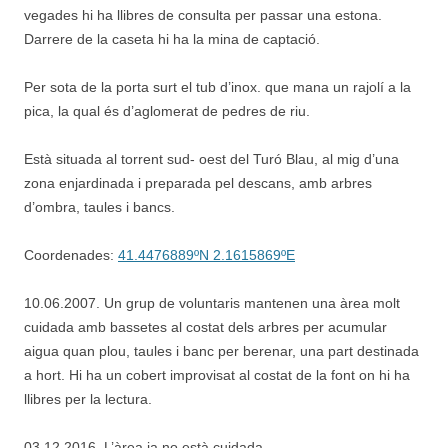
vegades hi ha llibres de consulta per passar una estona.
Darrere de la caseta hi ha la mina de captació.
Per sota de la porta surt el tub d’inox. que mana un rajolí a la
pica, la qual és d’aglomerat de pedres de riu.
Està situada al torrent sud- oest del Turó Blau, al mig d’una
zona enjardinada i preparada pel descans, amb arbres
d’ombra, taules i bancs.
Coordenades:
41.4476889ºN 2.1615869ºE
10.06.2007. Un grup de voluntaris mantenen una àrea molt
cuidada amb bassetes al costat dels arbres per acumular
aigua quan plou, taules i banc per berenar, una part destinada
a hort. Hi ha un cobert improvisat al costat de la font on hi ha
llibres per la lectura.
03.12.2016. L’àrea ja no està cuidada.