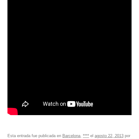
Esta entrada fue publicada en
Barcelona
,
****
el
agosto 22, 2013
por