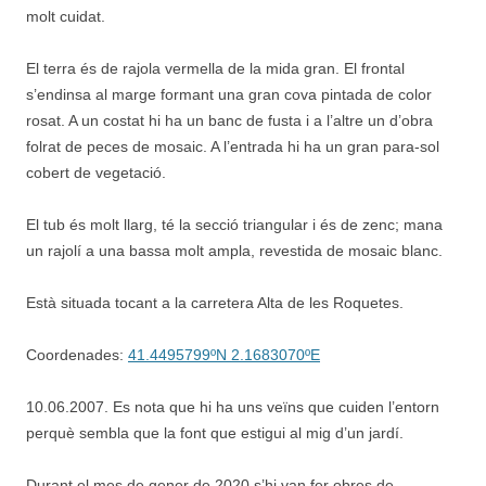
molt cuidat.
El terra és de rajola vermella de la mida gran. El frontal
s’endinsa al marge formant una gran cova pintada de color
rosat. A un costat hi ha un banc de fusta i a l’altre un d’obra
folrat de peces de mosaic. A l’entrada hi ha un gran para-sol
cobert de vegetació.
El tub és molt llarg, té la secció triangular i és de zenc; mana
un rajolí a una bassa molt ampla, revestida de mosaic blanc.
Està situada tocant a la carretera Alta de les Roquetes.
Coordenades:
41.4495799ºN 2.1683070ºE
10.06.2007. Es nota que hi ha uns veïns que cuiden l’entorn
perquè sembla que la font que estigui al mig d’un jardí.
Durant el mes de gener de 2020 s’hi van fer obres de