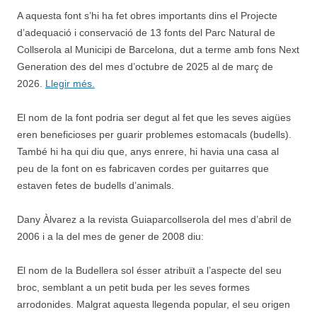
A aquesta font s’hi ha fet obres importants dins el Projecte
d’adequació i conservació de 13 fonts del Parc Natural de
Collserola al Municipi de Barcelona, dut a terme amb fons Next
Generation des del mes d’octubre de 2025 al de març de
2026.
Llegir més.
El nom de la font podria ser degut al fet que les seves aigües
eren beneficioses per guarir problemes estomacals (budells).
També hi ha qui diu que, anys enrere, hi havia una casa al
peu de la font on es fabricaven cordes per guitarres que
estaven fetes de budells d’animals.
Dany Àlvarez a la revista Guiaparcollserola del mes d’abril de
2006 i a la del mes de gener de 2008 diu:
El nom de la Budellera sol ésser atribuït a l’aspecte del seu
broc, semblant a un petit buda per les seves formes
arrodonides. Malgrat aquesta llegenda popular, el seu origen