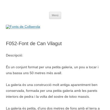
Saltar
al
Fonts de Collserola
contenido
Fes Fonts Fent Fonting, font, aigua, patrimoni, font natural, spring
Menú
F052-Font de Can Vilagut
Descripció:
És un conjunt format per una petita galeria, un pou a tocar i
una bassa uns 50 metres més avall.
La galeria és una construcció molt antiga aparentment ben
conservada, formada per una petita galeria amb les parets
interiors de pedra i la volta del sostre de totxo massís.
La galeria és petita, d’uns dos metres de fons amb el terra a