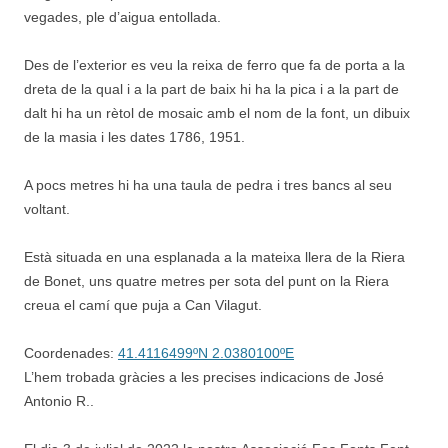
vegades, ple d’aigua entollada.
Des de l’exterior es veu la reixa de ferro que fa de porta a la
dreta de la qual i a la part de baix hi ha la pica i a la part de
dalt hi ha un rètol de mosaic amb el nom de la font, un dibuix
de la masia i les dates 1786, 1951.
A pocs metres hi ha una taula de pedra i tres bancs al seu
voltant.
Està situada en una esplanada a la mateixa llera de la Riera
de Bonet, uns quatre metres per sota del punt on la Riera
creua el camí que puja a Can Vilagut.
Coordenades:
41.4116499ºN 2.0380100ºE
L’hem trobada gràcies a les precises indicacions de José
Antonio R..