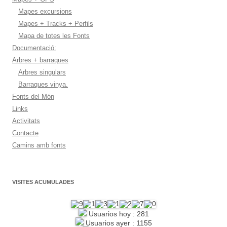
Mapes excursions
Mapes + Tracks + Perfils
Mapa de totes les Fonts
Documentació:
Arbres + barraques
Arbres singulars
Barraques vinya.
Fonts del Món
Links
Activitats
Contacte
Camins amb fonts
VISITES ACUMULADES
Usuarios hoy : 281
Usuarios ayer : 1155