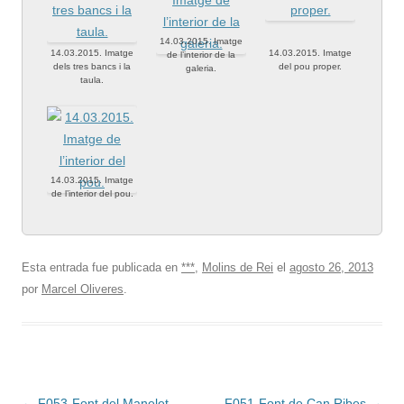
14.03.2015. Imatge
14.03.2015. Imatge
14.03.2015. Imatge
de l’interior de la
dels tres bancs i la
del pou proper.
galeria.
taula.
14.03.2015. Imatge
de l’interior del pou.
Esta entrada fue publicada en
***
,
Molins de Rei
el
agosto 26, 2013
por
Marcel Oliveres
.
Navegación
←
F053-Font del Manelet
F051-Font de Can Ribes
→