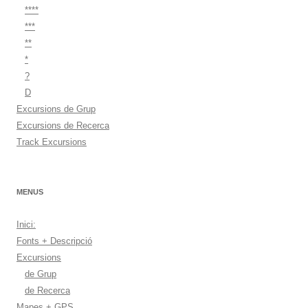
****
***
**
*
?
D
Excursions de Grup
Excursions de Recerca
Track Excursions
MENUS
Inici:
Fonts + Descripció
Excursions
de Grup
de Recerca
Mapes + GPS